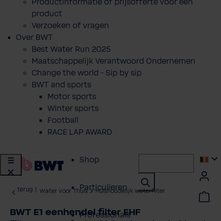
Productinformatie of prijsofferte voor een
product
Verzoeken of vragen
Over BWT
Best Water Run 2025
Maatschappelijk Verantwoord Ondernemen
Change the world - Sip by sip
BWT and sports
Motor sports
Winter sports
Football
RACE LAP AWARD
Shop
Particulieren
terug
|
Water voor Thuis
Huishoudelijk waterfilter
BWT E1 eenhendel filter EHF
Professionals