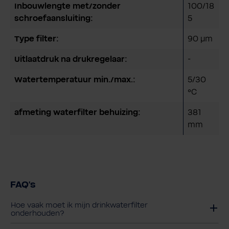
Inbouwlengte met/zonder
100/18
schroefaansluiting:
5
Type filter:
90 μm
Uitlaatdruk na drukregelaar:
-
Watertemperatuur min./max.:
5/30
°C
afmeting waterfilter behuizing:
381
mm
FAQ's
Hoe vaak moet ik mijn drinkwaterfilter
onderhouden?