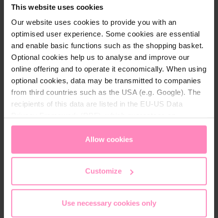
This website uses cookies
Technische details
Our website uses cookies to provide you with an
Geslacht:
Volwassenen
optimised user experience. Some cookies are essential
and enable basic functions such as the shopping basket.
Kleur:
Blauw
, Red
, Roze
, Groen
, Magenta
Optional cookies help us to analyse and improve our
online offering and to operate it economically. When using
Materiaal:
100% polyester
optional cookies, data may be transmitted to companies
from third countries such as the USA (e.g. Google). The
recipients of this data are listed in the EU-US Data
Privacy Framework (DPF), which guarantees an
appropriate level of data protection. You can
accept all
Onderhoudsinstructies
cookies
or
only allow necessary cookies
. You can
Allow cookies
wasbaar tot 40 °C met mild wasmiddel
access and change your chosen setting at any time in
de droger wordt niet aanbevolen
the footer of this website.
Customize
Indien nodig wordt polyester textiel gestreken
op niveau 2.
Use necessary cookies only