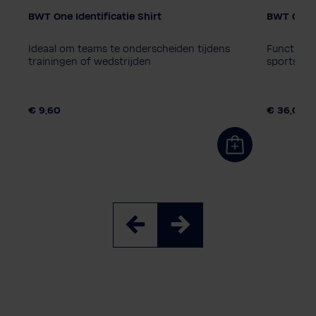
BWT One Identificatie Shirt
BWT One F
Kleur
Kleur
Ideaal om teams te onderscheiden tijdens
Functione
trainingen of wedstrijden
sportsess
Pas maat
Herenma
Junior
S
M
L
€ 9,60
€ 36,00