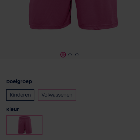
Doelgroep
Kinderen
Volwassenen
Selecteer
Kleur
Roze