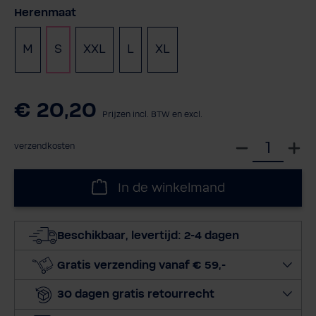
Selecteer
Herenmaat
M
S
XXL
L
XL
€ 20,20
Prijzen incl. BTW en excl.
S
verzendkosten
e
l
In de winkelmand
e
c
t
Beschikbaar, levertijd: 2-4 dagen
e
e
Gratis verzending vanaf € 59,-
r
30 dagen gratis retourrecht
h
o