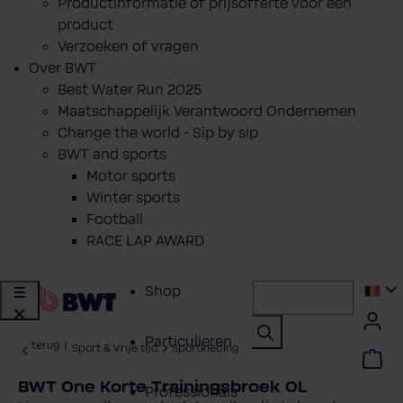
Productinformatie of prijsofferte voor een
product
Verzoeken of vragen
Over BWT
Best Water Run 2025
Maatschappelijk Verantwoord Ondernemen
Change the world - Sip by sip
BWT and sports
Motor sports
Winter sports
Football
RACE LAP AWARD
Shop
Particulieren
terug
|
Sport & Vrije tijd
Sportkleding
BWT One Korte Trainingsbroek OL
Professionals