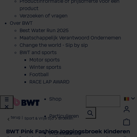
Productinformatie of prijsofferte voor een
product
Verzoeken of vragen
Over BWT
Best Water Run 2025
Maatschappelijk Verantwoord Ondernemen
Change the world - Sip by sip
BWT and sports
Motor sports
Winter sports
Football
RACE LAP AWARD
Shop
Particulieren
terug
|
Sport & Vrije tijd
Broeken
BWT Pink Fashion Joggingsbroek Kinderen
Professionals