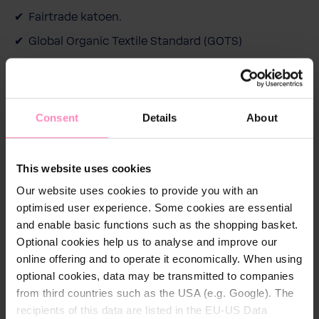
h
Fairtrade katoen.
e
Global Organic Textile Standard (GOTS)
i
d
Consent
Details
About
Beschrijving
This website uses cookies
Met onze BWT Pink Fashion Lifestyle-collectie bent u
Our website uses cookies to provide you with an
helemaal bij de tijd. De hoogwaardige joggingbroek
optimised user experience. Some cookies are essential
heeft een discreet BWT-logo op de rechterpijp. De
and enable basic functions such as the shopping basket.
zijzakken zijn beslist heel praktisch en zijn ideaal om
Optional cookies help us to analyse and improve our
elke dag te dragen;
online offering and to operate it economically. When using
optional cookies, data may be transmitted to companies
from third countries such as the USA (e.g. Google). The
recipients of this data are listed in the EU-US Data
Technische details