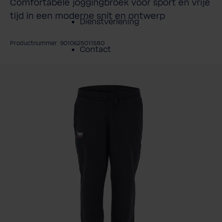
Comfortabele joggingbroek voor sport en vrije
tijd in een moderne snit en ontwerp
Dienstverlening
Productnummer: 9010625011580
Contact
fbeeldingengalerij overslaan
Over BWT