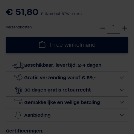
€ 51,80
Prijzen incl. BTW en excl.
S
verzendkosten
e
l
In de winkelmand
e
c
t
Beschikbaar, levertijd: 2-4 dagen
e
e
Gratis verzending vanaf € 59,-
r
30 dagen gratis retourrecht
h
o
Gemakkelijke en veilige betaling
e
v
Aanbieding
e
e
Certificeringen:
l