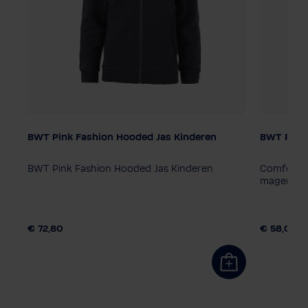
BWT Pink Fashion Hooded Jas Kinderen
BWT Pink 
Kindermaat
Kinderm
164
140
128
152
116
164
14
de
BWT Pink Fashion Hooded Jas Kinderen
Comfortab
magenta 
€ 72,80
€ 58,00