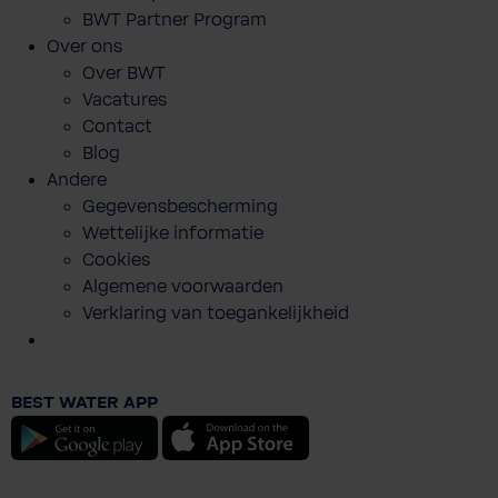
BWT Partner Program
Over ons
Over BWT
Vacatures
Contact
Blog
Andere
Gegevensbescherming
Wettelijke informatie
Cookies
Algemene voorwaarden
Verklaring van toegankelijkheid
BWT Sport Yearbook 2025 (incl. handling
fee)
BEST WATER APP
€ 49,90
Android
iOS
Prijzen incl. BTW en excl. verzendkosten
In de winkelmand