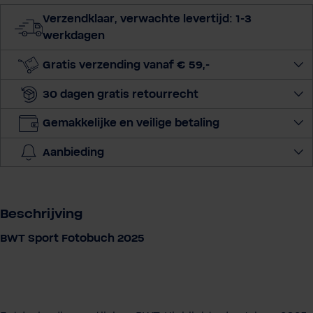
t
Verzendklaar, verwachte levertijd: 1-3
e
werkdagen
e
r
Gratis verzending vanaf € 59,-
h
30 dagen gratis retourrecht
o
e
Gemakkelijke en veilige betaling
v
e
Aanbieding
e
l
h
e
Beschrijving
i
BWT Sport Fotobuch 2025
d