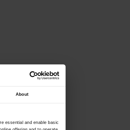
About
e essential and enable basic
nline offering and to operate