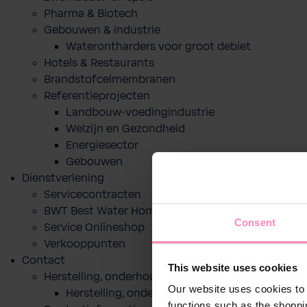
Pharma & Biotech
Gebouwen & industrie
Waterontharders voor groot debiet
Hotels & Restaurants
Brandstofcelmembranen
Referentieprojecten
Landbouw-voedingindustrie
Welzijn en Gezondheid
Energiesector
Gebouwen
Dienstverlening
Servicecontracten
BWT Best Water Home app
Consent
Service Onlineshop
Verkooppunten
Contact
This website uses cookies
Herstelling, onderhoud of indienststelling
Our website uses cookies to 
Herstelling, onderhoud of indienststelling
functions such as the shoppi