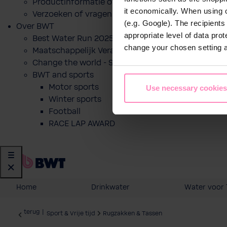
Productinformatie of prijsofferte voor een produ
it economically. When using 
Verzoeken of vragen
(e.g. Google). The recipient
Over BWT
appropriate level of data pro
Best Water Run 2025
change your chosen setting at
Maatschappelijk Verantwoord Ondernemen
Change the world - Sip by sip
BWT and sports
Motor sports
Use necessary cookies
Winter sports
Football
RACE LAP AWARD
Home
Drinkwater
Water voor 
terug
|
Sport & Vrije tijd
Rugzakken & Tassen