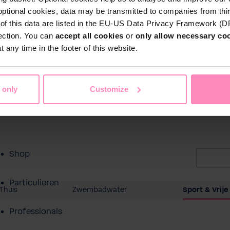
ct
optional cookies, data may be transmitted to companies from thi
s of this data are listed in the EU-US Data Privacy Framework (
tection. You can
accept all cookies
or
only allow necessary co
 any time in the footer of this website.
 only
Customize
Shop
Particulieren
Thuis
Zwembadwater
Sport & Vrije 
Professionals