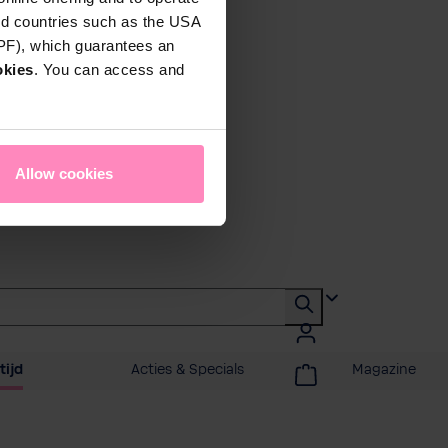
rd countries such as the USA
DPF), which guarantees an
okies
. You can access and
Allow cookies
tijd
Acties & Specials
Magazine