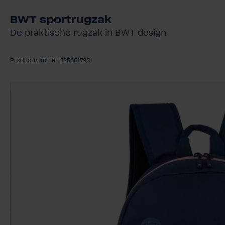
BWT sportrugzak
De praktische rugzak in BWT design
Productnummer: 125661790
Afbeeldingengalerij overslaan