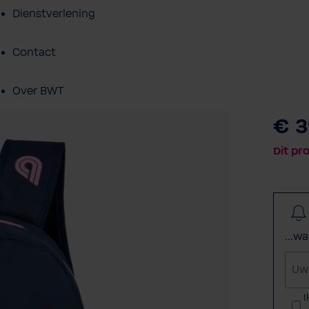
Dienstverlening
Contact
Over BWT
€ 3
Dit pr
...w
U
w
e
I