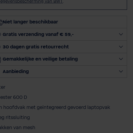
gegevensbescherming van BWT
.
Niet langer beschikbaar
Gratis verzending vanaf € 59,-
30 dagen gratis retourrecht
Gemakkelijke en veilige betaling
Aanbieding
ter
yester 600 D
m hoofdvak met geïntegreerd gevoerd laptopvak
g ritssluiting
vakken van mesh