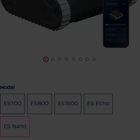
Selecteer
Model
ES700
ES800
ES1500
ES Echo
ES Nano