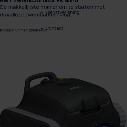
BWT Zwembadrobot ES Nano
De makkelijkste manier om te starten met
Dienstverlening
draadloze zwembadreiniging
Contact
Productnummer: 125689450
Over BWT
eeldingengalerij overslaan