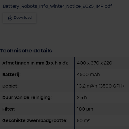
Battery_Robots_Info_winter_Notice_2025_IMP.pdf
Download
Technische details
Afmetingen in mm (b x h x d):
400 x 370 x 220
Batterij:
4500 mAh
Debiet:
13.2 m³/h (3500 GPH)
Duur van de reiniging:
2,5 h
Filter:
180 µm
Geschikte zwembadgrootte:
50 m²