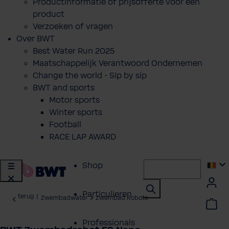
Productinformatie of prijsofferte voor een
product
Verzoeken of vragen
Over BWT
Best Water Run 2025
Maatschappelijk Verantwoord Ondernemen
Change the world - Sip by sip
BWT and sports
Motor sports
Winter sports
Football
RACE LAP AWARD
Shop
Particulieren
terug
|
Zwembadwater
Zwembad Robots
Professionals