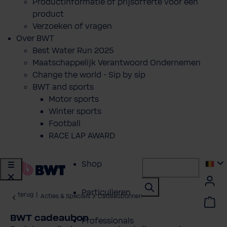
Productinformatie of prijsofferte voor een
product
Verzoeken of vragen
Over BWT
Best Water Run 2025
Maatschappelijk Verantwoord Ondernemen
Change the world - Sip by sip
BWT and sports
Motor sports
Winter sports
Football
RACE LAP AWARD
Shop
Particulieren
terug
|
Acties & Specials
Cadeaubonnen
BWT cadeaubon
Professionals