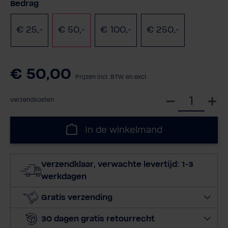
Selecteer
Bedrag
€ 25,-
€ 50,-
€ 100,-
€ 250,-
€ 50,00
Prijzen incl. BTW en excl.
S
verzendkosten
e
l
In de winkelmand
e
c
t
Verzendklaar, verwachte levertijd: 1-3
e
werkdagen
e
r
Gratis verzending
h
30 dagen gratis retourrecht
o