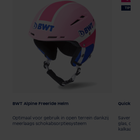
TIP!
BWT Alpine Freeride Helm
Quick & Cl
Kleur
Optimaal voor gebruik in open terrein dankzij
Saverpack 
Herenmaat
meerlaags schokabsorptiesysteem
glas, dou
M
L
XL
kalkaansla