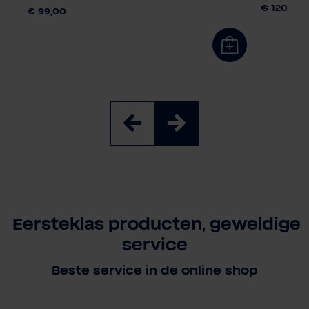
,80
€ 120,90
€ 99,00
Eersteklas producten, geweldige
service
Beste service in de online shop