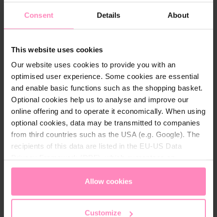
Consent
Details
About
Beschrijving
Het perfecte cadeau voor elke
gelegenheid.
This website uses cookies
Our website uses cookies to provide you with an
optimised user experience. Some cookies are essential
and enable basic functions such as the shopping basket.
Bestel nu eenvoudig en gemakkelijk
Optional cookies help us to analyse and improve our
online!
online offering and to operate it economically. When using
optional cookies, data may be transmitted to companies
Belangrijke dagen in je leven, zoals verjaardagen,
from third countries such as the USA (e.g. Google). The
moeder- en vaderdag, jubilea of ​​huwelijksjubilea, bij
recipients of this data are listed in the EU-US Data
speciale gelegenheden zoals Pasen en Kerstmis, of
Privacy Framework (DPF), which guarantees an
gewoon tussendoor om dierbaren te bedanken en
appropriate level of data protection. You can
accept all
gelukkig te maken.
cookies
or
only allow necessary cookies
. You can
Allow cookies
Hoe het werkt: Koop een cadeaubon in de BWT-
access and change your chosen setting at any time in
onlineshop. Na afronding van het bestelproces
the footer of this website.
ontvangt u een e-mail met de bijbehorende
Customize