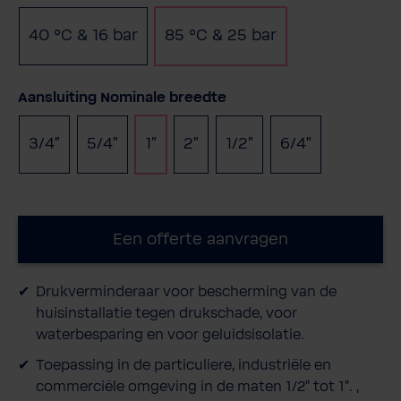
40 °C & 16 bar
85 °C & 25 bar
Selecteer
Aansluiting Nominale breedte
3/4"
5/4"
1"
2"
1/2"
6/4"
(Deze optie is momenteel niet beschikbaa
(Deze optie is momenteel niet
(Deze optie i
Een offerte aanvragen
Drukverminderaar voor bescherming van de
huisinstallatie tegen drukschade, voor
waterbesparing en voor geluidsisolatie.
Toepassing in de particuliere, industriële en
commerciële omgeving in de maten 1/2" tot 1". ,