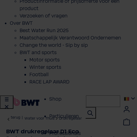
Productinformatie of prijsofferte voor een
product
Verzoeken of vragen
Over BWT
Best Water Run 2025
Maatschappelijk Verantwoord Ondernemen
Change the world - Sip by sip
BWT and sports
Motor sports
Winter sports
Football
RACE LAP AWARD
Shop
Particulieren
terug
|
Water voor Thuis
Drukregelaar
BWT drukregelaar D1 Eco
Professionals