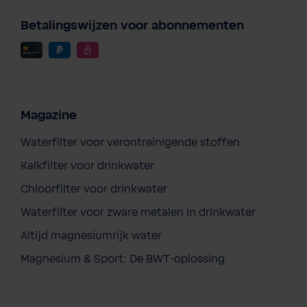
Betalingswijzen voor abonnementen
Magazine
Waterfilter voor verontreinigende stoffen
Kalkfilter voor drinkwater
Chloorfilter voor drinkwater
Waterfilter voor zware metalen in drinkwater
Altijd magnesiumrijk water
BWT drukregelaar D1 Eco
Magnesium & Sport: De BWT-oplossing
Een offerte aanvragen