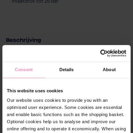
inlaatdruk tot 25 bar
Beschrijving
BWT D1 drukregelaar - meester van alle klassen
De drukregelaar BWT D1 beschermt
Consent
Details
About
watervoorzieningsinstallaties in een- en
meergezinswoningen, bedrijfs- en
industriegebouwen tegen een te hoge toevoerdruk
This website uses cookies
conform ÖNORM EN 806-2 in combinatie met DIN
Our website uses cookies to provide you with an
1988-200. Zo helpt hij drukschade te voorkomen, het
optimised user experience. Some cookies are essential
waterverbruik te verminderen en zorgt hij voor
and enable basic functions such as the shopping basket.
geluidsisolatie. De D1 wordt gebruikt om de druk te
Optional cookies help us to analyse and improve our
verlagen en een gewenste tegendruk te regelen en
online offering and to operate it economically. When using
houdt deze constant, zelfs als de voordruk sterk