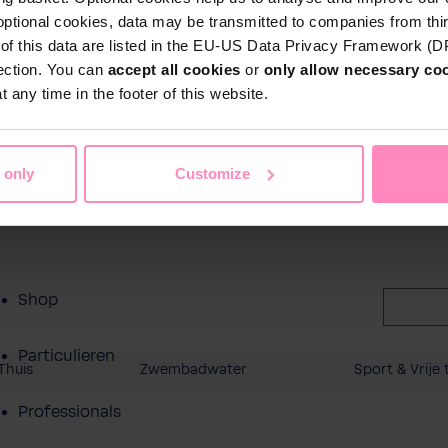
ct
optional cookies, data may be transmitted to companies from thi
s of this data are listed in the EU-US Data Privacy Framework (
tection. You can
accept all cookies
or
only allow necessary co
 any time in the footer of this website.
 only
Customize
Shop
Particulieren
Thuis
Zwembadwater
Sport & Vrije t
Professionals