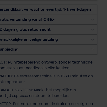
c
t
erzendklaar, verwachte levertijd: 1-3 werkdagen
e
e
ratis verzending vanaf € 59,-
r
0 dagen gratis retourrecht
h
o
emakkelijke en veilige betaling
e
v
anbieding
e
e
T: Ruimtebesparend ontwerp, zonder technische
l
missen. Past naadloos in elke keuken
h
e
TIJD: De espressomachine is in 15-20 minuten op
i
fstemperatuur
d
IRCUIT SYSTEEM: Maakt het mogelijk om
jkertijd espresso en stoom te bereiden.
TER: Boilerdrukmeter om de druk op de zetgroep