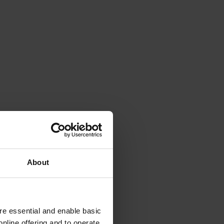
About
e essential and enable basic
nline offering and to operate