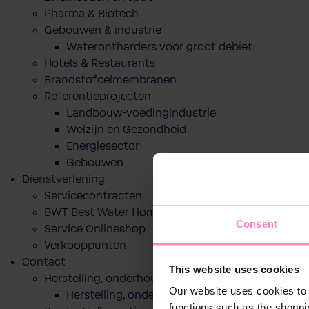
Pharma & Biotech
Gebouwen & industrie
Waterontharders voor groot debiet
Hotels & Restaurants
Brandstofcelmembranen
Referentieprojecten
Landbouw-voedingindustrie
Welzijn en Gezondheid
Energiesector
Gebouwen
Dienstverlening
Servicecontracten
BWT Best Water Home app
Consent
Service Onlineshop
Verkooppunten
Contact
This website uses cookies
Herstelling, onderhoud of indienststelling
Our website uses cookies to 
Herstelling, onderhoud of indienststelling
functions such as the shoppi