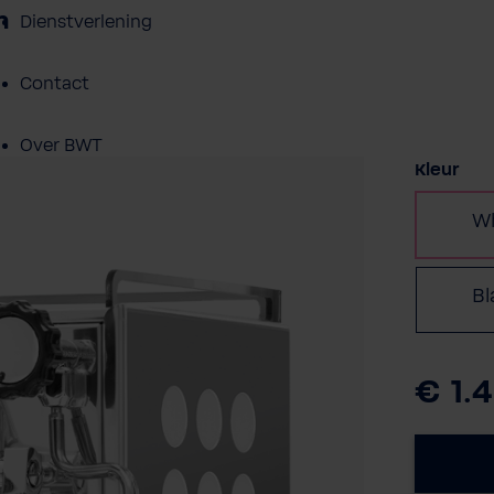
m
Dienstverlening
Contact
Over BWT
Selectee
Kleur
Wh
Bl
€ 1.