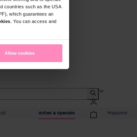
rd countries such as the USA
DPF), which guarantees an
okies
. You can access and
Allow cookies
ijd
Acties & Specials
Magazine