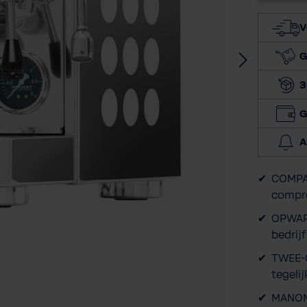
V
G
3
G
A
COMPAC
compro
OPWARM
bedrij
TWEE-C
tegeli
MANOME