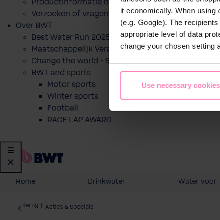
Productinformatie of prijsofferte voor een produ
it economically. When using 
Verzoeken of vragen
(e.g. Google). The recipient
Over BWT
appropriate level of data pro
Best Water Run 2025
change your chosen setting at
Maatschappelijk Verantwoord Ondernemen
Change the world - Sip by sip
BWT and sports
Motor sports
Use necessary cookies
Winter sports
Football
RACE LAP AWARD
Home
Drinkwater
Water voor 
terug
|
Acties & Specials