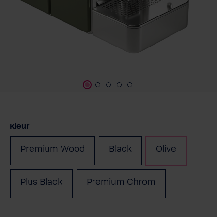
Selecteer
Kleur
Premium Wood
Black
Olive
(Deze optie is momente
Plus Black
Premium Chrom