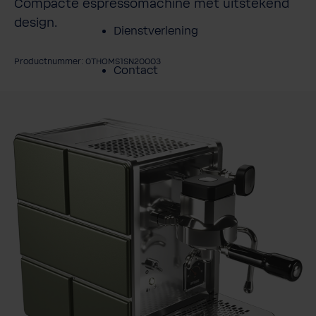
Compacte espressomachine met uitstekend
design.
Dienstverlening
Productnummer: 0THOMS1SN20003
Contact
fbeeldingengalerij overslaan
Over BWT