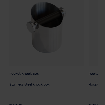
Rocket Knock Box
Rocket St
Stainless steel knock box
Hoogwaard