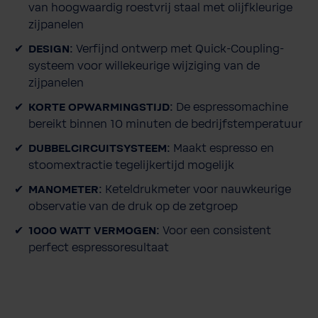
van hoogwaardig roestvrij staal met olijfkleurige
e
zijpanelen
i
d
DESIGN:
Verfijnd ontwerp met Quick-Coupling-
systeem voor willekeurige wijziging van de
zijpanelen
KORTE OPWARMINGSTIJD:
De espressomachine
bereikt binnen 10 minuten de bedrijfstemperatuur
DUBBELCIRCUITSYSTEEM:
Maakt espresso en
stoomextractie tegelijkertijd mogelijk
MANOMETER:
Keteldrukmeter voor nauwkeurige
observatie van de druk op de zetgroep
1000 WATT VERMOGEN:
Voor een consistent
perfect espressoresultaat