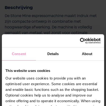
Beschrijving
De Stone Mine espressomachine maakt indruk met
zijn compacte ontwerp in combinatie met
hoogwaardige afwerking. De machine is volledig
gemaakt van metaal, wat zorgt voor optimale
temperatuurstabiliteit en een perfect resultaat in het
kopje. Met een snelle opwarmtijd van slechts 10
minuten ben je zonder lang wachten klaar voor
Consent
Details
About
perfect koffiegenot. En dankzij het innovatieve
Quick Coupling-systeem is het bijzonder eenvoudig
en snel om de platen te vervangen. Of je nu verhuist
This website uses cookies
of je inrichting verandert, de Stone espressomachine
Our website uses cookies to provide you with an
past zich in een handomdraai aan zijn omgeving aan.
optimised user experience. Some cookies are essential
In combinatie met het beste BWT Magnesium
and enable basic functions such as the shopping basket.
gemineraliseerd water staat niets een perfect
Optional cookies help us to analyse and improve our
koffiegenot thuis in de weg.
online offering and to operate it economically. When using