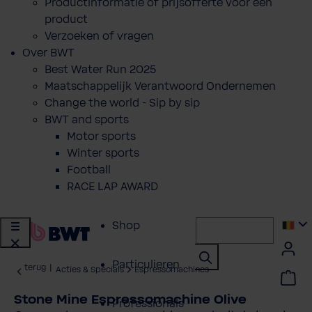
Productinformatie of prijsofferte voor een
product
Verzoeken of vragen
Over BWT
Best Water Run 2025
Maatschappelijk Verantwoord Ondernemen
Change the world - Sip by sip
BWT and sports
Motor sports
Winter sports
Football
RACE LAP AWARD
Shop
Particulieren
terug
|
Acties & Specials
Espressomachines
Stone Mine Espressomachine Olive
Professionals