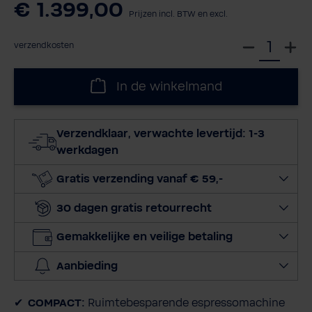
€ 1.399,00
Prijzen incl. BTW en excl.
S
verzendkosten
e
l
In de winkelmand
e
c
t
Verzendklaar, verwachte levertijd: 1-3
e
werkdagen
e
r
Gratis verzending vanaf € 59,-
h
30 dagen gratis retourrecht
o
e
Gemakkelijke en veilige betaling
v
e
Aanbieding
e
l
COMPACT:
Ruimtebesparende espressomachine
h