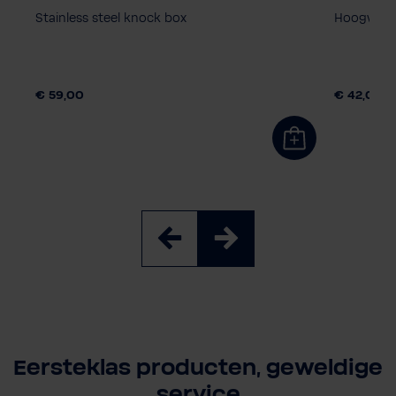
Stainless steel knock box
Hoogwaard
€ 59,00
€ 42,00
Eersteklas producten, geweldige
service