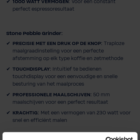
1000 WATT VERMOGEN
: Voor een constant
perfect espressoresultaat
Stone Pebble Grinder:
PRECISIE MET EEN DRUK OP DE KNOP:
Traploze
maalgraadinstelling voor een perfecte
afstemming op elk type koffie en zetmethode
TOUCHDISPLAY:
Intuïtief te bedienen
touchdisplay voor een eenvoudige en snelle
besturing van het maalproces
PROFESSIONELE MAALSCHIJVEN:
50 mm
maalschijven voor een perfect resultaat
KRACHTIG:
Met een vermogen van 230 watt voor
snel en efficiënt malen