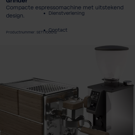
Grinder
Compacte espressomachine met uitstekend
Dienstverlening
design.
Contact
Productnummer: SET1700012
Over BWT
fbeeldingengalerij overslaan