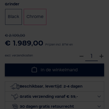
Selecteer
Grinder
Black
Chrome
€ 2.109,00
€ 1.989,00
Prijzen incl. BTW en
S
excl. verzendkosten
e
l
In de winkelmand
e
c
t
Beschikbaar, levertijd: 2-4 dagen
e
e
Gratis verzending vanaf € 59,-
r
30 dagen gratis retourrecht
h