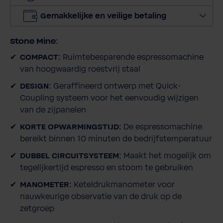
o
Gemakkelijke en veilige betaling
e
v
Stone Mine:
e
e
COMPACT:
Ruimtebesparende espressomachine
l
van hoogwaardig roestvrij staal
h
DESIGN:
Geraffineerd ontwerp met Quick-
e
Coupling systeem voor het eenvoudig wijzigen
i
van de zijpanelen
d
KORTE OPWARMINGSTIJD:
De espressomachine
bereikt binnen 10 minuten de bedrijfstemperatuur
DUBBEL CIRCUITSYSTEEM:
Maakt het mogelijk om
tegelijkertijd espresso en stoom te gebruiken
MANOMETER:
Keteldrukmanometer voor
nauwkeurige observatie van de druk op de
zetgroep