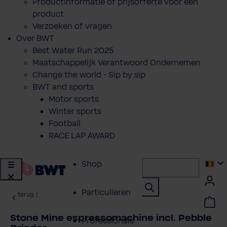
Productinformatie of prijsofferte voor een
product
Verzoeken of vragen
Over BWT
Best Water Run 2025
Maatschappelijk Verantwoord Ondernemen
Change the world - Sip by sip
BWT and sports
Motor sports
Winter sports
Football
RACE LAP AWARD
Shop
Particulieren
terug
|
Stone Mine espressomachine incl. Pebble
Professionals