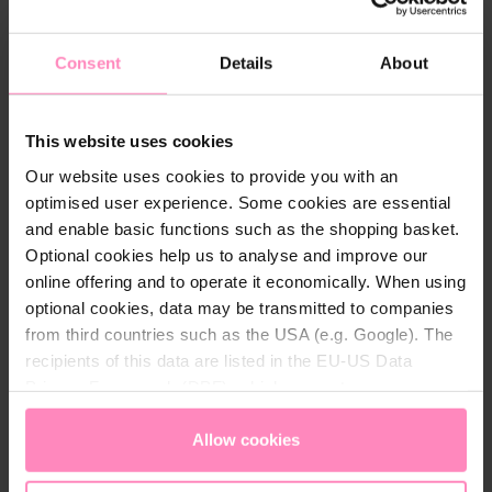
Consent
Details
About
Beschrijving
Stone Mine
De Stone Mine espressomachine valt op door zijn
This website uses cookies
compacte ontwerp gecombineerd met
Our website uses cookies to provide you with an
hoogwaardige afwerking. De machine is volledig van
optimised user experience. Some cookies are essential
metaal, wat zorgt voor optimale
and enable basic functions such as the shopping basket.
temperatuurstabiliteit en een perfect resultaat in de
Optional cookies help us to analyse and improve our
kop.
online offering and to operate it economically. When using
Met een snelle opwarmtijd van slechts 10 minuten
optional cookies, data may be transmitted to companies
bent u zonder lange wachttijd klaar voor de perfecte
from third countries such as the USA (e.g. Google). The
koffie-ervaring. En dankzij het innovatieve Quick-
recipients of this data are listed in the EU-US Data
Coupling-systeem is het bijzonder eenvoudig en snel
Privacy Framework (DPF), which guarantees an
om de zijpanelen te verwisselen. Of u nu verhuist of
appropriate level of data protection. You can
accept all
uw inrichting verandert, de Stone Espresso machine
cookies
or
only allow necessary cookies
. You can
Allow cookies
kan zich in een handomdraai aanpassen aan zijn
access and change your chosen setting at any time in
omgeving. In combinatie met het beste BWT
the footer of this website.