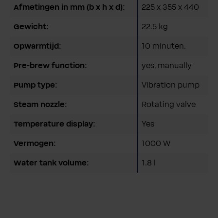
Afmetingen in mm (b x h x d):
225 x 355 x 440
Gewicht:
22.5 kg
Opwarmtijd:
10 minuten.
Pre-brew function:
yes, manually
Pump type:
Vibration pump
Steam nozzle:
Rotating valve
Temperature display:
Yes
Vermogen:
1000 W
Water tank volume:
1.8 l