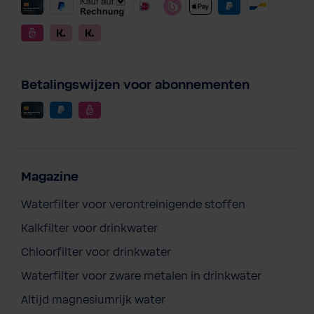
Betalingswijzen voor abonnementen
Magazine
Waterfilter voor verontreinigende stoffen
Kalkfilter voor drinkwater
Stone Mine espressomachine incl.
Chloorfilter voor drinkwater
Pebble Grinder
Waterfilter voor zware metalen in drinkwater
€ 1.989,00
Prijzen incl. BTW en excl.
Altijd magnesiumrijk water