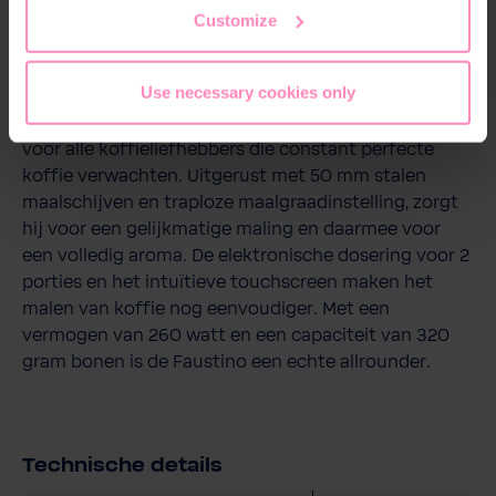
Magnesium Mineralized Water staat niets een
Customize
perfecte koffie-ervaring thuis in de weg.
Use necessary cookies only
Stone Pebble Grinder
De Stone Pebble Grinder is de perfecte metgezel
voor alle koffieliefhebbers die constant perfecte
koffie verwachten. Uitgerust met 50 mm stalen
maalschijven en traploze maalgraadinstelling, zorgt
hij voor een gelijkmatige maling en daarmee voor
een volledig aroma. De elektronische dosering voor 2
porties en het intuïtieve touchscreen maken het
malen van koffie nog eenvoudiger. Met een
vermogen van 260 watt en een capaciteit van 320
gram bonen is de Faustino een echte allrounder.
Technische details