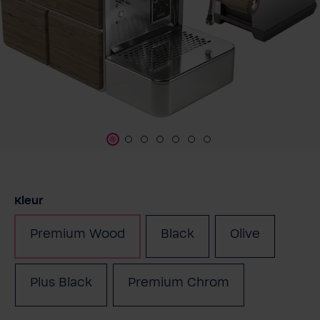
Selecteer
Kleur
Premium Wood
Black
Olive
(Deze optie is momente
Plus Black
Premium Chrom