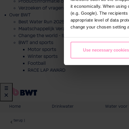
Productinformatie of prijsofferte voor een produ
it economically. When using 
Verzoeken of vragen
(e.g. Google). The recipient
Over BWT
appropriate level of data pro
Best Water Run 2025
change your chosen setting at
Maatschappelijk Verantwoord Ondernemen
Change the world - Sip by sip
BWT and sports
Motor sports
Use necessary cookies
Winter sports
Football
RACE LAP AWARD
Home
Drinkwater
Water voor 
terug
|