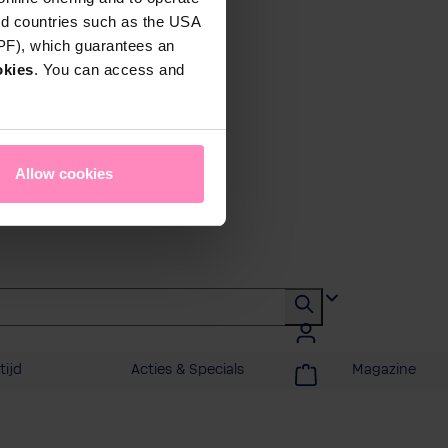
rd countries such as the USA
DPF), which guarantees an
okies
. You can access and
Allow cookies
tijd
Acties & Specials
Magazine