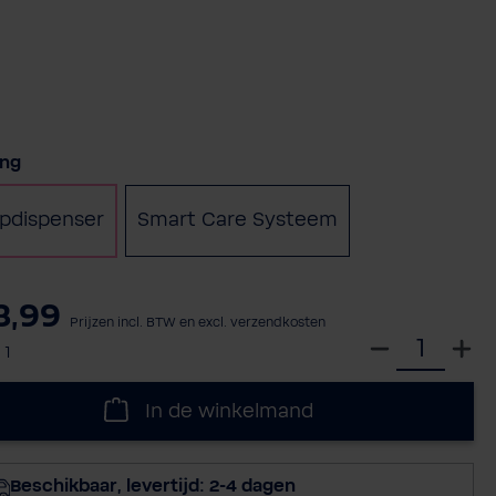
teer
ing
pdispenser
Smart Care Systeem
3,99
Prijzen incl. BTW en excl. verzendkosten
S
:
1
e
l
In de winkelmand
e
c
t
Beschikbaar, levertijd: 2-4 dagen