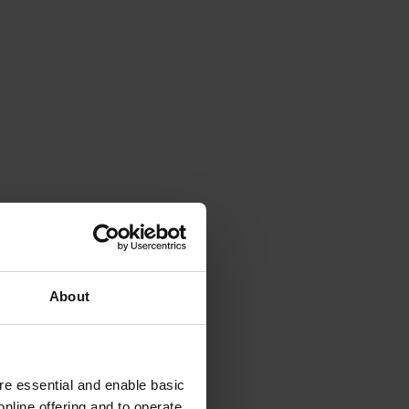
About
e essential and enable basic
nline offering and to operate