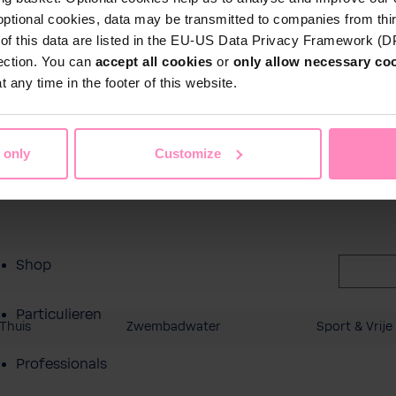
ct
optional cookies, data may be transmitted to companies from thi
s of this data are listed in the EU-US Data Privacy Framework (
tection. You can
accept all cookies
or
only allow necessary co
 any time in the footer of this website.
 only
Customize
Shop
Particulieren
Thuis
Zwembadwater
Sport & Vrije 
Professionals