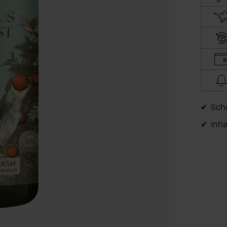
Schn
Inha