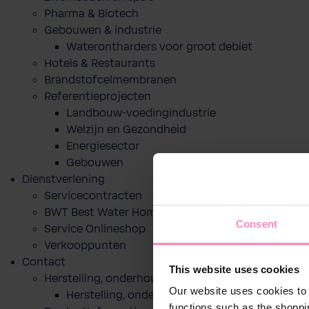
Pharma & Biotech
Gebouwen & industrie
Waterontharders voor groot debiet
Hotels & Restaurants
Brandstofcelmembranen
Referentieprojecten
Landbouw-voedingindustrie
Welzijn en Gezondheid
Energiesector
Gebouwen
Dienstverlening
Servicecontracten
BWT Best Water Home app
Consent
Service Onlineshop
Verkooppunten
Contact
This website uses cookies
Herstelling, onderhoud of indienststelling
Our website uses cookies to 
Herstelling, onderhoud of indienststelling
functions such as the shoppi