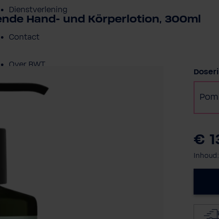
Dienstverlening
ende Hand- und Körperlotion, 300ml
Contact
Over BWT
Selec
Doser
Pom
€ 1
Inhoud