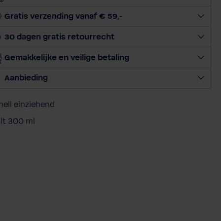
e
e
Gratis verzending vanaf € 59,-
r
30 dagen gratis retourrecht
h
o
Gemakkelijke en veilige betaling
e
v
Aanbieding
e
e
ell einziehend
l
h
lt 300 ml
e
i
d