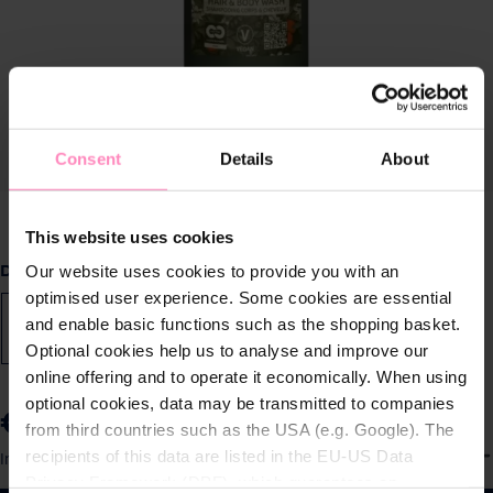
Consent
Details
About
This website uses cookies
Selecteer
Dosering
Our website uses cookies to provide you with an
optimised user experience. Some cookies are essential
and enable basic functions such as the shopping basket.
Pompdispenser
Smart Care Systeem
Optional cookies help us to analyse and improve our
online offering and to operate it economically. When using
optional cookies, data may be transmitted to companies
€ 13,99
from third countries such as the USA (e.g. Google). The
Prijzen incl. BTW en excl. verzendkosten
S
recipients of this data are listed in the EU-US Data
Inhoud:
1
e
Privacy Framework (DPF), which guarantees an