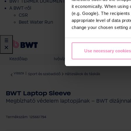
BWT TERMÉK DOKUMENTÁCIÓ
it economically. When using 
A BWT-ről
(e.g. Google). The recipient
CSR
appropriate level of data pro
Best Water Run
change your chosen setting at
Use necessary cookies
Kezdőlap
Ivóvíz szűrés
Otthoni vízk
vissza
|
Sport és szabadidő
Hátizsákok és táskák
BWT Laptop Sleeve
Megbízható védelem laptopjának – BWT dizájnnal
Termékszám: 125661794