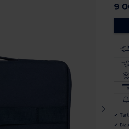
9 0
Ügyfélszolgálat
BWT TERMÉK DOKUMENTÁCIÓ
A BWT-ről
Tart
Bizt