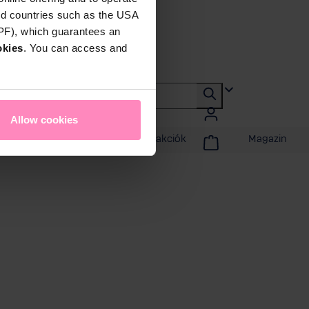
rd countries such as the USA
DPF), which guarantees an
okies
. You can access and
Allow cookies
badidő
Promóciók és akciók
Magazin