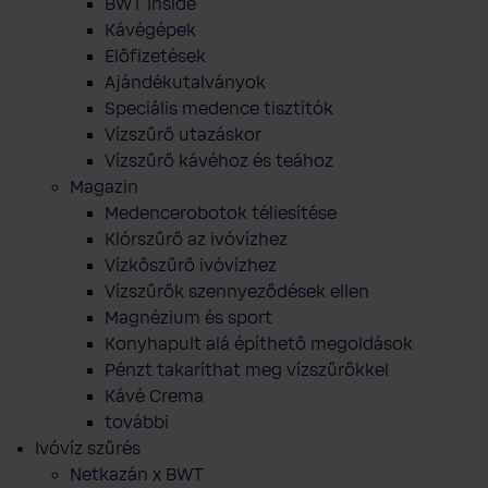
BWT Inside
Kávégépek
Előfizetések
Ajándékutalványok
Speciális medence tisztítók
Vízszűrő utazáskor
Vízszűrő kávéhoz és teához
Magazin
Medencerobotok téliesítése
Klórszűrő az ivóvízhez
Vízkőszűrő ivóvízhez
Vízszűrők szennyeződések ellen
Magnézium és sport
Konyhapult alá építhető megoldások
Pénzt takaríthat meg vízszűrőkkel
Kávé Crema
további
Ivóvíz szűrés
Netkazán x BWT