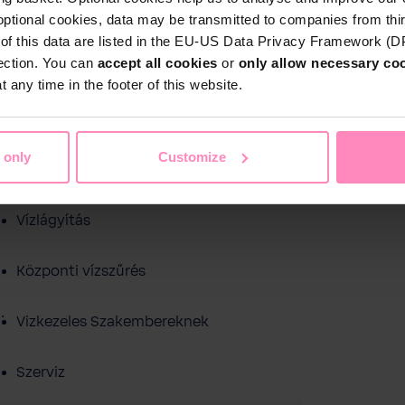
optional cookies, data may be transmitted to companies from thi
s of this data are listed in the EU-US Data Privacy Framework (
tection. You can
accept all cookies
or
only allow necessary co
 any time in the footer of this website.
Shop
 only
Customize
Ivóvíz szűrés
ezelés
Medence víztisztítás
Sport és sza
Vízlágyítás
Központi vízszűrés
.
Vizkezeles Szakembereknek
Szerviz