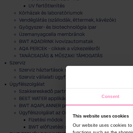
UV fertőtlenítés
Kórházak és laboratóriumok
Vendéglátás (szállodák, éttermek, kávézók)
Gyógyszer- és biotechnológia ipar
Üzemanyagcella membránok
BWT AQADRINK ivovizautomatak
AQA PERCEK - cikkek a vízkezelésről
TANÁCSADÁS & MŰSZAKI TÁMOGATÁS
Szerviz
Szerviz háztartások számára
Szerviz vállalati ügyfelek számára
Ügyfélszolgálat
Szakkereskedő partnereink
Consent
BEST WATER applikáció
BWT AQAPLANNER program
Ügyfélszolgálat az Online webshophoz
This website uses cookies
Fizetési módok
Our website uses cookies to 
BWT előfizetési szolgáltatása
functions such as the shoppi