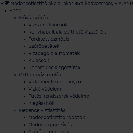
☀️🎁 Medencetisztító akció: akár 35% kedvezmény + AJÁND
Shop
Ivóvíz szűrés
Vízszűrő kancsók
Konyhapult alá építhető vízszűrők
Fordított ozmózis
Szűrőbetétek
Vízadagoló automaták
Kulacsok
Poharak és kiegészítők
Otthoni vízkezelés
Vízkőmentes zuhanyzó
Vízkő védelem
Fűtési rendszerek védelme
Kiegészítők
Medence víztisztítás
Medencetisztító robotok
Medence porszívók
Szűrőberendezések