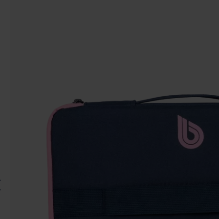
Képgaléria kihagyása