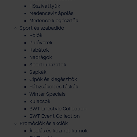
Hőszivattyúk
Medencevíz ápolás
Medence kiegészítők
Sport és szabadidő
Pólók
Pulóverek
Kabátok
Nadrágok
Sportruházatok
Sapkák
Cipők és kiegészítők
Hátizsákok és táskák
Winter Specials
Kulacsok
BWT Lifestyle Collection
BWT Event Collection
Promóciók és akciók
Ápolás és kozmetikumok