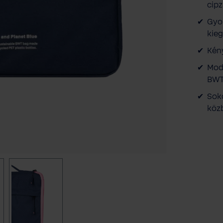
cipz
Gyor
kie
Kény
Mode
BWT
Soko
köz