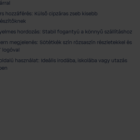
árral
s hozzáférés: Külső cipzáras zseb kisebb
gészítőknek
elmes hordozás: Stabil fogantyú a könnyű szállításhoz
rn megjelenés: Sötétkék szín rózsaszín részletekkel és
 logóval
ldalú használat: Ideális irodába, iskolába vagy utazás
ben