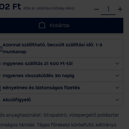
02 Ft
V
Áfás ár, szállítási költség nélkül
á
l
Kosárba
a
s
s
Azonnal szállítható, becsült szállítási idő: 1-3
z
munkanap
m
e
Ingyenes szállítás 21 500 Ft-tól
n
Ingyenes visszaküldés 30 napig
n
y
Kényelmes és biztonságos fizetés
i
s
Akciófigyelő
é
g
ós anyaghasználat: Strapabíró, vízlepergető poliészter
e
t
onságos tárolás: Tágas főrekesz körbefutó, kétirányú