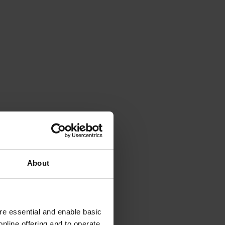
About
e essential and enable basic
nline offering and to operate