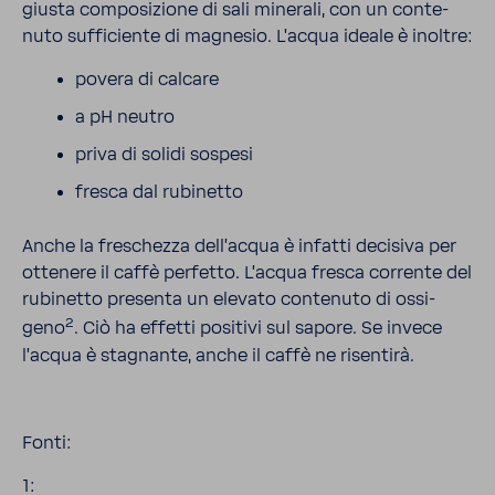
giusta compo­si­zione di sali mine­rali, con un conte­
nuto suffi­ciente di magnesio. L'acqua ideale è inoltre:
povera di calcare
a pH neutro
priva di solidi sospesi
fresca dal rubi­netto
Anche la freschezza dell'acqua è infatti deci­siva per
otte­nere il caffè perfetto. L'acqua fresca corrente del
rubi­netto presenta un elevato conte­nuto di ossi­
2
geno
. Ciò ha effetti posi­tivi sul sapore. Se invece
l'acqua è stagnante, anche il caffè ne risentirà.
Fonti:
1: