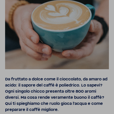
Da frut­tato a dolce come il cioc­co­lato, da amaro ad
acido: il sapore del caffè è polie­drico. Lo sape­vi?
Ogni singolo chicco presenta oltre 800 aromi
diversi. Ma cosa rende vera­mente buono il caffè?
Qui ti spie­ghiamo che ruolo gioca l'acqua e come
prepa­rare il caffè migliore.