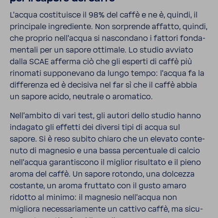
L'acqua costi­tuisce il 98% del caffè e ne è, quindi, il
prin­ci­pale ingre­diente. Non sorprende affatto, quindi,
che proprio nell'acqua si nascon­dano i fattori fonda­
men­tali per un sapore otti­male. Lo studio avviato
dalla SCAE afferma ciò che gli esperti di caffè più
rino­mati suppo­ne­vano da lungo tempo: l'acqua fa la
diffe­renza ed è deci­siva nel far sì che il caffè abbia
un sapore acido, neutrale o aroma­tico.
Nell'am­bito di vari test, gli autori dello studio hanno
inda­gato gli effetti dei diversi tipi di acqua sul
sapore. Si è reso subito chiaro che un elevato conte­
nuto di magnesio e una bassa percen­tuale di calcio
nell'acqua garan­ti­scono il miglior risul­tato e il pieno
aroma del caffè. Un sapore rotondo, una dolcezza
costante, un aroma frut­tato con il gusto amaro
ridotto al minimo: il magnesio nell'acqua non
migliora neces­sa­ria­mente un cattivo caffè, ma sicu­