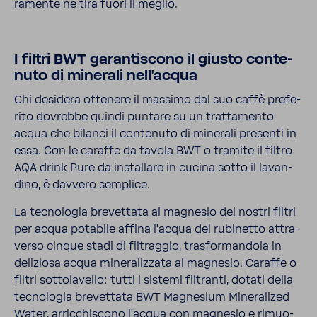
ra­mente ne tira fuori il meglio.
I filtri BWT garan­ti­scono il giusto conte­
nuto di mine­rali nell'acqua
Chi desi­dera otte­nere il massimo dal suo caffè prefe­
rito dovrebbe quindi puntare su un trat­ta­mento
acqua che bilanci il conte­nuto di mine­rali presenti in
essa. Con le caraffe da tavola BWT o tramite il filtro
AQA drink Pure da instal­lare in cucina sotto il lavan­
dino, è davvero semplice.
La tecno­logia brevet­tata al magnesio dei nostri filtri
per acqua pota­bile affina l'acqua del rubi­netto attra­
verso cinque stadi di filtraggio, trasfor­man­dola in
deli­ziosa acqua mine­ra­liz­zata al magnesio. Caraffe o
filtri sotto­la­vello: tutti i sistemi filtranti, dotati della
tecno­logia brevet­tata BWT Magne­sium Mine­ra­lized
Water, arric­chi­scono l'acqua con magnesio e rimuo­