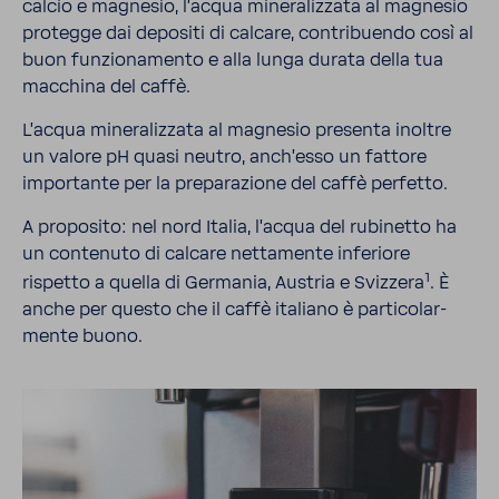
calcio e magnesio, l'acqua mine­ra­liz­zata al magnesio
protegge dai depo­siti di calcare, contri­buendo così al
buon funzio­na­mento e alla lunga durata della tua
macchina del caffè.
L'acqua mine­ra­liz­zata al magnesio presenta inoltre
un valore pH quasi neutro, anch'esso un fattore
impor­tante per la prepa­ra­zione del caffè perfetto.
A propo­sito: nel nord Italia, l'acqua del rubi­netto ha
un conte­nuto di calcare netta­mente infe­riore
1
rispetto a quella di Germania, Austria e Sviz­zera
. È
anche per questo che il caffè italiano è parti­co­lar­
mente buono.