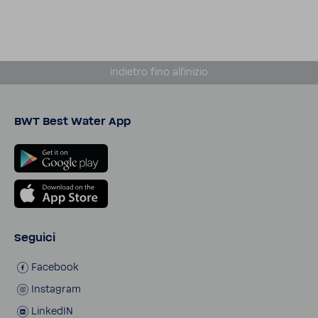
indietro fino all'i­nizio
BWT Best Water App
Seguici
Face­book
Insta­gram
LinkedIN