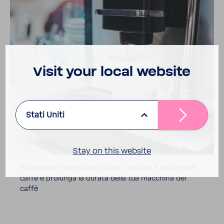
Visit your local website
Stati Uniti
Stay on this website
Magne­sium Mine­ra­lized Water: migliora il sapore del
caffè e prolunga la durata della tua macchina del
caffè