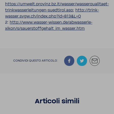
https://umwelt.provinz.bz.it/wasser/wasserqualitaet-​
trinkwasserleitungen-suedtirol.asp
;
http://trin­k­
wasser.svgw.ch/index.php?id=813&L=0
2:
http://www.wasser-​wissen.de/abwas­ser­le­
xikon/s/sauer­stoff­ge­halt_im_­wasser.htm
CONDI­VIDI QUESTO ARTI­COLO:
Arti­coli simili