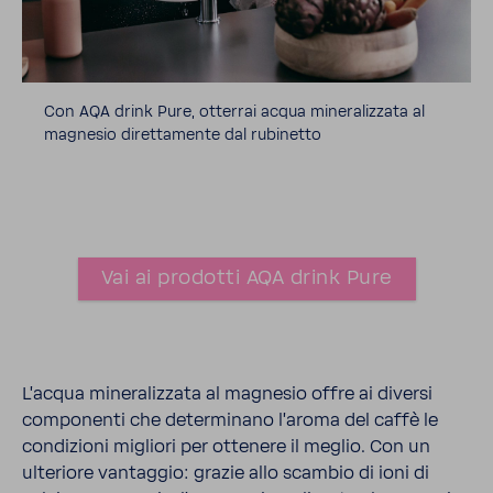
Con AQA drink Pure, otterrai acqua mine­ra­liz­zata al
magnesio diret­ta­mente dal rubi­netto
Vai ai prodotti AQA drink Pure
L'acqua mine­ra­liz­zata al magnesio offre ai diversi
compo­nenti che deter­mi­nano l'aroma del caffè le
condi­zioni migliori per otte­nere il meglio. Con un
ulte­riore vantaggio: grazie allo scambio di ioni di