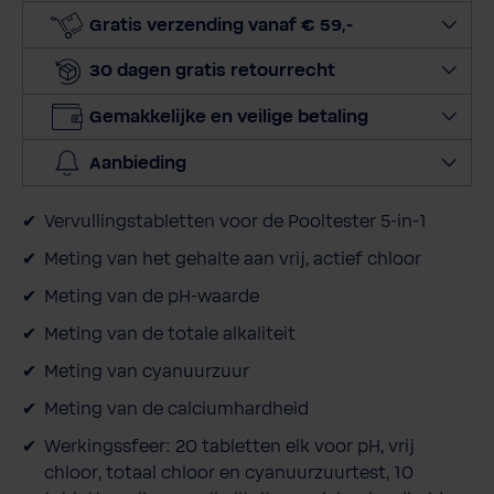
e
Gratis verzending vanaf € 59,-
r
30 dagen gratis retourrecht
h
o
Gemakkelijke en veilige betaling
e
v
Aanbieding
e
e
Vervullingstabletten voor de Pooltester 5-in-1
l
h
Meting van het gehalte aan vrij, actief chloor
e
Meting van de pH-waarde
i
Meting van de totale alkaliteit
d
Meting van cyanuurzuur
Meting van de calciumhardheid
Werkingssfeer: 20 tabletten elk voor pH, vrij
chloor, totaal chloor en cyanuurzuurtest, 10