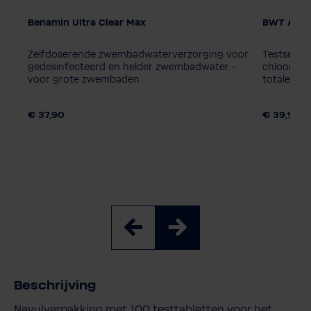
Benamin Ultra Clear Max
BWT AQA m
Verpakkingseenheid
1 stuk
Zelfdoserende zwembadwaterverzorging voor
Testset v
gedesinfecteerd en helder zwembadwater -
chloorgeh
voor grote zwembaden
totale alk
€ 37,90
€ 39,90
Beschrijving
Navulverpakking met 100 testtabletten voor het