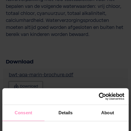
bepalen van de volgende waterwaarden: vrij chloor,
totaal chloor, cyanuurzuur, totaal alkaliniteit,
calciumhardheid. Waterverzorgingsproducten
moeten altijd goed worden afgesloten en buiten het
bereik van kinderen worden bewaard.
Download
bwt-aqa-marin-brochure.pdf
Download
BWT AQA marin Reagenztablette Phenolred Rapid
Sicherheitsdatenblatt.pdf
Consent
Details
About
Download