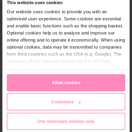
This website uses cookies
BWT AQA marin Reagenztablette DPD No. 1 Rapid
Our website uses cookies to provide you with an
Sicherheitsdatenblatt.pdf
optimised user experience. Some cookies are essential
and enable basic functions such as the shopping basket.
Download
Optional cookies help us to analyse and improve our
online offering and to operate it economically. When using
BWT AQA marin Pooltester 5 in 1
optional cookies, data may be transmitted to companies
Produktdatenblatt.pdf
from third countries such as the USA (e.g. Google). The
recipients of this data are listed in the EU-US Data
Download
Privacy Framework (DPF), which guarantees an
appropriate level of data protection. You can
accept all
cookies
or
only allow necessary cookies
. You can
Allow cookies
access and change your chosen setting at any time in
Onderhoudsinstructies
the footer of this website.
Customize
Sicherheitshinweise
Use necessary cookies only
Biocideproducten voorzichtig gebruiken.