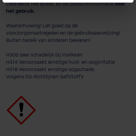
Lees eerst het etiket, en de productinformatie
voor
het gebruik
.
Waarschuwing! Let
goed
op de
voorzorgsmaatregelen en de gebruiksaanwijzing
!
Buiten bereik van kinderen bewaren!
H302 zeer schadelijk bij inslikken
H314 Veroorzaakt ernstige huid- en oogirritatie
H318 Veroorzaakt ernstige oogschade
Volgens EG-Richtlijnen GefStoffV