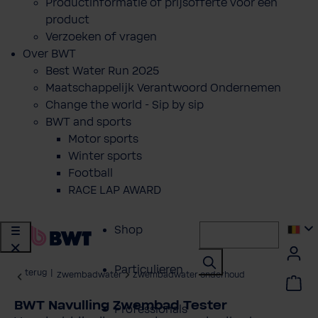
Productinformatie of prijsofferte voor een
product
Verzoeken of vragen
Over BWT
Best Water Run 2025
Maatschappelijk Verantwoord Ondernemen
Change the world - Sip by sip
BWT and sports
Motor sports
Winter sports
Football
RACE LAP AWARD
Shop
Particulieren
terug
|
Zwembadwater
Zwembadwater onderhoud
BWT Navulling Zwembad Tester
Professionals