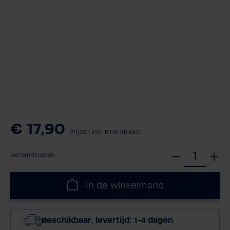
€ 17,90
Prijzen incl. BTW en excl.
S
verzendkosten
e
l
In de winkelmand
e
c
t
Beschikbaar, levertijd: 1-4 dagen
e