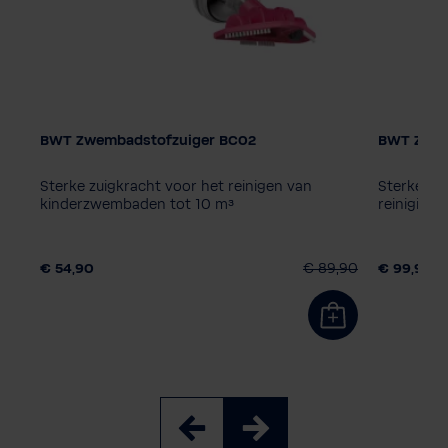
BWT Zwembadstofzuiger BC02
BWT Zwem
Model zwembadstofzuiger
Model z
BC02
BC30
BC50
FSA200
BC02
Sterke zuigkracht voor het reinigen van
Sterke zu
FSA400
FSA400
kinderzwembaden tot 10 m³
reiniging
Extra product
Extra pr
Zonder extra product
Zonder 
,90
€ 54,90
€ 89,90
€ 99,90