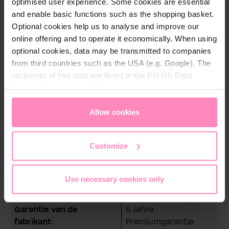
optimised user experience. Some cookies are essential
and enable basic functions such as the shopping basket.
Download
Optional cookies help us to analyse and improve our
online offering and to operate it economically. When using
bedienungsanleitung-sandfilterpumpe-infinity-i-
optional cookies, data may be transmitted to companies
star5694e6afca8c1.pdf
from third countries such as the USA (e.g. Google). The
recipients of this data are listed in the EU-US Data
Download
Privacy Framework (DPF), which guarantees an
appropriate level of data protection. You can
accept all
Bedienungsanleitung-i-star.pdf
cookies
or
only allow necessary cookies
. You can
Allow cookies
access and change your chosen setting at any time in
Download
the footer of this website.
Customize
Use necessary cookies only
Technische details
Garantie van de
5 Jahre
fabrikant:
Premiumgarantie