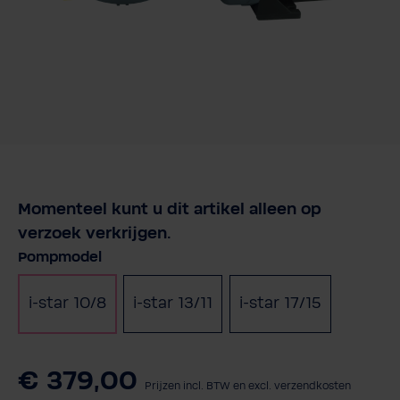
Momenteel kunt u dit artikel alleen op
verzoek verkrijgen.
Selecteer
Pompmodel
i-star 10/8
i-star 13/11
i-star 17/15
€ 379,00
Prijzen incl. BTW en excl. verzendkosten