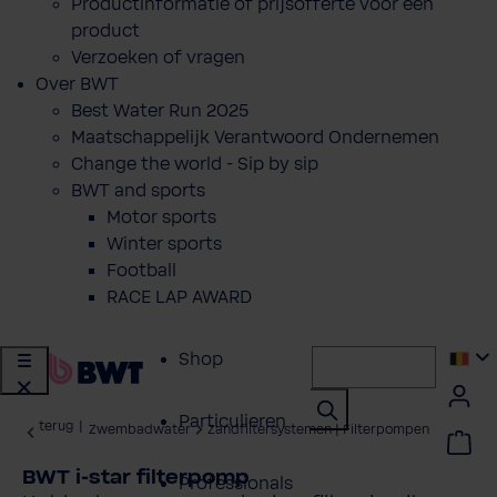
Productinformatie of prijsofferte voor een
product
Verzoeken of vragen
Over BWT
Best Water Run 2025
Maatschappelijk Verantwoord Ondernemen
Change the world - Sip by sip
BWT and sports
Motor sports
Winter sports
Football
RACE LAP AWARD
Shop
Particulieren
terug
|
Zwembadwater
Zandfiltersystemen | Filterpompen
BWT i-star filterpomp
Professionals