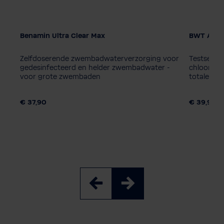
Benamin Ultra Clear Max
BWT AQA m
Verpakkingseenheid
1 stuk
Zelfdoserende zwembadwaterverzorging voor
Testset v
gedesinfecteerd en helder zwembadwater -
chloorgeh
voor grote zwembaden
totale alk
€ 37,90
€ 39,90