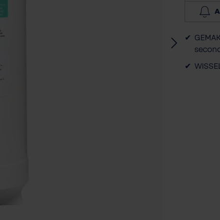
A
GEMAKK
second
WISSEL