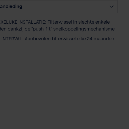
v
anbieding
e
e
ELIJKE INSTALLATIE: Filterwissel in slechts enkele
l
en dankzij de "push-fit" snelkoppelingsmechanisme
h
e
INTERVAL: Aanbevolen filterwissel elke 24 maanden
i
d