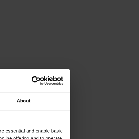
About
e essential and enable basic
nline offering and to operate