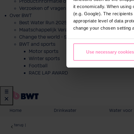
Productinformatie of prijsofferte voor een produ
it economically. When using 
Verzoeken of vragen
(e.g. Google). The recipient
Over BWT
appropriate level of data pro
Best Water Run 2025
change your chosen setting at
Maatschappelijk Verantwoord Ondernemen
Change the world - Sip by sip
BWT and sports
Motor sports
Use necessary cookies
Winter sports
Football
RACE LAP AWARD
Home
Drinkwater
Water voor 
terug
|