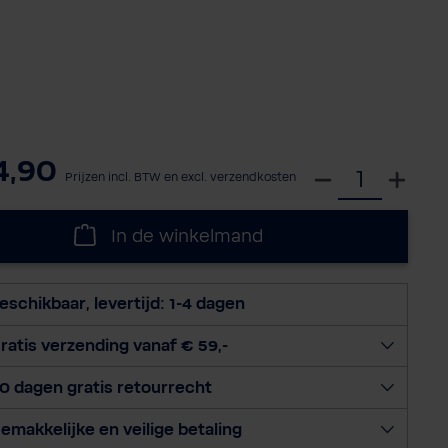
4,90
S
Prijzen incl. BTW en excl. verzendkosten
e
l
In de winkelmand
e
c
t
eschikbaar, levertijd: 1-4 dagen
e
e
ratis verzending vanaf € 59,-
r
0 dagen gratis retourrecht
h
o
emakkelijke en veilige betaling
e