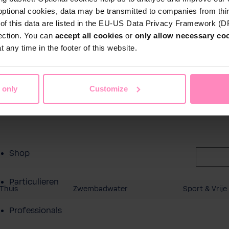
ct
optional cookies, data may be transmitted to companies from thi
s of this data are listed in the EU-US Data Privacy Framework (
tection. You can
accept all cookies
or
only allow necessary co
 any time in the footer of this website.
 only
Customize
Shop
Particulieren
Thuis
Zwembadwater
Sport & Vrije 
Professionals