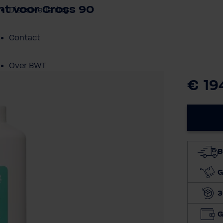
t voor Cross 90
Dienstverlening
Contact
Over BWT
€ 19
B
G
3
G