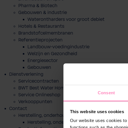
Pharma & Biotech
Gebouwen & industrie
Waterontharders voor groot debiet
Hotels & Restaurants
Brandstofcelmembranen
Referentieprojecten
Landbouw-voedingindustrie
Welzijn en Gezondheid
Energiesector
Gebouwen
Dienstverlening
Servicecontracten
BWT Best Water Home app
Consent
Service Onlineshop
Verkooppunten
Contact
This website uses cookies
Herstelling, onderhoud of indienststelling
Our website uses cookies to 
Herstelling, onderhoud of indienststelling
functions such as the shoppi