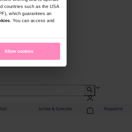
rd countries such as the USA
DPF), which guarantees an
okies
. You can access and
Allow cookies
tijd
Acties & Specials
Magazine