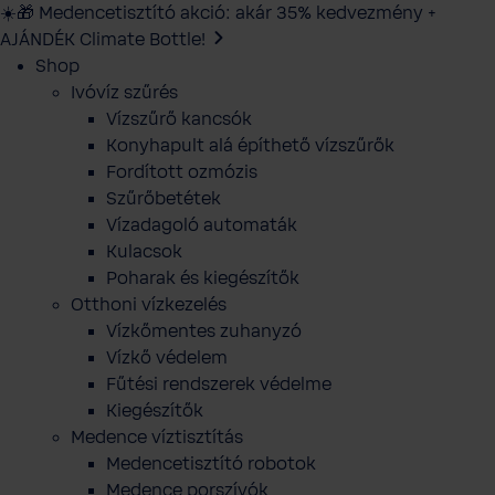
☀️🎁 Medencetisztító akció: akár 35% kedvezmény +
AJÁNDÉK Climate Bottle!
Shop
Ivóvíz szűrés
Vízszűrő kancsók
Konyhapult alá építhető vízszűrők
Fordított ozmózis
Szűrőbetétek
Vízadagoló automaták
Kulacsok
Poharak és kiegészítők
Otthoni vízkezelés
Vízkőmentes zuhanyzó
Vízkő védelem
Fűtési rendszerek védelme
Kiegészítők
Medence víztisztítás
Medencetisztító robotok
Medence porszívók