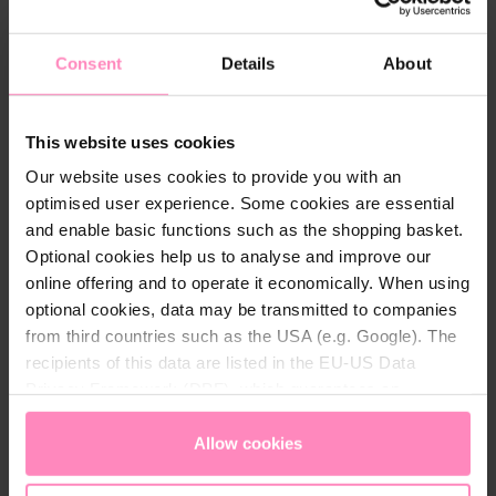
ajánlott.
A termék tulajdonságai
Consent
Details
About
A BWT Mineralstoff F1 egy élelmiszeripari minőségű
monofoszfátoldat-koncentrátum
lágy és agresszív
This website uses cookies
ivó- és technológiai víz
, 1-7 °d
Our website uses cookies to provide you with an
keménységtartományban vagy 0,2-1,3 mol/m³
optimised user experience. Some cookies are essential
összes lúgos földfémtartalomban max. 65°C
and enable basic functions such as the shopping basket.
vízhőmérsékletig történő kezelésére.
Optional cookies help us to analyse and improve our
online offering and to operate it economically. When using
A termékek összetételükben és tisztaságukban
optional cookies, data may be transmitted to companies
megfelelnek:
from third countries such as the USA (e.g. Google). The
a német ivóvízrendelet 11. szakasza szerinti
recipients of this data are listed in the EU-US Data
kezelési anyagok és fertőtlenítési eljárások
Privacy Framework (DPF), which guarantees an
listájának;
appropriate level of data protection. You can
accept all
az Osztrák Élelmiszerkódex, Codex B1.
cookies
or
only allow necessary cookies
. You can
Allow cookies
fejezetének ivóvíz.
access and change your chosen setting at any time in
the footer of this website.