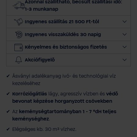
Azonnal szállítható, becsült szállítási idő:
z
1-3 munkanap
m
e
Ingyenes szállítás 21 500 Ft-tól
n
Ingyenes visszaküldés 30 napig
n
y
Kényelmes és biztonságos fizetés
i
s
Akciófigyelő
é
g
Ásványi adalékanyag ivó- és technológiai víz
e
kezeléséhez
t
Korróziógátlás
lágy, agresszív vízben és
védő
bevonat képzése horganyzott csövekben
Az
keménységtartományban 1 - 7 °dH teljes
keménységhez
.
Elégséges kb. 30 m³ vízhez.