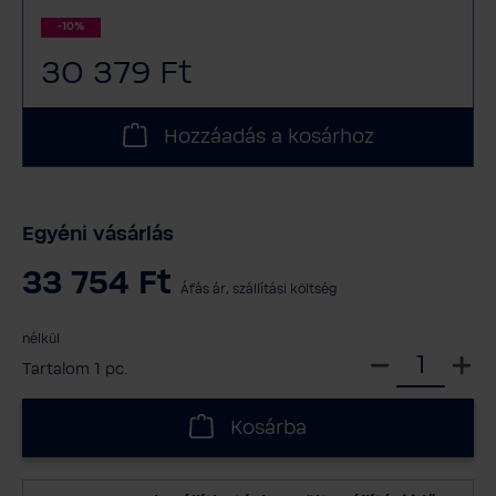
-10%
30 379 Ft
Hozzáadás a kosárhoz
Egyéni vásárlás
33 754 Ft
Áfás ár, szállítási költség
nélkül
V
Tartalom
1 pc.
á
l
Kosárba
a
s
s