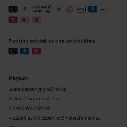
Fizetési módok az előfizetésekhez
Magazin
Szennyezőanyag-szűrő víz
Vízkőszűrő az ivóvízhez
Klórszűrő ivóvízhez
BWT Mineralsoft F1 - 10 L
Vízszűrő az ivóvízben lévő nehézfémekhez
33 754 Ft
Áfás ár, szállítási költség nélkül