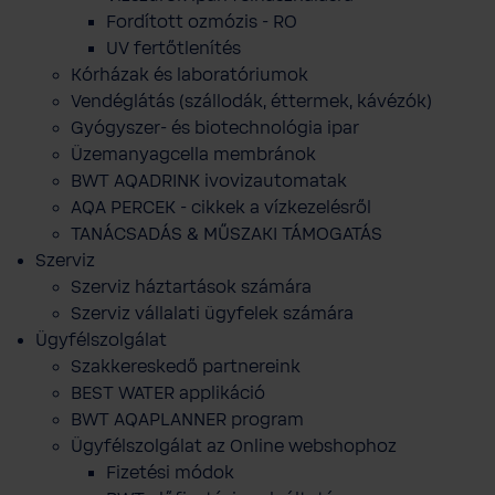
Fordított ozmózis - RO
UV fertőtlenítés
Kórházak és laboratóriumok
Vendéglátás (szállodák, éttermek, kávézók)
Gyógyszer- és biotechnológia ipar
Üzemanyagcella membránok
BWT AQADRINK ivovizautomatak
AQA PERCEK - cikkek a vízkezelésről
TANÁCSADÁS & MŰSZAKI TÁMOGATÁS
Szerviz
Szerviz háztartások számára
Szerviz vállalati ügyfelek számára
Ügyfélszolgálat
Szakkereskedő partnereink
BEST WATER applikáció
BWT AQAPLANNER program
Ügyfélszolgálat az Online webshophoz
Fizetési módok