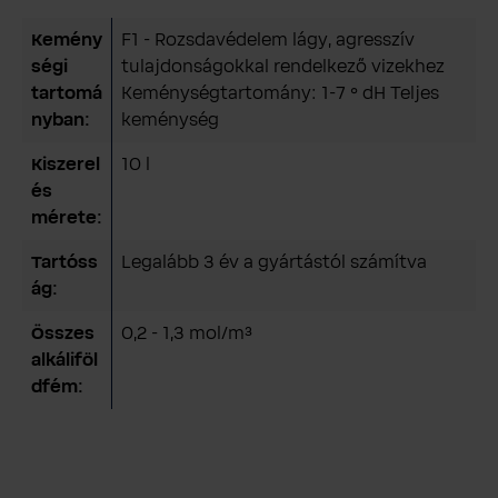
Kemény
F1 - Rozsdavédelem lágy, agresszív
ségi
tulajdonságokkal rendelkező vizekhez
tartomá
Keménységtartomány: 1-7 ° dH Teljes
nyban:
keménység
Kiszerel
10 l
és
mérete:
Tartóss
Legalább 3 év a gyártástól számítva
ág:
Összes
0,2 - 1,3 mol/m³
alkáliföl
dfém: