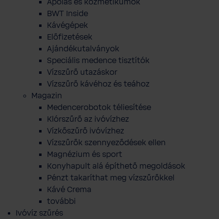
Ápolás és kozmetikumok
BWT Inside
Kávégépek
Előfizetések
Ajándékutalványok
Speciális medence tisztítók
Vízszűrő utazáskor
Vízszűrő kávéhoz és teához
Magazin
Medencerobotok téliesítése
Klórszűrő az ivóvízhez
Vízkőszűrő ivóvízhez
Vízszűrők szennyeződések ellen
Magnézium és sport
Konyhapult alá építhető megoldások
Pénzt takaríthat meg vízszűrőkkel
Kávé Crema
további
Ivóvíz szűrés