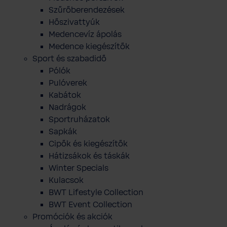
Szűrőberendezések
Hőszivattyúk
Medencevíz ápolás
Medence kiegészítők
Sport és szabadidő
Pólók
Pulóverek
Kabátok
Nadrágok
Sportruházatok
Sapkák
Cipők és kiegészítők
Hátizsákok és táskák
Winter Specials
Kulacsok
BWT Lifestyle Collection
BWT Event Collection
Promóciók és akciók