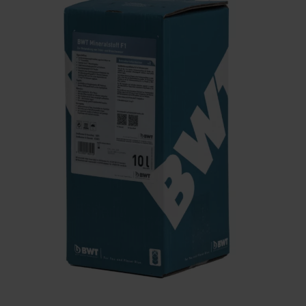
Szerviz
Ügyfélszolgálat
BWT TERMÉK
DOKUMENTÁCIÓ
A BWT-ről