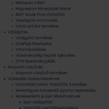
Netkazán x BWT
Magnesium Mineralized Water
BWT Woda Pure víztisztító
Vízadagoló automaták
Ivóvíz szűrési termékek
Vízlágyítás
Vízlágyító termékek
OnePipe Pearlwater
Információkérés
Vízkeménység teszter igénylése
DTM Nyereményjáték
Központi vízszűrés
Központi vízszűrő termékek
Vizkezeles Szakembereknek
DOKUMENTUMOK TERVEZŐK SZÁMÁRA
Kevertágyas ioncserelő gyanta regenerálás
Kereskedelmi & ipari létesítmények
Ipari vízlágyítók
Vízszűrők ipari felhasználásra