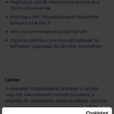
Megfelel az osztrák élelmiszertörvénynek és a
DVGW irányelveknek.
Kizárólag a BWT folyadékadagoló készülékkel
Bewados E3 & Plus 3
65°C-os vízhőmérsékletig alkalmazható
Ingyenes szállítás a praktikus előfizetéssel! Az
előfizetés rugalmasan és bármikor lemondható
Leírás
A vízkezelési intézkedéseket általában a várható
vagy már bekövetkezett korrózió típusához, a
telepítési és üzemeltetési körülményekhez, valamint
az anyagtulajdonságokhoz kell igazítani. A BWT
szakembereinek vízelemzésen alapuló tanácsa