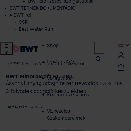
BWT előfizetési szolgáltatása
BWT TERMÉK DOKUMENTÁCIÓ
A BWT-ről
CSR
Best Water Run
Shop
Ivóvíz szűrés
vissza
|
Promóciók és akciók
Előfizetések
BWT Mineralsoft F1 - 10 L
Vízlágyítás
Ásványi anyag adagolószer Bewados E3 & Plus
3 folyadék adagoló készülékhez
Központi vízszűrés
Termékszám: 023655
Vizkezeles
Szakembereknek
épgaléria kihagyása