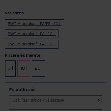
Varianten
BWT Mineralsoft F2/FE - 10 L
BWT Mineralsoft F3 - 10 L
BWT Mineralsoft F4 - 10 L
Válasszon
Kiszerelés mérete
3 l
10 l
20 l
Feliratkozás