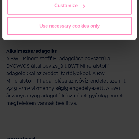
Customize
AWT Mineralstoff F1 egy
kalcium-vas-foszfát
védőréteget
épít fel a horganyzott acélból készült
vízvezető szerelvényrendszerben ("belső
Use necessary cookies only
csőtömítés"), és
ezáltal minimalizálja a korróziós
károkat
.
Alkalmazás/adagolás
A BWT Mineralstoff F1 adagolása egyszerű a
DVGW/GS által bevizsgált BWT Mineralstoff
adagolókkal az eredeti tartályokból. A BWT
Mineralstoff F1 adagolása az ivóvízrendelet szerint
2,2 g P/m³ vízmennyiségig engedélyezett. A BWT
ásványi anyag adagoló készülékek gyárilag ennek
megfelelően vannak beállítva.