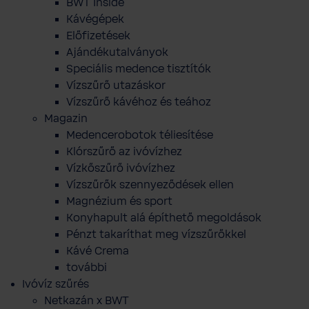
BWT Inside
Kávégépek
Előfizetések
Ajándékutalványok
Speciális medence tisztítók
Vízszűrő utazáskor
Vízszűrő kávéhoz és teához
Magazin
Medencerobotok téliesítése
Klórszűrő az ivóvízhez
Vízkőszűrő ivóvízhez
Vízszűrők szennyeződések ellen
Magnézium és sport
Konyhapult alá építhető megoldások
Pénzt takaríthat meg vízszűrőkkel
Kávé Crema
további
Ivóvíz szűrés
Netkazán x BWT