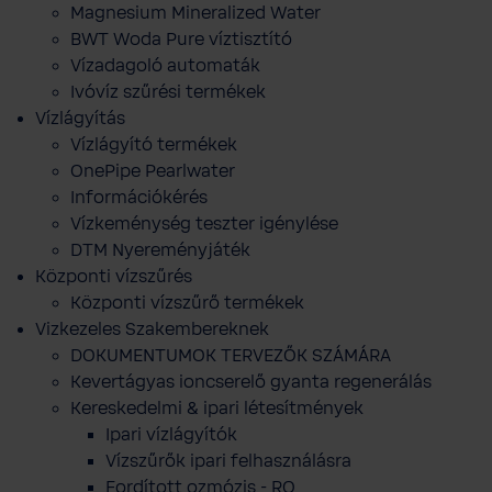
Magnesium Mineralized Water
BWT Woda Pure víztisztító
Vízadagoló automaták
Ivóvíz szűrési termékek
Vízlágyítás
Vízlágyító termékek
OnePipe Pearlwater
Információkérés
Vízkeménység teszter igénylése
DTM Nyereményjáték
Központi vízszűrés
Központi vízszűrő termékek
Vizkezeles Szakembereknek
DOKUMENTUMOK TERVEZŐK SZÁMÁRA
Kevertágyas ioncserelő gyanta regenerálás
Kereskedelmi & ipari létesítmények
Ipari vízlágyítók
Vízszűrők ipari felhasználásra
Fordított ozmózis - RO