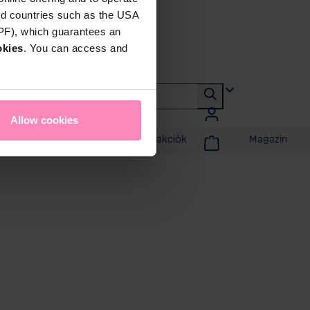
rd countries such as the USA
DPF), which guarantees an
okies
. You can access and
Allow cookies
badidő
Promóciók és akciók
Magazin
n