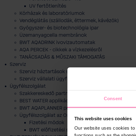
UV fertőtlenítés
Kórházak és laboratóriumok
Vendéglátás (szállodák, éttermek, kávézók)
Gyógyszer- és biotechnológia ipar
Üzemanyagcella membránok
BWT AQADRINK ivovizautomatak
AQA PERCEK - cikkek a vízkezelésről
TANÁCSADÁS & MŰSZAKI TÁMOGATÁS
Szerviz
Szerviz háztartások számára
Szerviz vállalati ügyfelek számára
Ügyfélszolgálat
Szakkereskedő partnereink
Consent
BEST WATER applikáció
BWT AQAPLANNER program
Ügyfélszolgálat az Online webshophoz
This website uses cookies
Fizetési módok
Our website uses cookies to 
BWT előfizetési szolgáltatása
functions such as the shoppi