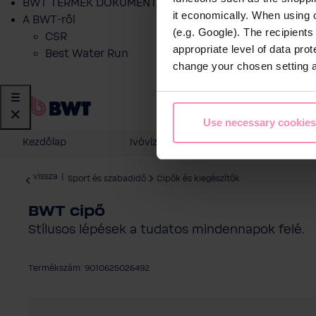
BWT TERMÉK DOKUMENTÁCIÓ
it economically. When using 
A BWT-ről
(e.g. Google). The recipient
CSR
appropriate level of data pro
Best Water Run
change your chosen setting at
Use necessary cookies
Kezdőlap
Ivóvíz szűrés
Otthoni vízk
vissza
|
Sport és szabadidő
Cipők és kiegészítők
BWT cipő
Stílusos lépések a tudatos mindennapok felé.
Termékszám: 9010625026492
Képgaléria kihagyása