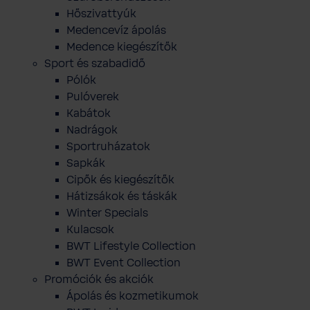
Hőszivattyúk
Medencevíz ápolás
Medence kiegészítők
Sport és szabadidő
Pólók
Pulóverek
Kabátok
Nadrágok
Sportruházatok
Sapkák
Cipők és kiegészítők
Hátizsákok és táskák
Winter Specials
Kulacsok
BWT Lifestyle Collection
BWT Event Collection
Promóciók és akciók
Ápolás és kozmetikumok