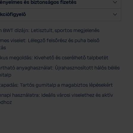
ényelmes és biztonságos fizetés
y
i
kciófigyelő
s
é
 BWT dizájn: Letisztult, sportos megjelenés
g
e
mes viselet: Lélegző felsőrész és puha belső
t
tás
ikus megoldás: Kivehető és cserélhető talpbetét
rtható anyaghasználat: Újrahasznosított hálós bélés
italp
 tapadás: Tartós gumitalp a magabiztos lépésekért
napi használatra: Ideális városi viselethez és aktív
ódhoz