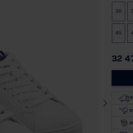
Ügyfélszolgálat
36
BWT TERMÉK DOKUMENTÁCIÓ
45
A BWT-ről
32 4
T
I
I