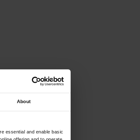
About
e essential and enable basic
nline offering and to operate