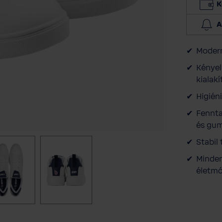
K
A
Modern
Kényel
kialakí
Higién
Fennta
és gum
Stabil
Minden
életm