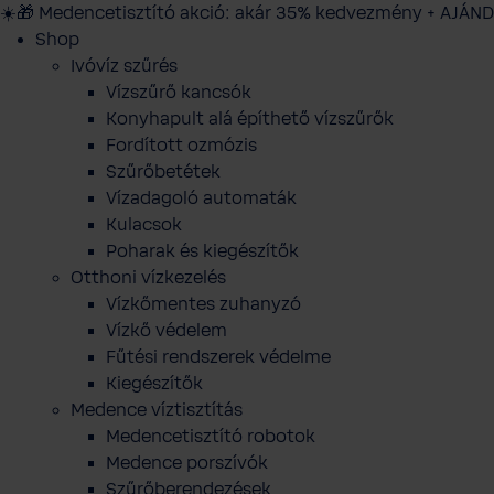
☀️🎁 Medencetisztító akció: akár 35% kedvezmény + AJÁND
Shop
Ivóvíz szűrés
Vízszűrő kancsók
Konyhapult alá építhető vízszűrők
Fordított ozmózis
Szűrőbetétek
Vízadagoló automaták
Kulacsok
Poharak és kiegészítők
Otthoni vízkezelés
Vízkőmentes zuhanyzó
Vízkő védelem
Fűtési rendszerek védelme
Kiegészítők
Medence víztisztítás
Medencetisztító robotok
Medence porszívók
Szűrőberendezések