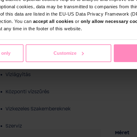
optional cookies, data may be transmitted to companies from thi
s of this data are listed in the EU-US Data Privacy Framework (
tection. You can
accept all cookies
or
only allow necessary co
 any time in the footer of this website.
Shop
 only
Customize
Ivóvíz szűrés
ezelés
Medence víztisztítás
Sport és sza
Vízlágyítás
Központi vízszűrés
Vizkezeles Szakembereknek
Szerviz
Válasszo
Méret