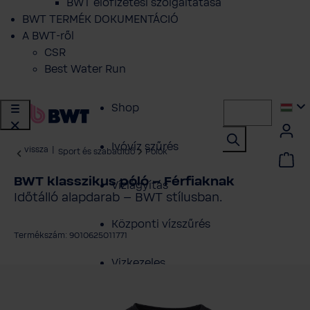
BWT előfizetési szolgáltatása
BWT TERMÉK DOKUMENTÁCIÓ
A BWT-ről
CSR
Best Water Run
Shop
Ivóvíz szűrés
vissza
|
Sport és szabadidő
Pólók
BWT klasszikus póló – Férfiaknak
Vízlágyítás
Időtálló alapdarab – BWT stílusban.
Központi vízszűrés
Termékszám: 9010625011771
Vizkezeles
épgaléria kihagyása
Szakembereknek