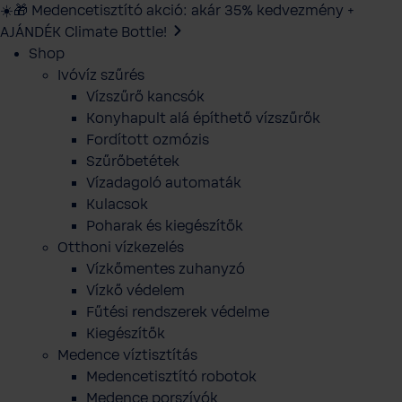
☀️🎁 Medencetisztító akció: akár 35% kedvezmény +
AJÁNDÉK Climate Bottle!
Shop
Ivóvíz szűrés
Vízszűrő kancsók
Konyhapult alá építhető vízszűrők
Fordított ozmózis
Szűrőbetétek
Vízadagoló automaták
Kulacsok
Poharak és kiegészítők
Otthoni vízkezelés
Vízkőmentes zuhanyzó
Vízkő védelem
Fűtési rendszerek védelme
Kiegészítők
Medence víztisztítás
Medencetisztító robotok
Medence porszívók