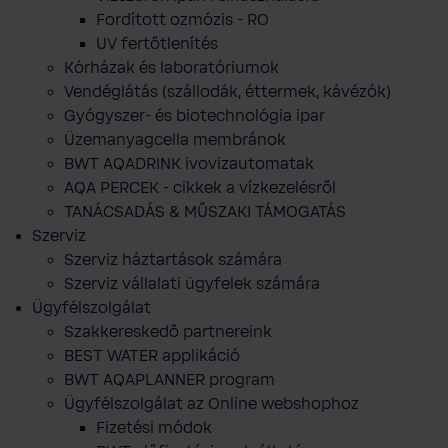
Fordított ozmózis - RO
UV fertőtlenítés
Kórházak és laboratóriumok
Vendéglátás (szállodák, éttermek, kávézók)
Gyógyszer- és biotechnológia ipar
Üzemanyagcella membránok
BWT AQADRINK ivovizautomatak
AQA PERCEK - cikkek a vízkezelésről
TANÁCSADÁS & MŰSZAKI TÁMOGATÁS
Szerviz
Szerviz háztartások számára
Szerviz vállalati ügyfelek számára
Ügyfélszolgálat
Szakkereskedő partnereink
BEST WATER applikáció
BWT AQAPLANNER program
Ügyfélszolgálat az Online webshophoz
Fizetési módok