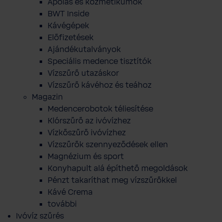
Ápolás és kozmetikumok
BWT Inside
Kávégépek
Előfizetések
Ajándékutalványok
Speciális medence tisztítók
Vízszűrő utazáskor
Vízszűrő kávéhoz és teához
Magazin
Medencerobotok téliesítése
Klórszűrő az ivóvízhez
Vízkőszűrő ivóvízhez
Vízszűrők szennyeződések ellen
Magnézium és sport
Konyhapult alá építhető megoldások
Pénzt takaríthat meg vízszűrőkkel
Kávé Crema
további
Ivóvíz szűrés