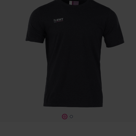
Szerviz
Ügyfélszolgálat
BWT TERMÉK
DOKUMENTÁCIÓ
A BWT-ről