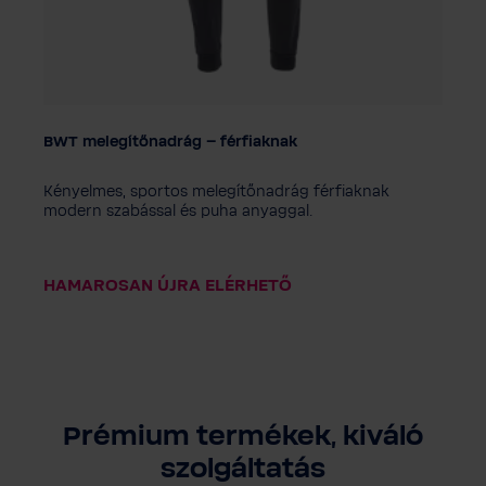
BWT melegítőnadrág – férfiaknak
Férfi méret
M
S
XXL
3XL
Kényelmes, sportos melegítőnadrág férfiaknak
Nem
modern szabással és puha anyaggal.
Férfi
HAMAROSAN ÚJRA ELÉRHETŐ
Prémium termékek, kiváló
szolgáltatás