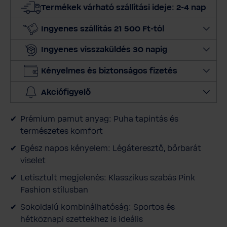
s
Termékek várható szállítási ideje: 2-4 nap
z
m
Ingyenes szállítás 21 500 Ft-tól
e
Ingyenes visszaküldés 30 napig
n
n
Kényelmes és biztonságos fizetés
y
i
Akciófigyelő
s
é
Prémium pamut anyag: Puha tapintás és
g
természetes komfort
e
t
Egész napos kényelem: Légáteresztő, bőrbarát
viselet
Letisztult megjelenés: Klasszikus szabás Pink
Fashion stílusban
Sokoldalú kombinálhatóság: Sportos és
hétköznapi szettekhez is ideális