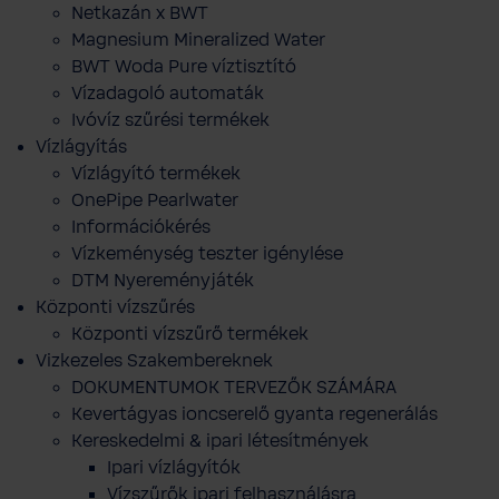
Netkazán x BWT
Magnesium Mineralized Water
BWT Woda Pure víztisztító
Vízadagoló automaták
Ivóvíz szűrési termékek
Vízlágyítás
Vízlágyító termékek
OnePipe Pearlwater
Információkérés
Vízkeménység teszter igénylése
DTM Nyereményjáték
Központi vízszűrés
Központi vízszűrő termékek
Vizkezeles Szakembereknek
DOKUMENTUMOK TERVEZŐK SZÁMÁRA
Kevertágyas ioncserelő gyanta regenerálás
Kereskedelmi & ipari létesítmények
Ipari vízlágyítók
Vízszűrők ipari felhasználásra