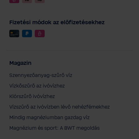
Fizetési módok az előfizetésekhez
Magazin
Szennyezőanyag-szűrő víz
Vízkőszűrő az ivóvízhez
Klórszűrő ivóvízhez
BWT klasszikus póló – Férfiaknak
Vízszűrő az ivóvízben lévő nehézfémekhez
13 427 Ft
Áfás ár, szállítási költség nélkül
Mindig magnéziumban gazdag víz
Kosárba
Magnézium és sport: A BWT megoldás