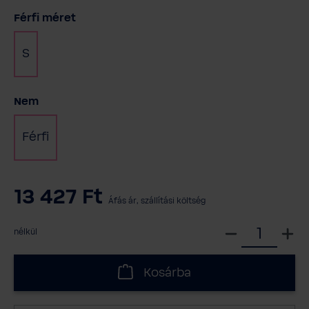
Válasszon
Férfi méret
S
Válasszon
Nem
Férfi
13 427 Ft
Áfás ár, szállítási költség
V
nélkül
á
l
Kosárba
a
s