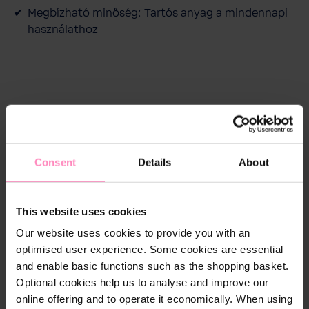
Megbízható minőség: Tartós anyag a mindennapi
használathoz
Leírás
A
BWT klasszikus férfi póló
a mindennapi kényelem
és a letisztult stílus tökéletes találkozása. A kiváló
Consent
Details
About
minőségű pamutból készült póló puha tapintású,
kellemes viseletet biztosít, miközben természetesen
simul a bőrhöz.
This website uses cookies
Our website uses cookies to provide you with an
Az anyag légáteresztő tulajdonságainak
optimised user experience. Some cookies are essential
köszönhetően egész napos komfortérzetet nyújt,
and enable basic functions such as the shopping basket.
legyen szó munkáról, szabadidőről vagy aktív
Optional cookies help us to analyse and improve our
hétköznapokról. A klasszikus szabás és a
online offering and to operate it economically. When using