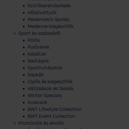
Szűrőberendezések
Hőszivattyúk
Medencevíz ápolás
Medence kiegészítők
Sport és szabadidő
Pólók
Pulóverek
Kabátok
Nadrágok
Sportruházatok
Sapkák
Cipők és kiegészítők
Hátizsákok és táskák
Winter Specials
Kulacsok
BWT Lifestyle Collection
BWT Event Collection
Promóciók és akciók