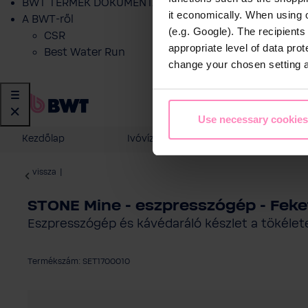
BWT TERMÉK DOKUMENTÁCIÓ
it economically. When using 
A BWT-ről
(e.g. Google). The recipient
CSR
appropriate level of data pro
Best Water Run
change your chosen setting at
Use necessary cookies
Kezdőlap
Ivóvíz szűrés
Otthoni vízk
vissza
|
STONE Mine - eszpresszógép - Feke
Eszpresszógép és kávédaráló készlet a tökéle
Termékszám: SET1700010
Képgaléria kihagyása