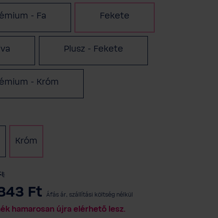
émium - Fa
Fekete
(Ez az opció jelenleg ne
iva
Plusz - Fekete
rémium - Króm
n
e
Króm
(Ez az opció jelenleg nem érhető el.)
(Ez az opció jelenleg nem érhető el.)
Ft
843 Ft
Áfás ár, szállítási költség nélkül
mék hamarosan újra elérhető lesz.