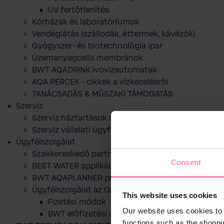
UV fertőtlenítés
Kórházak és laboratóriumok
Vendéglátás (szállodák, éttermek, kávézók)
Gyógyszer- és biotechnológia ipar
Üzemanyagcella membránok
BWT AQADRINK ivovizautomatak
AQA PERCEK - cikkek a vízkezelésről
TANÁCSADÁS & MŰSZAKI TÁMOGATÁS
Szerviz
Szerviz háztartások számára
Szerviz vállalati ügyfelek számára
Ügyfélszolgálat
Szakkereskedő partnereink
Consent
BEST WATER applikáció
BWT AQAPLANNER program
Ügyfélszolgálat az Online webshophoz
This website uses cookies
Fizetési módok
Our website uses cookies to 
BWT előfizetési szolgáltatása
functions such as the shoppi