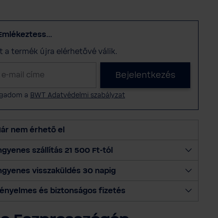
Emlékeztess...
nt a termék újra elérhetővé válik.
Bejelentkezés
ogadom a
BWT Adatvédelmi szabályzat
ár nem érhető el
ngyenes szállítás 21 500 Ft-tól
ngyenes visszaküldés 30 napig
ényelmes és biztonságos fizetés