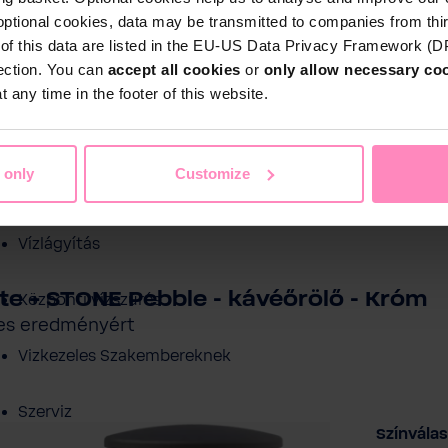
optional cookies, data may be transmitted to companies from thi
s of this data are listed in the EU-US Data Privacy Framework (
tection. You can
accept all cookies
or
only allow necessary co
 any time in the footer of this website.
Shop
 only
Customize
Ivóvíz szűrés
ezelés
Medence víztisztítás
Sport és sza
Vízlágyítás
te + STONE Pebble - kávéőrölő - Króm
Központi vízszűrés
tes eredményért
Vizkezeles Szakembereknek
Szerviz
Válasszo
Színvála