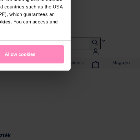
rd countries such as the USA
DPF), which guarantees an
okies
. You can access and
Allow cookies
badidő
Promóciók és akciók
Magazin
n
szték