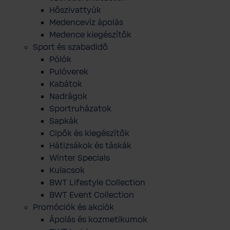
Hőszivattyúk
Medencevíz ápolás
Medence kiegészítők
Sport és szabadidő
Pólók
Pulóverek
Kabátok
Nadrágok
Sportruházatok
Sapkák
Cipők és kiegészítők
Hátizsákok és táskák
Winter Specials
Kulacsok
BWT Lifestyle Collection
BWT Event Collection
Promóciók és akciók
Ápolás és kozmetikumok