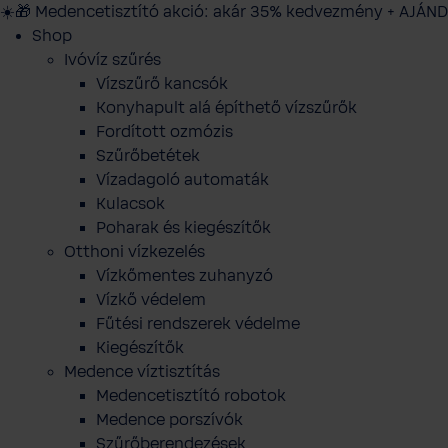
☀️🎁 Medencetisztító akció: akár 35% kedvezmény + AJÁND
Shop
Ivóvíz szűrés
Vízszűrő kancsók
Konyhapult alá építhető vízszűrők
Fordított ozmózis
Szűrőbetétek
Vízadagoló automaták
Kulacsok
Poharak és kiegészítők
Otthoni vízkezelés
Vízkőmentes zuhanyzó
Vízkő védelem
Fűtési rendszerek védelme
Kiegészítők
Medence víztisztítás
Medencetisztító robotok
Medence porszívók
Szűrőberendezések