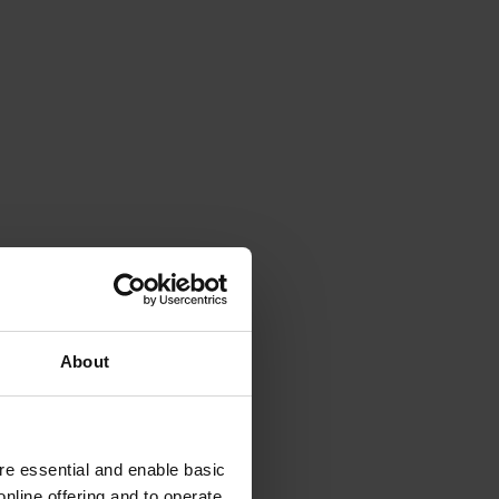
About
e essential and enable basic
nline offering and to operate