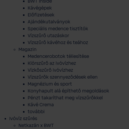
BWT Inside
Kávégépek
Előfizetések
Ajándékutalványok
Speciális medence tisztítók
Vízszűrő utazáskor
Vízszűrő kávéhoz és teához
Magazin
Medencerobotok téliesítése
Klórszűrő az ivóvízhez
Vízkőszűrő ivóvízhez
Vízszűrők szennyeződések ellen
Magnézium és sport
Konyhapult alá építhető megoldások
Pénzt takaríthat meg vízszűrőkkel
Kávé Crema
további
Ivóvíz szűrés
Netkazán x BWT