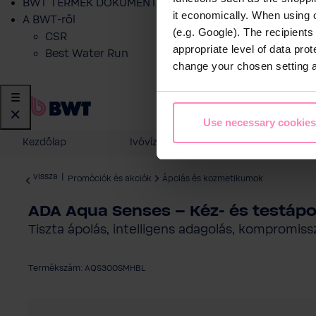
BWT TERMÉK DOKUMENTÁCIÓ
it economically. When using 
A BWT-ről
(e.g. Google). The recipient
CSR
appropriate level of data pro
Best Water Run
change your chosen setting at
Use necessary cookies
Kezdőlap
Ivóvíz szűrés
Otthoni vízk
vissza
|
Promóciók és akciók
Ápolás és kozmetikumok
ADA Aqua Senses – Kéz- és testápo
Tiszta ápolás, intelligens adagolás, kompromis
Termékszám: AQS300SMHBL
Képgaléria kihagyása