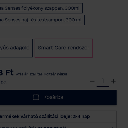
a Senses folyékony szappan, 300ml
a Senses haj- és testsampon, 300 ml
n
tyús adagoló
Smart Care rendszer
8 Ft
Áfás ár, szállítási költség nélkül
V
 pc.
á
l
Kosárba
a
s
s
ermékek várható szállítási ideje: 2-4 nap
z
m