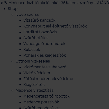
☀️🎁 Medencetisztító akció: akár 35% kedvezmény + AJÁND
Shop
Ivóvíz szűrés
Vízszűrő kancsók
Konyhapult alá építhető vízszűrők
Fordított ozmózis
Szűrőbetétek
Vízadagoló automaták
Kulacsok
Poharak és kiegészítők
Otthoni vízkezelés
Vízkőmentes zuhanyzó
Vízkő védelem
Fűtési rendszerek védelme
Kiegészítők
Medence víztisztítás
Medencetisztító robotok
Medence porszívók
Szűrőberendezések