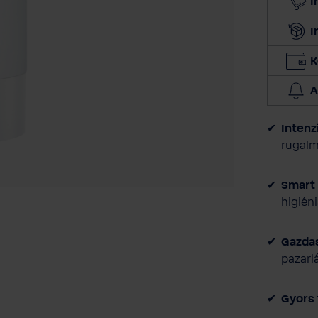
I
I
K
A
Intenz
rugalm
Smart 
higién
Gazdas
pazarl
Gyors 