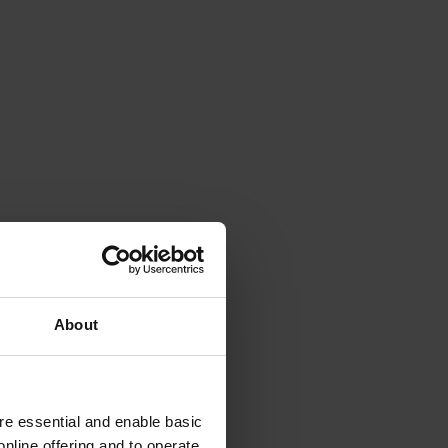
About
e essential and enable basic
nline offering and to operate