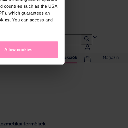
rd countries such as the USA
DPF), which guarantees an
okies
. You can access and
Allow cookies
adidő
Promóciók és akciók
Magazin
kozmetikai termékek