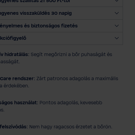
ngyenes szállítás 21 500 Ft-tól
e
ngyenes visszaküldés 30 napig
n
n
ényelmes és biztonságos fizetés
y
i
kciófigyelő
s
é
ív hidratálás:
Segít megőrizni a bőr puhaságát és
g
asságát.
e
t
Care rendszer:
Zárt patronos adagolás a maximális
ia érdekében.
ágos használat:
Pontos adagolás, kevesebb
ás.
felszívódás:
Nem hagy ragacsos érzetet a bőrön.