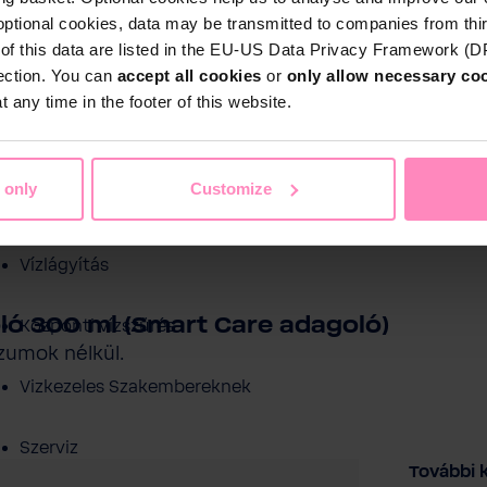
optional cookies, data may be transmitted to companies from thi
s of this data are listed in the EU-US Data Privacy Framework (
tection. You can
accept all cookies
or
only allow necessary co
 any time in the footer of this website.
Shop
 only
Customize
Ivóvíz szűrés
ezelés
Medence víztisztítás
Sport és szab
Vízlágyítás
ló 300 ml (Smart Care adagoló)
Központi vízszűrés
szumok nélkül.
Vizkezeles Szakembereknek
Szerviz
További 