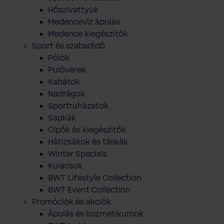
Hőszivattyúk
Medencevíz ápolás
Medence kiegészítők
Sport és szabadidő
Pólók
Pulóverek
Kabátok
Nadrágok
Sportruházatok
Sapkák
Cipők és kiegészítők
Hátizsákok és táskák
Winter Specials
Kulacsok
BWT Lifestyle Collection
BWT Event Collection
Promóciók és akciók
Ápolás és kozmetikumok