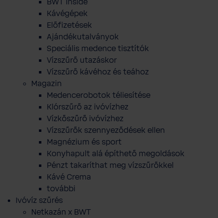
BWT Inside
Kávégépek
Előfizetések
Ajándékutalványok
Speciális medence tisztítók
Vízszűrő utazáskor
Vízszűrő kávéhoz és teához
Magazin
Medencerobotok téliesítése
Klórszűrő az ivóvízhez
Vízkőszűrő ivóvízhez
Vízszűrők szennyeződések ellen
Magnézium és sport
Konyhapult alá építhető megoldások
Pénzt takaríthat meg vízszűrőkkel
Kávé Crema
további
Ivóvíz szűrés
Netkazán x BWT