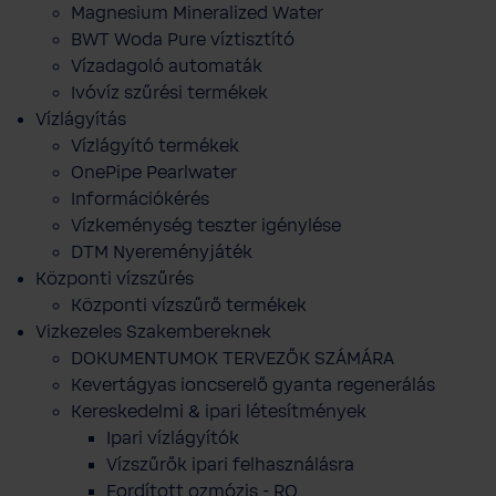
Magnesium Mineralized Water
BWT Woda Pure víztisztító
Vízadagoló automaták
Ivóvíz szűrési termékek
Vízlágyítás
Vízlágyító termékek
OnePipe Pearlwater
Információkérés
Vízkeménység teszter igénylése
DTM Nyereményjáték
Központi vízszűrés
Központi vízszűrő termékek
Vizkezeles Szakembereknek
DOKUMENTUMOK TERVEZŐK SZÁMÁRA
Kevertágyas ioncserelő gyanta regenerálás
Kereskedelmi & ipari létesítmények
Ipari vízlágyítók
Vízszűrők ipari felhasználásra
Fordított ozmózis - RO