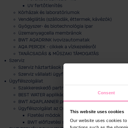
UV fertőtlenítés
Kórházak és laboratóriumok
Vendéglátás (szállodák, éttermek, kávézók)
Gyógyszer- és biotechnológia ipar
Üzemanyagcella membránok
BWT AQADRINK ivovizautomatak
AQA PERCEK - cikkek a vízkezelésről
TANÁCSADÁS & MŰSZAKI TÁMOGATÁS
Szerviz
Szerviz háztartások számára
Szerviz vállalati ügyfelek számára
Ügyfélszolgálat
Szakkereskedő partnereink
Consent
BEST WATER applikáció
BWT AQAPLANNER program
Ügyfélszolgálat az Online webshophoz
This website uses cookies
Fizetési módok
Our website uses cookies to 
BWT előfizetési szolgáltatása
functions such as the shoppi