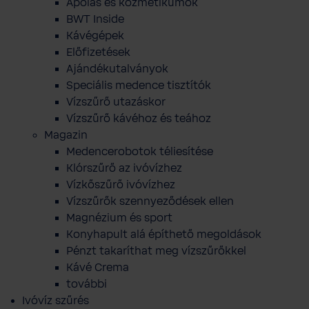
Ápolás és kozmetikumok
BWT Inside
Kávégépek
Előfizetések
Ajándékutalványok
Speciális medence tisztítók
Vízszűrő utazáskor
Vízszűrő kávéhoz és teához
Magazin
Medencerobotok téliesítése
Klórszűrő az ivóvízhez
Vízkőszűrő ivóvízhez
Vízszűrők szennyeződések ellen
Magnézium és sport
Konyhapult alá építhető megoldások
Pénzt takaríthat meg vízszűrőkkel
Kávé Crema
további
Ivóvíz szűrés