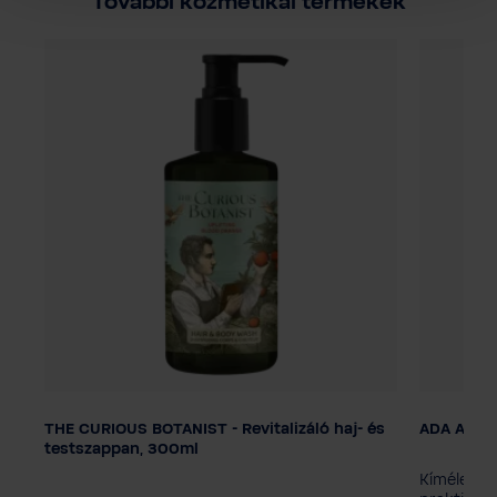
További kozmetikai termékek
THE CURIOUS BOTANIST - Revitalizáló haj- és
ADA Aqua 
Adagolás
testszappan, 300ml
Smart Care rendszer
áló
Kíméletese