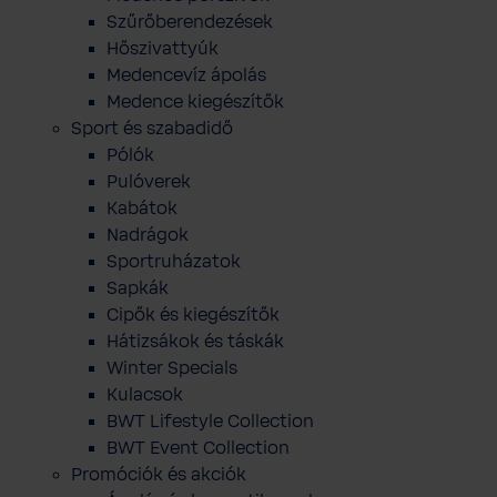
Szűrőberendezések
Hőszivattyúk
Medencevíz ápolás
Medence kiegészítők
Sport és szabadidő
Pólók
Pulóverek
Kabátok
Nadrágok
Sportruházatok
Sapkák
Cipők és kiegészítők
Hátizsákok és táskák
Winter Specials
Kulacsok
BWT Lifestyle Collection
BWT Event Collection
Promóciók és akciók