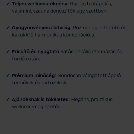
Teljes wellness-élmény:
Haj- és testápolás,
g
valamint szaunakiegészítők egy szettben.
e
t
Gyógynövényes illatvilág:
Rozmaring, citromfű és
kakukkfű harmonikus kombinációja.
Frissítő és nyugtató hatás:
Ideális szaunázás és
fürdés után.
Prémium minőség:
Gondosan válogatott ápoló
termékek és tartozékok.
Ajándéknak is tökéletes:
Elegáns, praktikus
wellness-meglepetés.