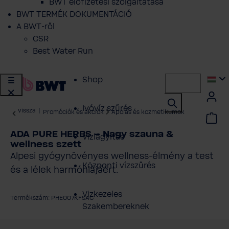
BWT előfizetési szolgáltatása
BWT TERMÉK DOKUMENTÁCIÓ
A BWT-ről
CSR
Best Water Run
Shop
Ivóvíz szűrés
vissza
|
Promóciók és akciók
Ápolás és kozmetikumok
ADA PURE HERBS – Nagy szauna &
Vízlágyítás
wellness szett
Alpesi gyógynövényes wellness-élmény a test
Központi vízszűrés
és a lélek harmóniájáért.
Vizkezeles
Termékszám: PHE007KFSAC
Szakembereknek
épgaléria kihagyása