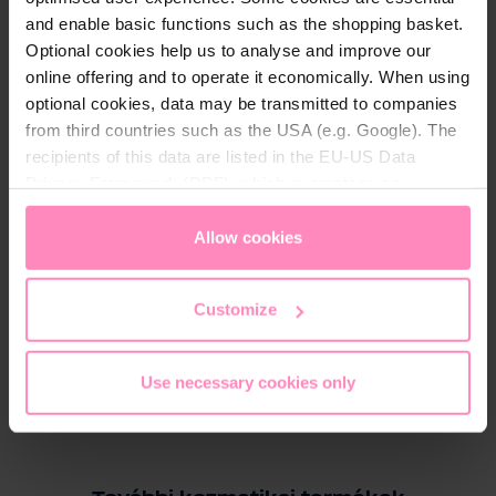
a citromfű segíti az ellazulást és a belső
and enable basic functions such as the shopping basket.
harmóniát,
Optional cookies help us to analyse and improve our
online offering and to operate it economically. When using
a kakukkfű kiegyensúlyozó tulajdonságai pedig
optional cookies, data may be transmitted to companies
hozzájárulnak a teljes jó közérzethez.
from third countries such as the USA (e.g. Google). The
recipients of this data are listed in the EU-US Data
Privacy Framework (DPF), which guarantees an
A szett ideális választás
wellness- és
appropriate level of data protection. You can
accept all
szaunarajongók számára
, legyen szó otthoni
cookies
or
only allow necessary cookies
. You can
Allow cookies
pihenésről, spa-látogatásról vagy igényes ajándékról.
access and change your chosen setting at any time in
A természet ihlette illatok és a gondosan
the footer of this website.
megválasztott kiegészítők valódi spa-hangulatot
Customize
teremtenek.
Use necessary cookies only