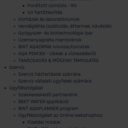
Fordított ozmózis - RO
UV fertőtlenítés
Kórházak és laboratóriumok
Vendéglátás (szállodák, éttermek, kávézók)
Gyógyszer- és biotechnológia ipar
Üzemanyagcella membránok
BWT AQADRINK ivovizautomatak
AQA PERCEK - cikkek a vízkezelésről
TANÁCSADÁS & MŰSZAKI TÁMOGATÁS
Szerviz
Szerviz háztartások számára
Szerviz vállalati ügyfelek számára
Ügyfélszolgálat
Szakkereskedő partnereink
BEST WATER applikáció
BWT AQAPLANNER program
Ügyfélszolgálat az Online webshophoz
Fizetési módok