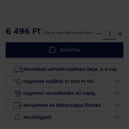
6 496 Ft
V
Áfás ár, szállítási költség nélkül
á
l
Kosárba
a
s
s
Termékek várható szállítási ideje: 2-4 nap
z
m
Ingyenes szállítás 21 500 Ft-tól
e
Ingyenes visszaküldés 30 napig
n
n
Kényelmes és biztonságos fizetés
y
i
Akciófigyelő
s
é