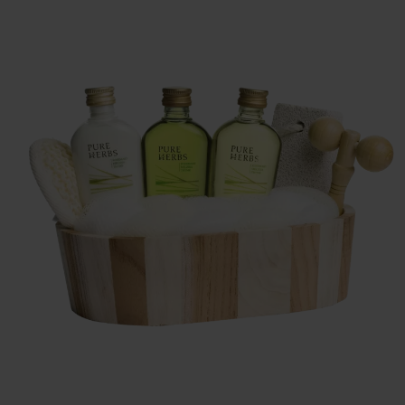
Szerviz
Ügyfélszolgálat
BWT TERMÉK
DOKUMENTÁCIÓ
A BWT-ről