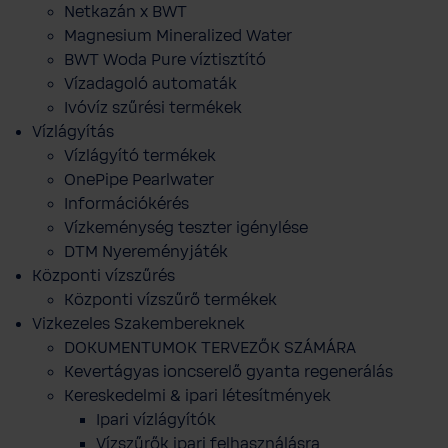
Netkazán x BWT
Magnesium Mineralized Water
BWT Woda Pure víztisztító
Vízadagoló automaták
Ivóvíz szűrési termékek
Vízlágyítás
Vízlágyító termékek
OnePipe Pearlwater
Információkérés
Vízkeménység teszter igénylése
DTM Nyereményjáték
Központi vízszűrés
Központi vízszűrő termékek
Vizkezeles Szakembereknek
DOKUMENTUMOK TERVEZŐK SZÁMÁRA
Kevertágyas ioncserelő gyanta regenerálás
Kereskedelmi & ipari létesítmények
Ipari vízlágyítók
Vízszűrők ipari felhasználásra