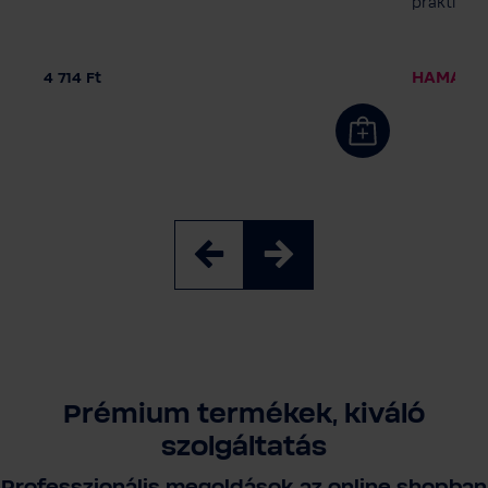
Szivattyús adagoló
praktikus 
HAMAROS
4 714 Ft
Prémium termékek, kiváló
szolgáltatás