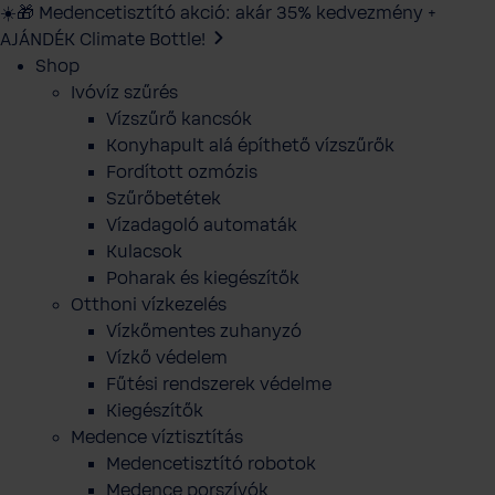
☀️🎁 Medencetisztító akció: akár 35% kedvezmény +
AJÁNDÉK Climate Bottle!
Shop
Ivóvíz szűrés
Vízszűrő kancsók
Konyhapult alá építhető vízszűrők
Fordított ozmózis
Szűrőbetétek
Vízadagoló automaták
Kulacsok
Poharak és kiegészítők
Otthoni vízkezelés
Vízkőmentes zuhanyzó
Vízkő védelem
Fűtési rendszerek védelme
Kiegészítők
Medence víztisztítás
Medencetisztító robotok
Medence porszívók