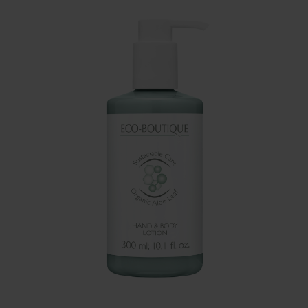
Szerviz
Ügyfélszolgálat
BWT TERMÉK
DOKUMENTÁCIÓ
A BWT-ről