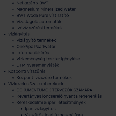
Netkazán x BWT
Magnesium Mineralized Water
BWT Woda Pure víztisztító
Vízadagoló automaták
Ivóvíz szűrési termékek
Vízlágyítás
Vízlágyító termékek
OnePipe Pearlwater
Információkérés
Vízkeménység teszter igénylése
DTM Nyereményjáték
Központi vízszűrés
Központi vízszűrő termékek
Vizkezeles Szakembereknek
DOKUMENTUMOK TERVEZŐK SZÁMÁRA
Kevertágyas ioncserelő gyanta regenerálás
Kereskedelmi & ipari létesítmények
Ipari vízlágyítók
Vízszűrők ipari felhasználásra