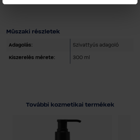
használatra.
Műszaki részletek
Adagolás:
Szivattyús adagoló
Kiszerelés mérete:
300 ml
További kozmetikai termékek