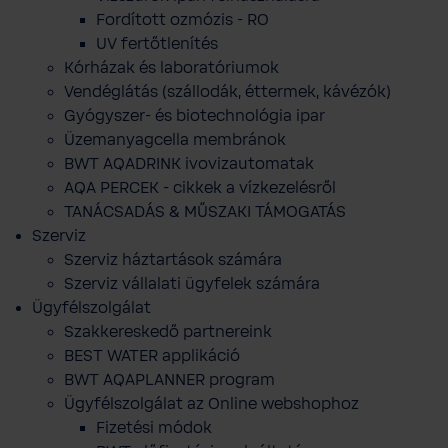
Fordított ozmózis - RO
UV fertőtlenítés
Kórházak és laboratóriumok
Vendéglátás (szállodák, éttermek, kávézók)
Gyógyszer- és biotechnológia ipar
Üzemanyagcella membránok
BWT AQADRINK ivovizautomatak
AQA PERCEK - cikkek a vízkezelésről
TANÁCSADÁS & MŰSZAKI TÁMOGATÁS
Szerviz
Szerviz háztartások számára
Szerviz vállalati ügyfelek számára
Ügyfélszolgálat
Szakkereskedő partnereink
BEST WATER applikáció
BWT AQAPLANNER program
Ügyfélszolgálat az Online webshophoz
Fizetési módok