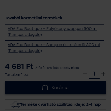
További kozmetikai termékek
ADA Eco Boutique – Folyékony szappan 300 ml
(Pumpás adagoló)
ADA Eco Boutique – Sampon és tusfürdő 300 ml
(Pumpás adagoló)
4 681 Ft
Áfás ár, szállítási költség nélkül
V
Tartalom
1 pc.
á
l
Kosárba
a
s
s
Termékek várható szállítási ideje: 2-4 nap
z