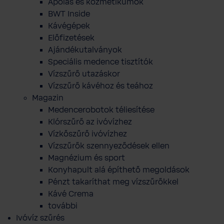
Ápolás és kozmetikumok
BWT Inside
Kávégépek
Előfizetések
Ajándékutalványok
Speciális medence tisztítók
Vízszűrő utazáskor
Vízszűrő kávéhoz és teához
Magazin
Medencerobotok téliesítése
Klórszűrő az ivóvízhez
Vízkőszűrő ivóvízhez
Vízszűrők szennyeződések ellen
Magnézium és sport
Konyhapult alá építhető megoldások
Pénzt takaríthat meg vízszűrőkkel
Kávé Crema
további
Ivóvíz szűrés