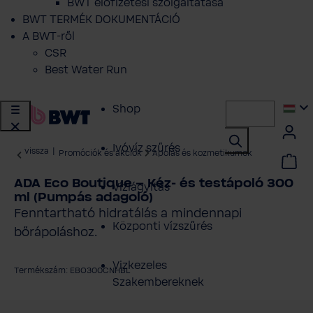
BWT előfizetési szolgáltatása
BWT TERMÉK DOKUMENTÁCIÓ
A BWT-ről
CSR
Best Water Run
Shop
Ivóvíz szűrés
vissza
|
Promóciók és akciók
Ápolás és kozmetikumok
ADA Eco Boutique – Kéz- és testápoló 300
Vízlágyítás
ml (Pumpás adagoló)
Fenntartható hidratálás a mindennapi
Központi vízszűrés
bőrápoláshoz.
Vizkezeles
Termékszám: EBO300CNHBL
Szakembereknek
épgaléria kihagyása