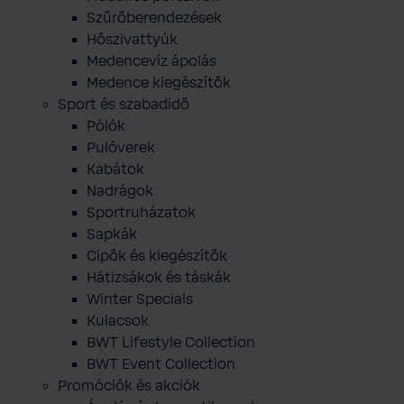
Szűrőberendezések
Hőszivattyúk
Medencevíz ápolás
Medence kiegészítők
Sport és szabadidő
Pólók
Pulóverek
Kabátok
Nadrágok
Sportruházatok
Sapkák
Cipők és kiegészítők
Hátizsákok és táskák
Winter Specials
Kulacsok
BWT Lifestyle Collection
BWT Event Collection
Promóciók és akciók