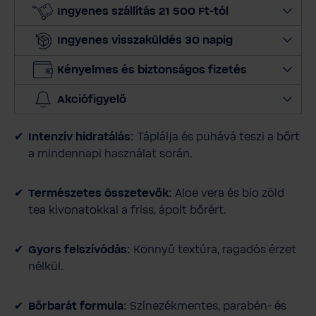
m
Ingyenes szállítás 21 500 Ft-tól
e
Ingyenes visszaküldés 30 napig
n
n
Kényelmes és biztonságos fizetés
y
i
Akciófigyelő
s
é
Intenzív hidratálás:
Táplálja és puhává teszi a bőrt
g
a mindennapi használat során.
e
t
Természetes összetevők:
Aloe vera és bio zöld
tea kivonatokkal a friss, ápolt bőrért.
Gyors felszívódás:
Könnyű textúra, ragadós érzet
nélkül.
Bőrbarát formula:
Színezékmentes, parabén- és