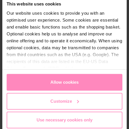
természetes rugalmasságát és puhaságát. A krém
This website uses cookies
gyorsan felszívódik, nem hagy ragadós érzetet, így
Our website uses cookies to provide you with an
tökéletes mindennapos használatra, akár kézre, akár
optimised user experience. Some cookies are essential
testre.
and enable basic functions such as the shopping basket.
Optional cookies help us to analyse and improve our
Az
Eco Boutique
termékcsalád a fenntartható
online offering and to operate it economically. When using
bőrápolás iránti elköteleződés jegyében született: a
optional cookies, data may be transmitted to companies
fejlett formulázási technológiát újrahasznosított
from third countries such as the USA (e.g. Google). The
csomagolóanyagokkal ötvözi, harmonikusan
recipients of this data are listed in the EU-US Data
egyesítve az élettudomány és a természet nyújtotta
Privacy Framework (DPF), which guarantees an
lehetőségeket.
appropriate level of data protection. You can
accept all
cookies
or
only allow necessary cookies
. You can
Allow cookies
access and change your chosen setting at any time in
A
természetes aloe vera levélkivonat
és a
bio zöld
the footer of this website.
tea kivonat
nyugtató és frissítő hatásukkal
Customize
támogatják a bőr komfortérzetét, miközben
segítenek megvédeni a bőrt a kiszáradástól. A finom,
friss illat kellemes ápolási élményt nyújt, a letisztult
Use necessary cookies only
formula pedig ideálissá teszi a terméket rendszeres