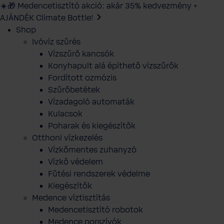
☀️🎁 Medencetisztító akció: akár 35% kedvezmény +
AJÁNDÉK Climate Bottle!
Shop
Ivóvíz szűrés
Vízszűrő kancsók
Konyhapult alá építhető vízszűrők
Fordított ozmózis
Szűrőbetétek
Vízadagoló automaták
Kulacsok
Poharak és kiegészítők
Otthoni vízkezelés
Vízkőmentes zuhanyzó
Vízkő védelem
Fűtési rendszerek védelme
Kiegészítők
Medence víztisztítás
Medencetisztító robotok
Medence porszívók