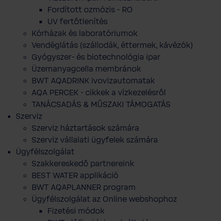
Fordított ozmózis - RO
UV fertőtlenítés
Kórházak és laboratóriumok
Vendéglátás (szállodák, éttermek, kávézók)
Gyógyszer- és biotechnológia ipar
Üzemanyagcella membránok
BWT AQADRINK ivovizautomatak
AQA PERCEK - cikkek a vízkezelésről
TANÁCSADÁS & MŰSZAKI TÁMOGATÁS
Szerviz
Szerviz háztartások számára
Szerviz vállalati ügyfelek számára
Ügyfélszolgálat
Szakkereskedő partnereink
BEST WATER applikáció
BWT AQAPLANNER program
Ügyfélszolgálat az Online webshophoz
Fizetési módok