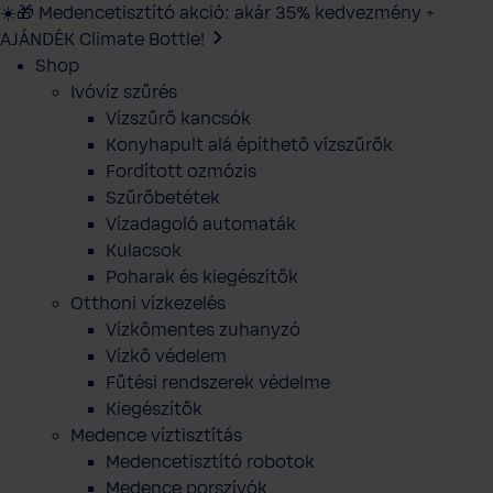
☀️🎁 Medencetisztító akció: akár 35% kedvezmény +
AJÁNDÉK Climate Bottle!
Shop
Ivóvíz szűrés
Vízszűrő kancsók
Konyhapult alá építhető vízszűrők
Fordított ozmózis
Szűrőbetétek
Vízadagoló automaták
Kulacsok
Poharak és kiegészítők
Otthoni vízkezelés
Vízkőmentes zuhanyzó
Vízkő védelem
Fűtési rendszerek védelme
Kiegészítők
Medence víztisztítás
Medencetisztító robotok
Medence porszívók