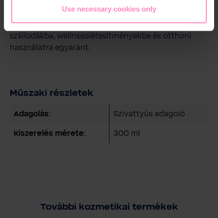
használatot tesz lehetővé, miközben az alumínium
Use necessary cookies only
záródás beépített pecséttel biztosítja a termék
minőségének megőrzését. Ideális választás
szállodákba, wellnesslétesítményekbe és otthoni
használatra egyaránt.
Műszaki részletek
Adagolás:
Szivattyús adagoló
Kiszerelés mérete:
300 ml
További kozmetikai termékek