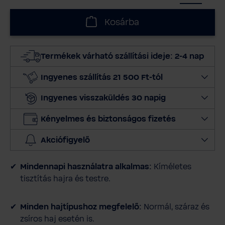
á
l
Kosárba
a
s
s
Termékek várható szállítási ideje: 2-4 nap
z
m
Ingyenes szállítás 21 500 Ft-tól
e
Ingyenes visszaküldés 30 napig
n
n
Kényelmes és biztonságos fizetés
y
i
Akciófigyelő
s
é
Mindennapi használatra alkalmas:
Kíméletes
g
tisztítás hajra és testre.
e
t
Minden hajtípushoz megfelelő:
Normál, száraz és
zsíros haj esetén is.