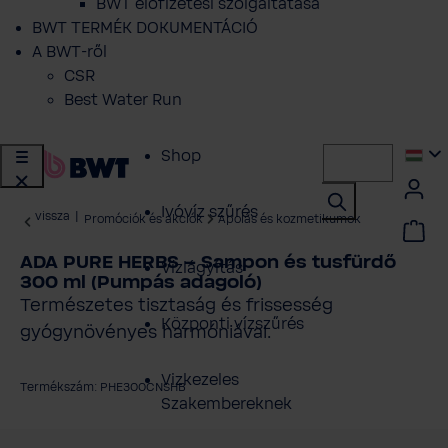
BWT előfizetési szolgáltatása
BWT TERMÉK DOKUMENTÁCIÓ
A BWT-ről
CSR
Best Water Run
Shop
Ivóvíz szűrés
vissza
|
Promóciók és akciók
Ápolás és kozmetikumok
ADA PURE HERBS – Sampon és tusfürdő
Vízlágyítás
300 ml (Pumpás adagoló)
Természetes tisztaság és frissesség
Központi vízszűrés
gyógynövényes harmóniával.
Vizkezeles
Termékszám: PHE300CNSHB
Szakembereknek
épgaléria kihagyása