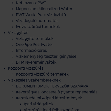
Netkazán x BWT
Magnesium Mineralized Water
BWT Woda Pure víztisztító
Vízadagoló automaták
Ivóvíz szűrési termékek
Vízlágyítás
Vízlágyító termékek
OnePipe Pearlwater
Információkérés
Vízkeménység teszter igénylése
DTM Nyereményjáték
Központi vízszűrés
Központi vízszűrő termékek
Vizkezeles Szakembereknek
DOKUMENTUMOK TERVEZŐK SZÁMÁRA
Kevertágyas ioncserelő gyanta regenerálás
Kereskedelmi & ipari létesítmények
Ipari vízlágyítók
Vízszűrők ipari felhasználásra