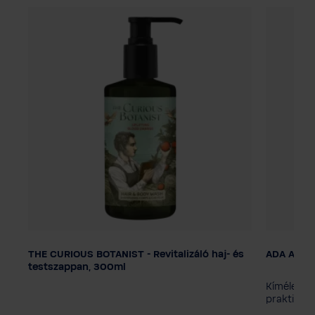
THE CURIOUS BOTANIST - Revitalizáló haj- és
ADA Aqua 
Adagolás
testszappan, 300ml
Smart Care rendszer
áló
Kíméletese
Szivattyús adagoló
praktikus 