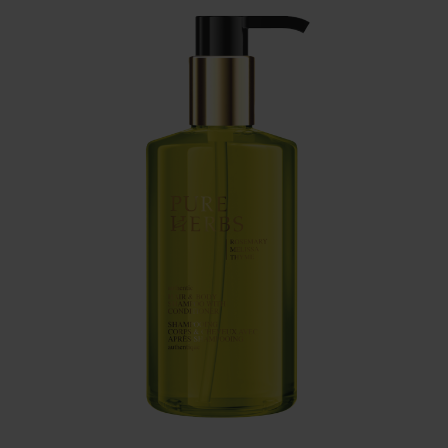
Szerviz
Ügyfélszolgálat
BWT TERMÉK
DOKUMENTÁCIÓ
A BWT-ről