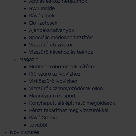
Ápolás és kozmetikumok
BWT Inside
Kávégépek
Előfizetések
Ajándékutalványok
Speciális medence tisztítók
Vízszűrő utazáskor
Vízszűrő kávéhoz és teához
Magazin
Medencerobotok téliesítése
Klórszűrő az ivóvízhez
Vízkőszűrő ivóvízhez
Vízszűrők szennyeződések ellen
Magnézium és sport
Konyhapult alá építhető megoldások
Pénzt takaríthat meg vízszűrőkkel
Kávé Crema
további
Ivóvíz szűrés