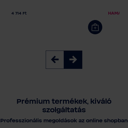
HAMAROS
4 714 Ft
Prémium termékek, kiváló
szolgáltatás
Professzionális megoldások az online shopban