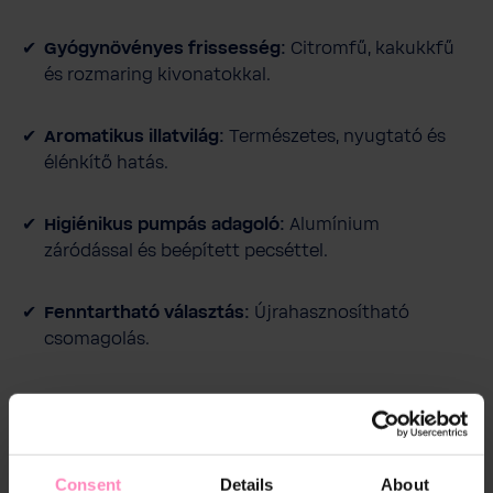
Gyógynövényes frissesség:
Citromfű, kakukkfű
és rozmaring kivonatokkal.
Aromatikus illatvilág:
Természetes, nyugtató és
élénkítő hatás.
Higiénikus pumpás adagoló:
Alumínium
záródással és beépített pecséttel.
Fenntartható választás:
Újrahasznosítható
csomagolás.
Leírás
Consent
Details
About