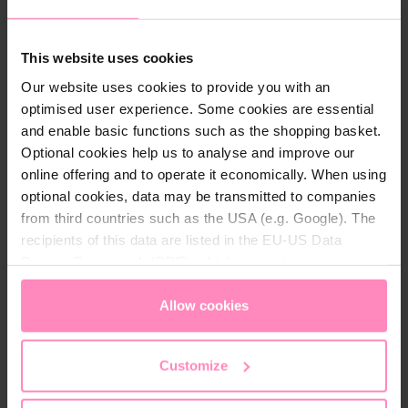
Az
ADA PURE HERBS haj- és testsampon
gyengéd,
mégis hatékony tisztítást biztosít a haj és a bőr
This website uses cookies
számára a mindennapi ápolás során. Kíméletes
Our website uses cookies to provide you with an
formulája alkalmas
normál, száraz és zsíros hajra
optimised user experience. Some cookies are essential
egyaránt, miközben segít megőrizni a haj és a bőr
and enable basic functions such as the shopping basket.
természetes egyensúlyát.
Optional cookies help us to analyse and improve our
online offering and to operate it economically. When using
A harmonizáló összetétel természetes,
optional cookies, data may be transmitted to companies
gyógynövényes élményt nyújt: a
citromfű, kakukkfű
from third countries such as the USA (e.g. Google). The
és rozmaring kivonatai
frissítő, aromatikus
recipients of this data are listed in the EU-US Data
illatvilágot teremtenek, amely ellazítja az érzékeket
Privacy Framework (DPF), which guarantees an
és valódi kikapcsolódást kínál. A PURE HERBS
appropriate level of data protection. You can
accept all
kollekció a természet erejét hozza el a fürdőszobába,
cookies
or
only allow necessary cookies
. You can
Allow cookies
és egy kényeztető, nyugalmat árasztó ápolási rituálé
access and change your chosen setting at any time in
részévé válik.
the footer of this website.
Customize
A
pumpás adagoló
praktikus és higiénikus