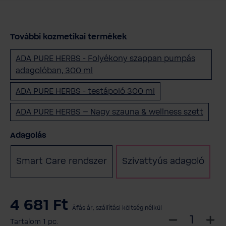
További kozmetikai termékek
ADA PURE HERBS - Folyékony szappan pumpás
adagolóban, 300 ml
ADA PURE HERBS - testápoló 300 ml
ADA PURE HERBS – Nagy szauna & wellness szett
Válasszon
Adagolás
Smart Care rendszer
Szivattyús adagoló
4 681 Ft
Áfás ár, szállítási költség nélkül
V
Tartalom
1 pc.