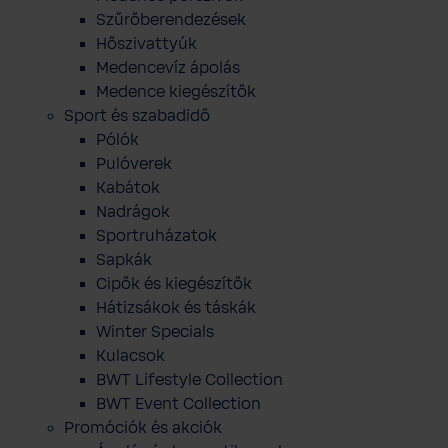
Szűrőberendezések
Hőszivattyúk
Medencevíz ápolás
Medence kiegészítők
Sport és szabadidő
Pólók
Pulóverek
Kabátok
Nadrágok
Sportruházatok
Sapkák
Cipők és kiegészítők
Hátizsákok és táskák
Winter Specials
Kulacsok
BWT Lifestyle Collection
BWT Event Collection
Promóciók és akciók