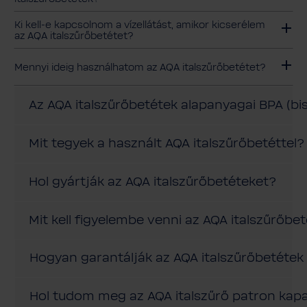
Ki kell-e kapcsolnom a vízellátást, amikor kicserélem
az AQA italszűrőbetétet?
Mennyi ideig használhatom az AQA italszűrőbetétet?
Az AQA italszűrőbetétek alapanyagai BPA (b
Mit tegyek a használt AQA italszűrőbetéttel?
Hol gyártják az AQA italszűrőbetéteket?
Mit kell figyelembe venni az AQA italszűrőbe
Hogyan garantálják az AQA italszűrőbetéte
Hol tudom meg az AQA italszűrő patron kapa