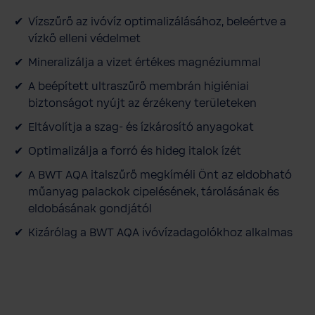
é
Vízszűrő az ivóvíz optimalizálásához, beleértve a
g
vízkő elleni védelmet
e
t
Mineralizálja a vizet értékes magnéziummal
A beépített ultraszűrő membrán higiéniai
biztonságot nyújt az érzékeny területeken
Eltávolítja a szag- és ízkárosító anyagokat
Optimalizálja a forró és hideg italok ízét
A BWT AQA italszűrő megkíméli Önt az eldobható
műanyag palackok cipelésének, tárolásának és
eldobásának gondjától
Kizárólag a BWT AQA ivóvízadagolókhoz alkalmas