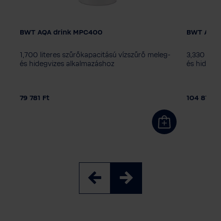
BWT AQA drink MPC400
BWT AQA 
AQA ital
AQA ital
MPC400
MPC500
MPC40
1,700 literes szűrőkapacitású vízszűrő meleg-
3,330 lite
és hidegvizes alkalmazáshoz
és hidegv
79 781 Ft
104 812 Ft