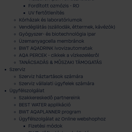
Fordított ozmózis - RO
UV fertőtlenítés
Kórházak és laboratóriumok
Vendéglátás (szállodák, éttermek, kávézók)
Gyógyszer- és biotechnológia ipar
Üzemanyagcella membránok
BWT AQADRINK ivovizautomatak
AQA PERCEK - cikkek a vízkezelésről
TANÁCSADÁS & MŰSZAKI TÁMOGATÁS
Szerviz
Szerviz háztartások számára
Szerviz vállalati ügyfelek számára
Ügyfélszolgálat
Szakkereskedő partnereink
BEST WATER applikáció
BWT AQAPLANNER program
Ügyfélszolgálat az Online webshophoz
Fizetési módok