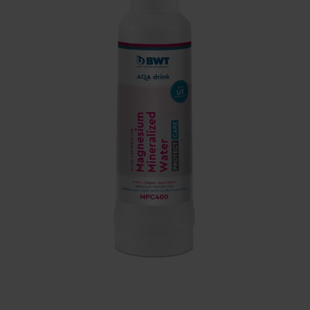
Szerviz
Ügyfélszolgálat
BWT TERMÉK
DOKUMENTÁCIÓ
A BWT-ről