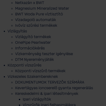
Netkazán x BWT
Magnesium Mineralized Water
BWT Woda Pure víztisztító
Vízadagoló automaták
Ivóvíz szűrési termékek
Vízlágyítás
Vízlágyító termékek
OnePipe Pearlwater
Információkérés
Vízkeménység teszter igénylése
DTM Nyereményjáték
Központi vízszűrés
Központi vízszűrő termékek
Vizkezeles Szakembereknek
DOKUMENTUMOK TERVEZŐK SZÁMÁRA
Kevertágyas ioncserelő gyanta regenerálás
Kereskedelmi & ipari létesítmények
Ipari vízlágyítók
Vízszűrők ipari felhasználásra