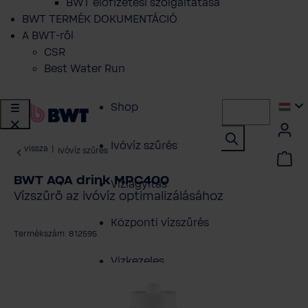
BWT előfizetési szolgáltatása
BWT TERMÉK DOKUMENTÁCIÓ
A BWT-ről
CSR
Best Water Run
Shop
Ivóvíz szűrés
vissza
|
Ivóvíz szűrés
BWT AQA drink MPC400
Vízlágyítás
Vízszűrő az ivóvíz optimalizálásához
Központi vízszűrés
Termékszám: 812595
Vizkezeles
épgaléria kihagyása
Szakembereknek