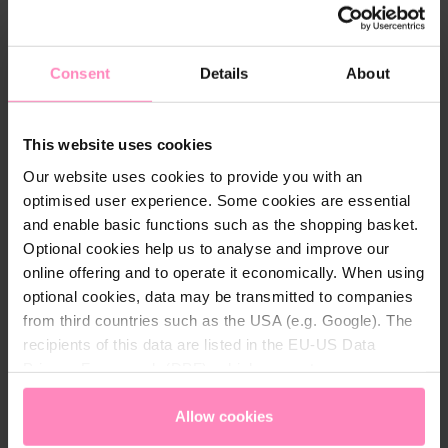
Download
magnesium-aqa-drink-kartuschen-product-
Consent
Details
About
information.pdf
Download
This website uses cookies
Our website uses cookies to provide you with an
optimised user experience. Some cookies are essential
and enable basic functions such as the shopping basket.
Műszaki részletek
Optional cookies help us to analyse and improve our
Klórcsökkentés:
Igen
online offering and to operate it economically. When using
optional cookies, data may be transmitted to companies
Magasság
500 mm
from third countries such as the USA (e.g. Google). The
(szűrőfejjel):
recipients of this data are listed in the EU-US Data
Privacy Framework (DPF), which guarantees an
Magnézium
≤ 35 mg/l
appropriate level of data protection. You can
accept all
felszabadulás:
cookies
or
only allow necessary cookies
. You can
Allow cookies
Magnéziummal
Igen
access and change your chosen setting at any time in