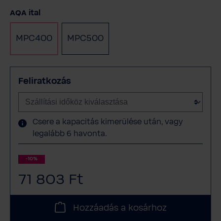
Válasszon
AQA ital
MPC400
MPC500
Feliratkozás
Csere a kapacitás kimerülése után, vagy
legalább 6 havonta.
-10%
71 803 Ft
Hozzáadás a kosárhoz