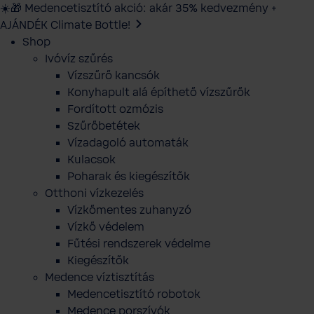
☀️🎁 Medencetisztító akció: akár 35% kedvezmény +
AJÁNDÉK Climate Bottle!
Shop
Ivóvíz szűrés
Vízszűrő kancsók
Konyhapult alá építhető vízszűrők
Fordított ozmózis
Szűrőbetétek
Vízadagoló automaták
Kulacsok
Poharak és kiegészítők
Otthoni vízkezelés
Vízkőmentes zuhanyzó
Vízkő védelem
Fűtési rendszerek védelme
Kiegészítők
Medence víztisztítás
Medencetisztító robotok
Medence porszívók