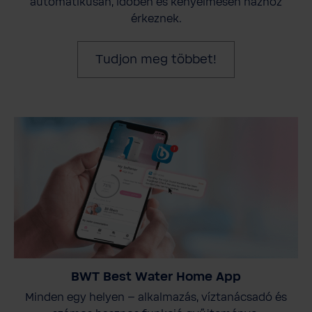
automatikusan, időben és kényelmesen házhoz
érkeznek.
Tudjon meg többet!
BWT Best Water Home App
Minden egy helyen – alkalmazás, víztanácsadó és