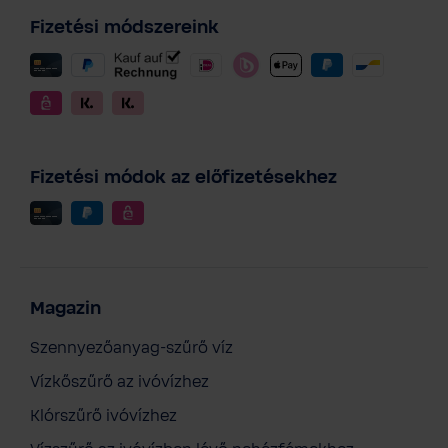
Fizetési módszereink
Fizetési módok az előfizetésekhez
Magazin
Szennyezőanyag-szűrő víz
Vízkőszűrő az ivóvízhez
Klórszűrő ivóvízhez
BWT AQA drink MPC400