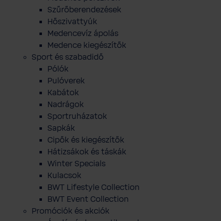
Szűrőberendezések
Hőszivattyúk
Medencevíz ápolás
Medence kiegészítők
Sport és szabadidő
Pólók
Pulóverek
Kabátok
Nadrágok
Sportruházatok
Sapkák
Cipők és kiegészítők
Hátizsákok és táskák
Winter Specials
Kulacsok
BWT Lifestyle Collection
BWT Event Collection
Promóciók és akciók