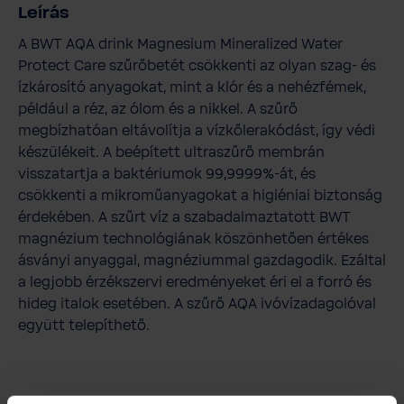
Leírás
A BWT AQA drink Magnesium Mineralized Water
Protect Care szűrőbetét csökkenti az olyan szag- és
ízkárosító anyagokat, mint a klór és a nehézfémek,
például a réz, az ólom és a nikkel. A szűrő
megbízhatóan eltávolítja a vízkőlerakódást, így védi
készülékeit. A beépített ultraszűrő membrán
visszatartja a baktériumok 99,9999%-át, és
csökkenti a mikroműanyagokat a higiéniai biztonság
érdekében. A szűrt víz a szabadalmaztatott BWT
magnézium technológiának köszönhetően értékes
ásványi anyaggal, magnéziummal gazdagodik. Ezáltal
a legjobb érzékszervi eredményeket éri el a forró és
hideg italok esetében. A szűrő AQA ivóvízadagolóval
együtt telepíthető.