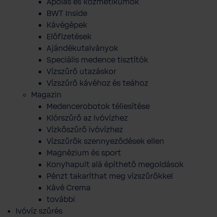
Ápolás és kozmetikumok
BWT Inside
Kávégépek
Előfizetések
Ajándékutalványok
Speciális medence tisztítók
Vízszűrő utazáskor
Vízszűrő kávéhoz és teához
Magazin
Medencerobotok téliesítése
Klórszűrő az ivóvízhez
Vízkőszűrő ivóvízhez
Vízszűrők szennyeződések ellen
Magnézium és sport
Konyhapult alá építhető megoldások
Pénzt takaríthat meg vízszűrőkkel
Kávé Crema
további
Ivóvíz szűrés