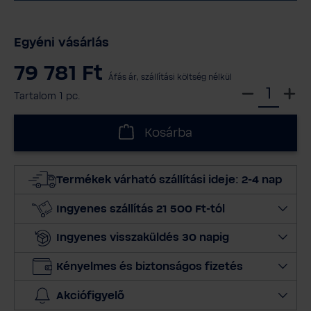
Egyéni vásárlás
79 781 Ft
Áfás ár, szállítási költség nélkül
V
Tartalom
1 pc.
á
l
Kosárba
a
s
s
Termékek várható szállítási ideje: 2-4 nap
z
m
Ingyenes szállítás 21 500 Ft-tól
e
Ingyenes visszaküldés 30 napig
n
n
Kényelmes és biztonságos fizetés
y
i
Akciófigyelő
s