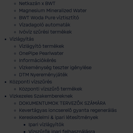
Netkazán x BWT
Magnesium Mineralized Water
BWT Woda Pure víztisztító
Vízadagoló automaták
Ivóvíz szűrési termékek
Vízlágyítás
Vízlágyító termékek
OnePipe Pearlwater
Információkérés
Vízkeménység teszter igénylése
DTM Nyereményjáték
Központi vízszűrés
Központi vízszűrő termékek
Vizkezeles Szakembereknek
DOKUMENTUMOK TERVEZŐK SZÁMÁRA
Kevertágyas ioncserelő gyanta regenerálás
Kereskedelmi & ipari létesítmények
Ipari vízlágyítók
Vízszűrők ipari felhasználásra