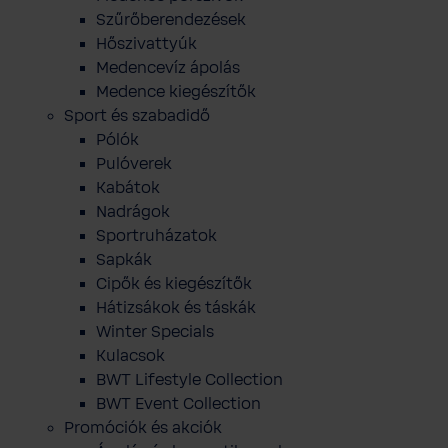
Szűrőberendezések
Hőszivattyúk
Medencevíz ápolás
Medence kiegészítők
Sport és szabadidő
Pólók
Pulóverek
Kabátok
Nadrágok
Sportruházatok
Sapkák
Cipők és kiegészítők
Hátizsákok és táskák
Winter Specials
Kulacsok
BWT Lifestyle Collection
BWT Event Collection
Promóciók és akciók