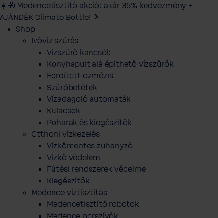
☀️🎁 Medencetisztító akció: akár 35% kedvezmény +
AJÁNDÉK Climate Bottle!
Shop
Ivóvíz szűrés
Vízszűrő kancsók
Konyhapult alá építhető vízszűrők
Fordított ozmózis
Szűrőbetétek
Vízadagoló automaták
Kulacsok
Poharak és kiegészítők
Otthoni vízkezelés
Vízkőmentes zuhanyzó
Vízkő védelem
Fűtési rendszerek védelme
Kiegészítők
Medence víztisztítás
Medencetisztító robotok
Medence porszívók