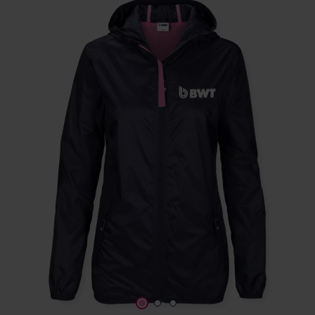
Szerviz
Ügyfélszolgálat
BWT TERMÉK
DOKUMENTÁCIÓ
A BWT-ről