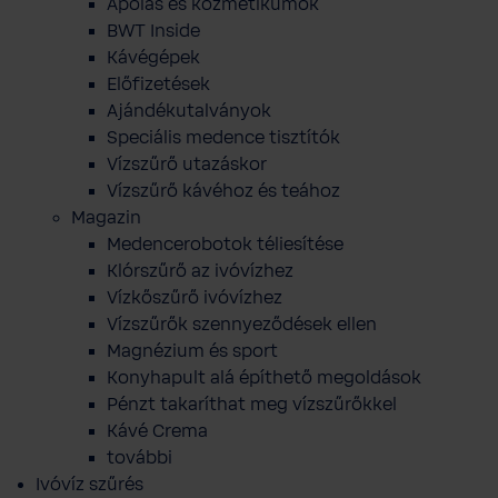
Ápolás és kozmetikumok
BWT Inside
Kávégépek
Előfizetések
Ajándékutalványok
Speciális medence tisztítók
Vízszűrő utazáskor
Vízszűrő kávéhoz és teához
Magazin
Medencerobotok téliesítése
Klórszűrő az ivóvízhez
Vízkőszűrő ivóvízhez
Vízszűrők szennyeződések ellen
Magnézium és sport
Konyhapult alá építhető megoldások
Pénzt takaríthat meg vízszűrőkkel
Kávé Crema
további
Ivóvíz szűrés