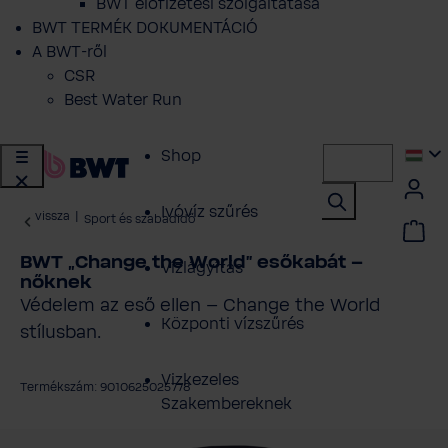
BWT előfizetési szolgáltatása
BWT TERMÉK DOKUMENTÁCIÓ
A BWT-ről
CSR
Best Water Run
Shop
Ivóvíz szűrés
vissza
|
Sport és szabadidő
BWT „Change the World” esőkabát –
Vízlágyítás
nőknek
Védelem az eső ellen – Change the World
Központi vízszűrés
stílusban.
Vizkezeles
Termékszám: 9010625025778
Szakembereknek
épgaléria kihagyása