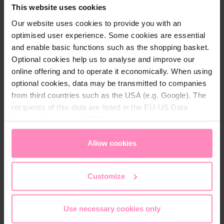
A kabát rugalmas szegélyei és a kapucni széles,
This website uses cookies
elasztikus húzózsinórja kényelmes illeszkedést és
Our website uses cookies to provide you with an
szabad mozgást tesznek lehetővé. A
1000 mm-es
optimised user experience. Some cookies are essential
vízállóságot
a belső oldalon alkalmazott ultrakönnyű
and enable basic functions such as the shopping basket.
bevonat és a ragasztott varrások garantálják, így
Optional cookies help us to analyse and improve our
megbízható védelmet nyújt enyhébb eső és szeles
online offering and to operate it economically. When using
időjárás esetén is.
optional cookies, data may be transmitted to companies
from third countries such as the USA (e.g. Google). The
A két cipzáras oldalzseb biztonságos tárolást kínál,
recipients of this data are listed in the EU-US Data
míg a bal mellkason és a háton elhelyezett
BWT
Privacy Framework (DPF), which guarantees an
nyomat
, valamint a kapucni nyílásánál futó BWT
appropriate level of data protection. You can
accept all
feliratos szalag karakteres megjelenést ad a
cookies
or
only allow necessary cookies
. You can
Allow cookies
kabátnak. A különálló tasaknak köszönhetően az
access and change your chosen setting at any time in
esőkabát könnyen összehajtható és helytakarékosan
the footer of this website.
Customize
elpakolható, így ideális társ utazáshoz, kiránduláshoz
vagy mindennapi használatra.
Use necessary cookies only