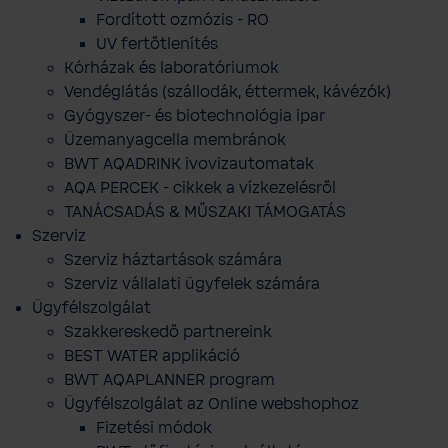
Fordított ozmózis - RO
UV fertőtlenítés
Kórházak és laboratóriumok
Vendéglátás (szállodák, éttermek, kávézók)
Gyógyszer- és biotechnológia ipar
Üzemanyagcella membránok
BWT AQADRINK ivovizautomatak
AQA PERCEK - cikkek a vízkezelésről
TANÁCSADÁS & MŰSZAKI TÁMOGATÁS
Szerviz
Szerviz háztartások számára
Szerviz vállalati ügyfelek számára
Ügyfélszolgálat
Szakkereskedő partnereink
BEST WATER applikáció
BWT AQAPLANNER program
Ügyfélszolgálat az Online webshophoz
Fizetési módok