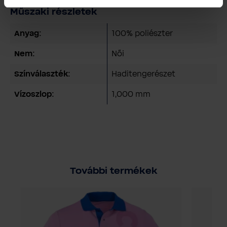
Műszaki részletek
Anyag:
100% poliészter
Nem:
Női
Színválaszték:
Haditengerészet
Vízoszlop:
1,000 mm
További termékek