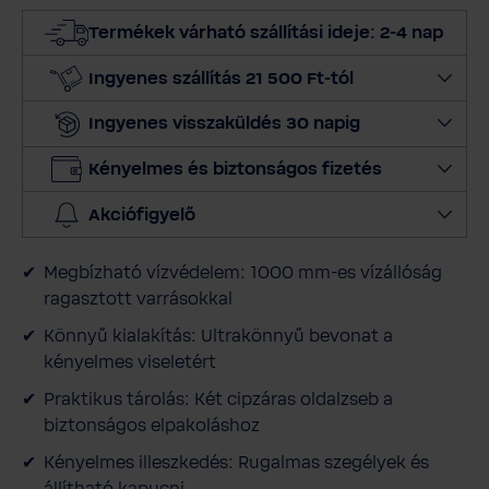
s
Termékek várható szállítási ideje: 2-4 nap
z
m
Ingyenes szállítás 21 500 Ft-tól
e
Ingyenes visszaküldés 30 napig
n
n
Kényelmes és biztonságos fizetés
y
i
Akciófigyelő
s
é
Megbízható vízvédelem: 1000 mm-es vízállóság
g
ragasztott varrásokkal
e
t
Könnyű kialakítás: Ultrakönnyű bevonat a
kényelmes viseletért
Praktikus tárolás: Két cipzáras oldalzseb a
biztonságos elpakoláshoz
Kényelmes illeszkedés: Rugalmas szegélyek és