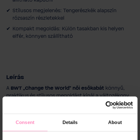
állítható kapucni
Stílusos megjelenés: Tengerészkék alapszín
rózsaszín részletekkel
Kompakt megoldás: Külön tasakban kis helyen
elfér, könnyen szállítható
Leírás
A
BWT „Change the World” női esőkabát
könnyű,
praktikus és stílusos megoldást kínál a változékony
időjárásra. A tengerészkék alapszín és a rózsaszín
hálós bélés harmonikus kontrasztja sportosan nőies
megjelenést biztosít, miközben egyértelműen
Consent
Details
About
képviseli a BWT értékeit.