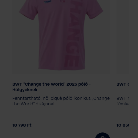
BWT "Change the World" 2025 póló -
BWT Chan
Színválaszték
Kiszerelé
Hölgyeknek
10 dara
us
Fenntartható, női piqué póló ikonikus „Change
BWT nyakl
Női méret
the World” dizájnnal.
fémkapoc
42
34
40
44
18 798 Ft
10 850 Ft