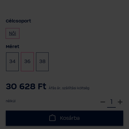
Célcsoport
Női
Válasszon
Méret
34
36
38
30 628 Ft
Áfás ár, szállítási költség
V
nélkül
á
l
Kosárba
a
s