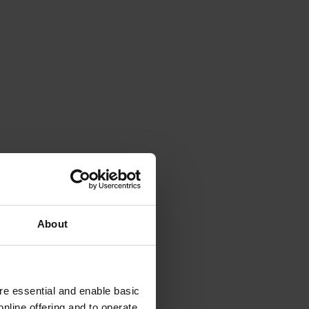
About
e essential and enable basic
nline offering and to operate