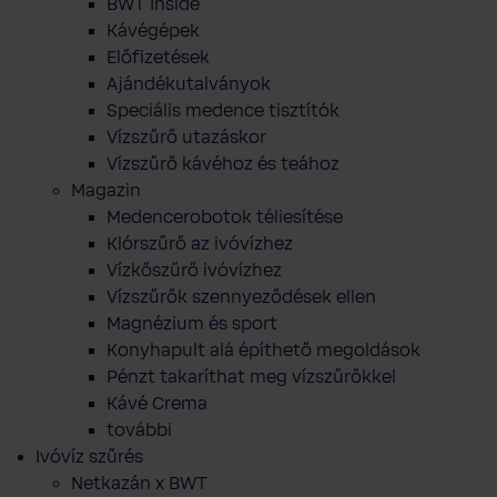
BWT Inside
Kávégépek
Előfizetések
Ajándékutalványok
Speciális medence tisztítók
Vízszűrő utazáskor
Vízszűrő kávéhoz és teához
Magazin
Medencerobotok téliesítése
Klórszűrő az ivóvízhez
Vízkőszűrő ivóvízhez
Vízszűrők szennyeződések ellen
Magnézium és sport
Konyhapult alá építhető megoldások
Pénzt takaríthat meg vízszűrőkkel
Kávé Crema
további
Ivóvíz szűrés
Netkazán x BWT