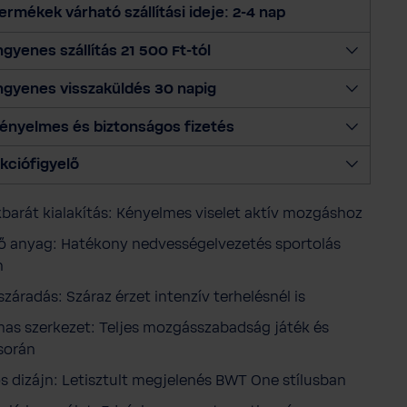
s
ermékek várható szállítási ideje: 2-4 nap
z
m
ngyenes szállítás 21 500 Ft-tól
e
ngyenes visszaküldés 30 napig
n
n
ényelmes és biztonságos fizetés
y
i
kciófigyelő
s
é
barát kialakítás: Kényelmes viselet aktív mozgáshoz
g
e
ő anyag: Hatékony nedvességelvezetés sportolás
t
n
száradás: Száraz érzet intenzív terhelésnél is
as szerkezet: Teljes mozgásszabadság játék és
során
s dizájn: Letisztult megjelenés BWT One stílusban