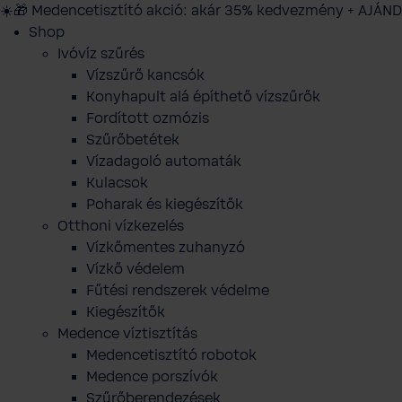
☀️🎁 Medencetisztító akció: akár 35% kedvezmény + AJÁND
Shop
Ivóvíz szűrés
Vízszűrő kancsók
Konyhapult alá építhető vízszűrők
Fordított ozmózis
Szűrőbetétek
Vízadagoló automaták
Kulacsok
Poharak és kiegészítők
Otthoni vízkezelés
Vízkőmentes zuhanyzó
Vízkő védelem
Fűtési rendszerek védelme
Kiegészítők
Medence víztisztítás
Medencetisztító robotok
Medence porszívók
Szűrőberendezések