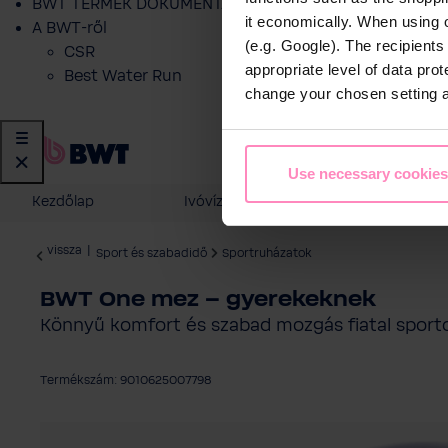
BWT TERMÉK DOKUMENTÁCIÓ
it economically. When using 
A BWT-ről
(e.g. Google). The recipient
CSR
appropriate level of data pro
Best Water Run
change your chosen setting at
Use necessary cookies
Kezdőlap
Ivóvíz szűrés
Otthoni vízk
vissza
|
Sport és szabadidő
Sportruházatok
BWT One mez – gyerekeknek
Könnyű komfort és szabad mozgás fiatal sport
Termékszám: 9010625007798
Képgaléria kihagyása