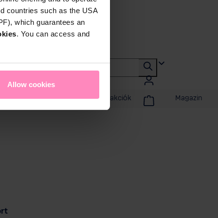
rd countries such as the USA
DPF), which guarantees an
okies
. You can access and
Allow cookies
badidő
Promóciók és akciók
Magazin
rt