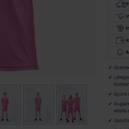
T
I
I
K
A
Gyerek
Lélegz
közbe
Gyors 
Rugalm
edzés 
Sporto