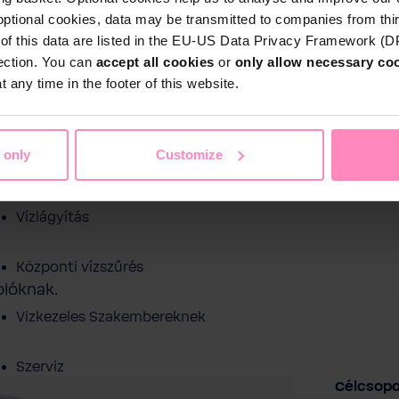
optional cookies, data may be transmitted to companies from thi
s of this data are listed in the EU-US Data Privacy Framework (
tection. You can
accept all cookies
or
only allow necessary co
 any time in the footer of this website.
Shop
 only
Customize
Ivóvíz szűrés
ezelés
Medence víztisztítás
Sport és sza
Vízlágyítás
Központi vízszűrés
olóknak.
Vizkezeles Szakembereknek
Szerviz
Célcsopo