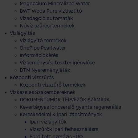
Magnesium Mineralized Water
BWT Woda Pure víztisztító
Vízadagoló automaták
Ivóvíz szűrési termékek
Vízlágyítás
Vízlágyító termékek
OnePipe Pearlwater
Információkérés
Vízkeménység teszter igénylése
DTM Nyereményjáték
Központi vízszűrés
Központi vízszűrő termékek
Vizkezeles Szakembereknek
DOKUMENTUMOK TERVEZŐK SZÁMÁRA
Kevertágyas ioncserelő gyanta regenerálás
Kereskedelmi & ipari létesítmények
Ipari vízlágyítók
Vízszűrők ipari felhasználásra
Fordított ozmózis - RO