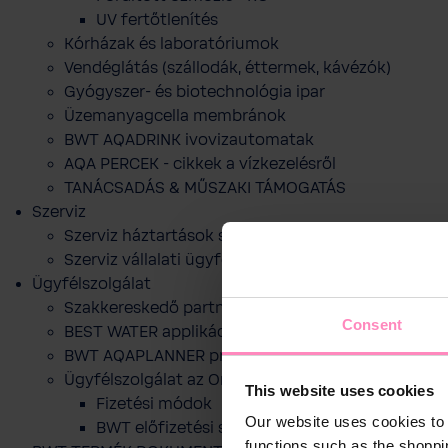
UV fertőtlenítés
Kórházak és laboratóriumok
Vendéglátás (szállodák, éttermek, kávézók)
Gyógyszer- és biotechnológia ipar
Üzemanyagcella membránok
BWT AQADRINK ivovizautomatak
AQA PERCEK - cikkek a vízkezelésről
TANÁCSADÁS & MŰSZAKI TÁMOGATÁS
Szerviz
Szerviz háztartások számára
Szerviz vállalati ügyfelek számára
Ügyfélszolgálat
Szakkereskedő partnereink
Consent
BEST WATER applikáció
BWT AQAPLANNER program
Ügyfélszolgálat az Online webshophoz
This website uses cookies
Fizetési módok
Our website uses cookies to 
BWT előfizetési szolgáltatása
functions such as the shoppi