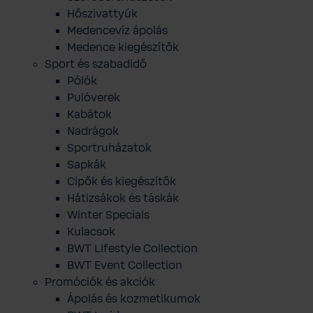
Hőszivattyúk
Medencevíz ápolás
Medence kiegészítők
Sport és szabadidő
Pólók
Pulóverek
Kabátok
Nadrágok
Sportruházatok
Sapkák
Cipők és kiegészítők
Hátizsákok és táskák
Winter Specials
Kulacsok
BWT Lifestyle Collection
BWT Event Collection
Promóciók és akciók
Ápolás és kozmetikumok