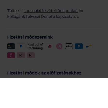
Töltse ki
kapcsolatfelvételi űrlapunkat
és
kollégánk felveszi Önnel a kapcsolatot.
Fizetési módszereink
BWT Vida vízszűrőkancsó + 1 db
Magnézum Mineralized szűrőbetét
7 222 Ft
Áfás ár, szállítási költség nélkül
Kosárba
Fizetési módok az előfizetésekhez
Magazin