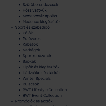
Szűrőberendezések
Hőszivattyúk
Medencevíz ápolás
Medence kiegészítők
Sport és szabadidő
Pólók
Pulóverek
Kabátok
Nadrágok
Sportruházatok
Sapkák
Cipők és kiegészítők
Hátizsákok és táskák
Winter Specials
Kulacsok
BWT Lifestyle Collection
BWT Event Collection
Promóciók és akciók