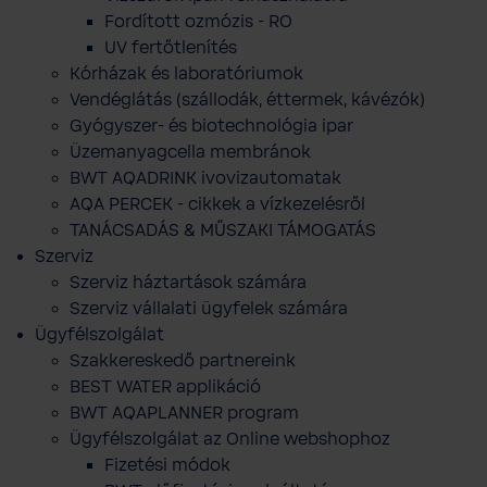
Fordított ozmózis - RO
UV fertőtlenítés
Kórházak és laboratóriumok
Vendéglátás (szállodák, éttermek, kávézók)
Gyógyszer- és biotechnológia ipar
Üzemanyagcella membránok
BWT AQADRINK ivovizautomatak
AQA PERCEK - cikkek a vízkezelésről
TANÁCSADÁS & MŰSZAKI TÁMOGATÁS
Szerviz
Szerviz háztartások számára
Szerviz vállalati ügyfelek számára
Ügyfélszolgálat
Szakkereskedő partnereink
BEST WATER applikáció
BWT AQAPLANNER program
Ügyfélszolgálat az Online webshophoz
Fizetési módok