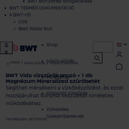
BWT előfizetési szolgáltatása
BWT TERMÉK DOKUMENTÁCIÓ
A BWT-ről
CSR
Best Water Run
Shop
Ivóvíz szűrés
vissza
|
Ivóvíz szűrés
Vízszűrő kancsók
BWT Vida vízszűrőkancsó + 1 db
Vízlágyítás
Magnézum Mineralized szűrőbetét
Segíthet mérsékelni a vízkőképződést, és ezzel
Központi vízszűrés
hozzájárulhat konyhai készülékei kíméletes
működéséhez.
Vizkezeles
Szakembereknek
Termékszám: SET010130