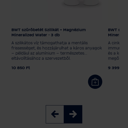
 -
BWT szűrőbetét Szilikát + Magnézium
BWT szűr
Szűrő technológia
Szűrő te
Mineralized Water - 3 db
Magnézium Mineralized Water
Magnézi
t a
A szilikátos víz támogathatja a mentális
A cinkkel 
CINC + Magnézium Mineralized Water
CINC + 
°
frissességet, és hozzájárulhat a káros anyagok
immunrends
– például az alumínium – természetes
és a körö
r
Szilikát + Magnézium Mineralized Water
Szilikát
eltávolításához a szervezetből.
megőrzés
Kiegyensúlyozott lúgos + magnézium
Kiegyen
10 850 Ft
9 399 Ft
Soft Filtered Water EXTRA
Soft Fil
Kiszerelés
Kiszerelé
3 darab
1+3 utántöltés
6 darab
3 darab
12 darab
12 darab