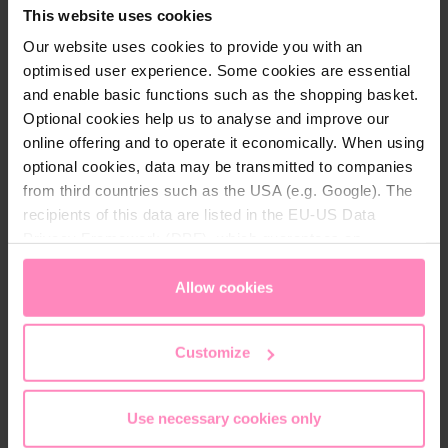
baktériumoknak és a kórokozóknak!
This website uses cookies
Vess véget az eldobható műanyag
Our website uses cookies to provide you with an
palackokban lévő víznek és változtasd meg
optimised user experience. Some cookies are essential
and enable basic functions such as the shopping basket.
velünk a világot!
Optional cookies help us to analyse and improve our
online offering and to operate it economically. When using
optional cookies, data may be transmitted to companies
from third countries such as the USA (e.g. Google). The
recipients of this data are listed in the EU-US Data
Privacy Framework (DPF), which guarantees an
appropriate level of data protection. You can
accept all
cookies
or
only allow necessary cookies
. You can
Allow cookies
access and change your chosen setting at any time in
the footer of this website.
Customize
Use necessary cookies only