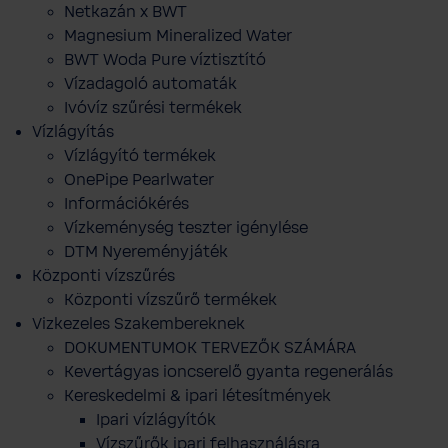
Netkazán x BWT
Magnesium Mineralized Water
BWT Woda Pure víztisztító
Vízadagoló automaták
Ivóvíz szűrési termékek
Vízlágyítás
Vízlágyító termékek
OnePipe Pearlwater
Információkérés
Vízkeménység teszter igénylése
DTM Nyereményjáték
Központi vízszűrés
Központi vízszűrő termékek
Vizkezeles Szakembereknek
DOKUMENTUMOK TERVEZŐK SZÁMÁRA
Kevertágyas ioncserelő gyanta regenerálás
Kereskedelmi & ipari létesítmények
Ipari vízlágyítók
Vízszűrők ipari felhasználásra