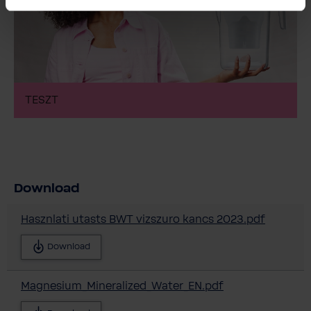
TESZT
Download
Hasznlati utasts BWT vizszuro kancs 2023.pdf
Download
Magnesium_Mineralized_Water_EN.pdf