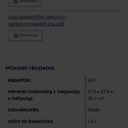
Download
bwt-wasserfilter-penguin-
bedienungsanleitung.pdf
Download
Műszaki részletek
Kapacitás:
2,6 l
Méretek (szélesség x magasság
11.3 x 27.8 x
x mélység):
25.2 cm
Színválaszték:
Fehér
Szűrt víz kapacitása:
1,4 l