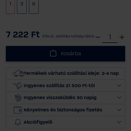
1
3
6
7 222 Ft
V
Áfás ár, szállítási költség nélkül
á
l
Kosárba
a
s
s
Termékek várható szállítási ideje: 2-4 nap
z
m
Ingyenes szállítás 21 500 Ft-tól
e
Ingyenes visszaküldés 30 napig
n
n
Kényelmes és biztonságos fizetés
y
i
Akciófigyelő
s