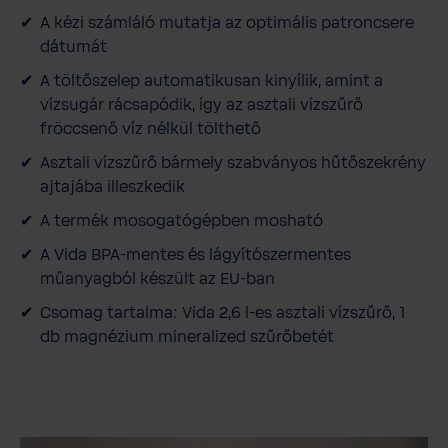
é
A kézi számláló mutatja az optimális patroncsere
g
dátumát
e
t
A töltőszelep automatikusan kinyílik, amint a
vízsugár rácsapódik, így az asztali vízszűrő
fröccsenő víz nélkül tölthető
Asztali vízszűrő bármely szabványos hűtőszekrény
ajtajába illeszkedik
A termék mosogatógépben mosható
A Vida BPA-mentes és lágyítószermentes
műanyagból készült az EU-ban
Csomag tartalma: Vida 2,6 l-es asztali vízszűrő, 1
db magnézium mineralized szűrőbetét