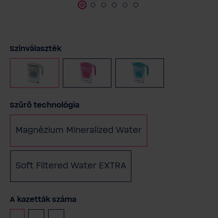
Válasszon
Színválaszték
Fehér
Rózsaszín
Benzin
Válasszon
Szűrő technológia
Magnézium Mineralized Water
Soft Filtered Water EXTRA
Válasszon
A kazetták száma