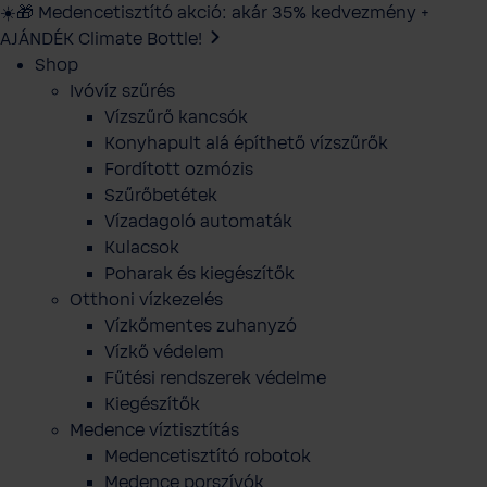
☀️🎁 Medencetisztító akció: akár 35% kedvezmény +
AJÁNDÉK Climate Bottle!
Shop
Ivóvíz szűrés
Vízszűrő kancsók
Konyhapult alá építhető vízszűrők
Fordított ozmózis
Szűrőbetétek
Vízadagoló automaták
Kulacsok
Poharak és kiegészítők
Otthoni vízkezelés
Vízkőmentes zuhanyzó
Vízkő védelem
Fűtési rendszerek védelme
Kiegészítők
Medence víztisztítás
Medencetisztító robotok
Medence porszívók