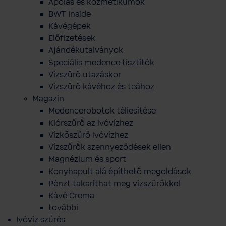
Ápolás és kozmetikumok
BWT Inside
Kávégépek
Előfizetések
Ajándékutalványok
Speciális medence tisztítók
Vízszűrő utazáskor
Vízszűrő kávéhoz és teához
Magazin
Medencerobotok téliesítése
Klórszűrő az ivóvízhez
Vízkőszűrő ivóvízhez
Vízszűrők szennyeződések ellen
Magnézium és sport
Konyhapult alá építhető megoldások
Pénzt takaríthat meg vízszűrőkkel
Kávé Crema
további
Ivóvíz szűrés