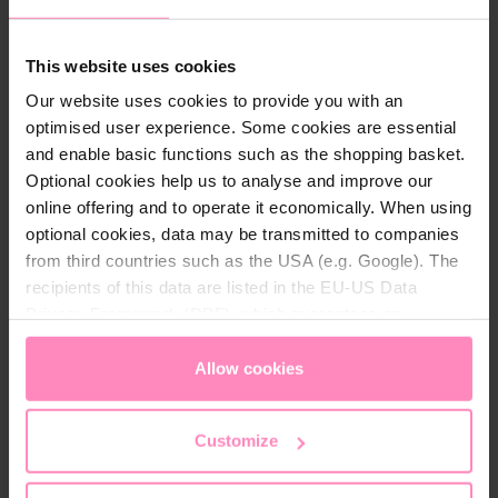
Rendezvényekre és kóstolókra
Kiállításokra és termékbemutatókra
This website uses cookies
Eszpresszó felszolgálására bemutatótermekben,
Our website uses cookies to provide you with an
irodákban, recepciós és ügyfélterekben
optimised user experience. Some cookies are essential
and enable basic functions such as the shopping basket.
Optional cookies help us to analyse and improve our
online offering and to operate it economically. When using
Műszaki részletek
optional cookies, data may be transmitted to companies
from third countries such as the USA (e.g. Google). The
Anyag:
Karton
recipients of this data are listed in the EU-US Data
Színválaszték:
Rózsaszín
Privacy Framework (DPF), which guarantees an
appropriate level of data protection. You can
accept all
cookies
or
only allow necessary cookies
. You can
Allow cookies
access and change your chosen setting at any time in
the footer of this website.
Customize
Das könnte Sie auch interessieren