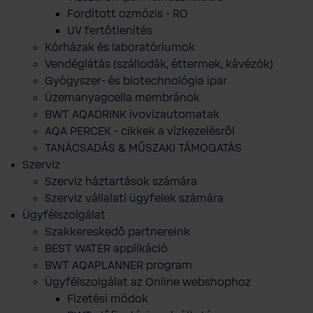
Fordított ozmózis - RO
UV fertőtlenítés
Kórházak és laboratóriumok
Vendéglátás (szállodák, éttermek, kávézók)
Gyógyszer- és biotechnológia ipar
Üzemanyagcella membránok
BWT AQADRINK ivovizautomatak
AQA PERCEK - cikkek a vízkezelésről
TANÁCSADÁS & MŰSZAKI TÁMOGATÁS
Szerviz
Szerviz háztartások számára
Szerviz vállalati ügyfelek számára
Ügyfélszolgálat
Szakkereskedő partnereink
BEST WATER applikáció
BWT AQAPLANNER program
Ügyfélszolgálat az Online webshophoz
Fizetési módok