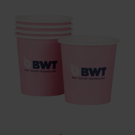
Szerviz
Ügyfélszolgálat
BWT TERMÉK
DOKUMENTÁCIÓ
A BWT-ről