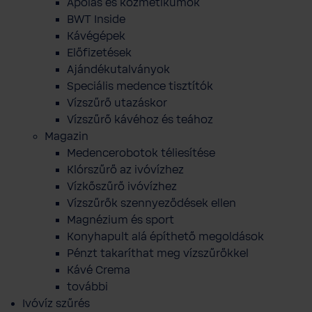
Ápolás és kozmetikumok
BWT Inside
Kávégépek
Előfizetések
Ajándékutalványok
Speciális medence tisztítók
Vízszűrő utazáskor
Vízszűrő kávéhoz és teához
Magazin
Medencerobotok téliesítése
Klórszűrő az ivóvízhez
Vízkőszűrő ivóvízhez
Vízszűrők szennyeződések ellen
Magnézium és sport
Konyhapult alá építhető megoldások
Pénzt takaríthat meg vízszűrőkkel
Kávé Crema
további
Ivóvíz szűrés