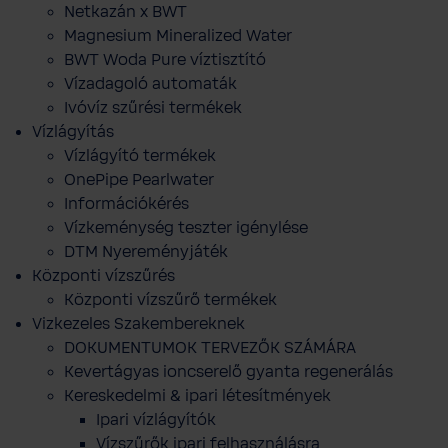
Netkazán x BWT
Magnesium Mineralized Water
BWT Woda Pure víztisztító
Vízadagoló automaták
Ivóvíz szűrési termékek
Vízlágyítás
Vízlágyító termékek
OnePipe Pearlwater
Információkérés
Vízkeménység teszter igénylése
DTM Nyereményjáték
Központi vízszűrés
Központi vízszűrő termékek
Vizkezeles Szakembereknek
DOKUMENTUMOK TERVEZŐK SZÁMÁRA
Kevertágyas ioncserelő gyanta regenerálás
Kereskedelmi & ipari létesítmények
Ipari vízlágyítók
Vízszűrők ipari felhasználásra