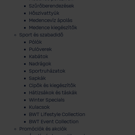
Szűrőberendezések
Hőszivattyúk
Medencevíz ápolás
Medence kiegészítők
Sport és szabadidő
Pólók
Pulóverek
Kabátok
Nadrágok
Sportruházatok
Sapkák
Cipők és kiegészítők
Hátizsákok és táskák
Winter Specials
Kulacsok
BWT Lifestyle Collection
BWT Event Collection
Promóciók és akciók