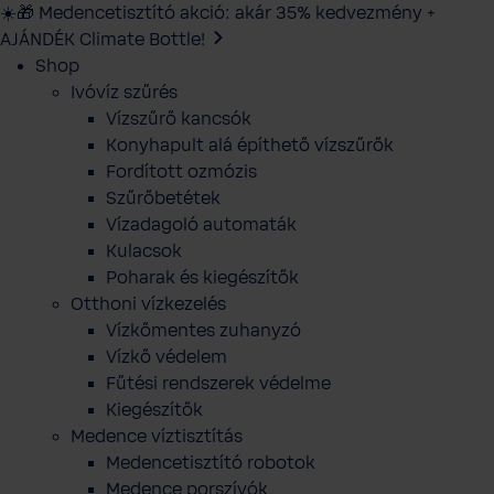
☀️🎁 Medencetisztító akció: akár 35% kedvezmény +
AJÁNDÉK Climate Bottle!
Shop
Ivóvíz szűrés
Vízszűrő kancsók
Konyhapult alá építhető vízszűrők
Fordított ozmózis
Szűrőbetétek
Vízadagoló automaták
Kulacsok
Poharak és kiegészítők
Otthoni vízkezelés
Vízkőmentes zuhanyzó
Vízkő védelem
Fűtési rendszerek védelme
Kiegészítők
Medence víztisztítás
Medencetisztító robotok
Medence porszívók