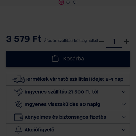
3 579 Ft
V
Áfás ár, szállítási költség nélkül
á
l
Kosárba
a
s
s
Termékek várható szállítási ideje: 2-4 nap
z
m
Ingyenes szállítás 21 500 Ft-tól
e
Ingyenes visszaküldés 30 napig
n
n
Kényelmes és biztonságos fizetés
y
i
Akciófigyelő
s