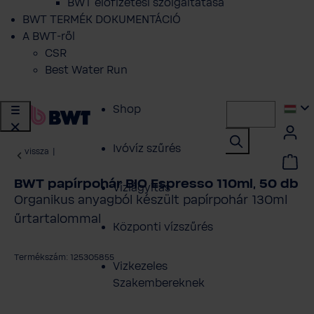
BWT előfizetési szolgáltatása
BWT TERMÉK DOKUMENTÁCIÓ
A BWT-ről
CSR
Best Water Run
Shop
Ivóvíz szűrés
vissza
|
BWT papírpohár BIO Espresso 110ml, 50 db
Vízlágyítás
Organikus anyagból készült papírpohár 130ml
űrtartalommal
Központi vízszűrés
Termékszám: 125305855
Vizkezeles
Szakembereknek
épgaléria kihagyása