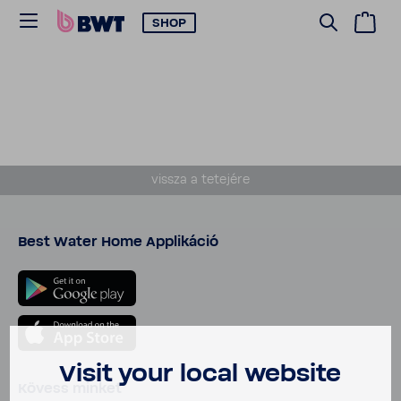
SHOP
vissza a tete­jére
Best Water Home Appli­káció
Visit your local website
Kövess minket