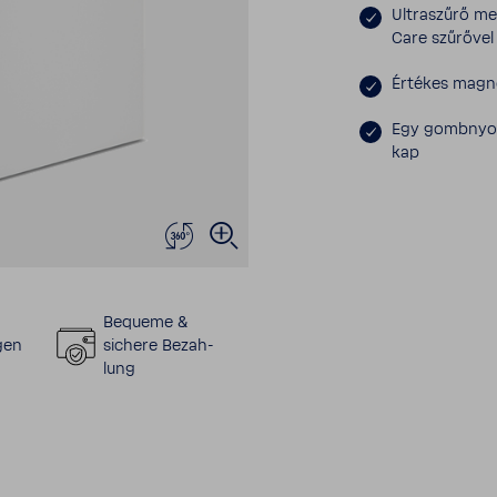
Ultra­szűrő me
Care szűrővel a
Értékes magné­
Egy gomb­nyo­
kap
Bequeme &
gen
sichere Bezah­
lung