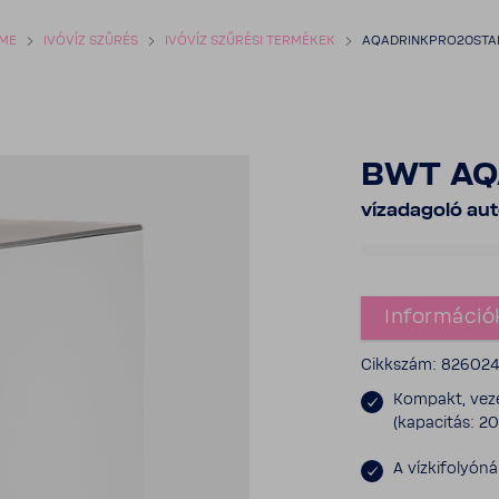
ME
IVÓVÍZ SZŰRÉS
IVÓVÍZ SZŰRÉSI TERMÉKEK
AQADRINKPRO20STA
BWT AQA
vízada­goló au
Infor­má­ció
Cikk­szám: 82602
Kompakt, veze­
(kapa­citás: 20
A vízki­fo­lyón