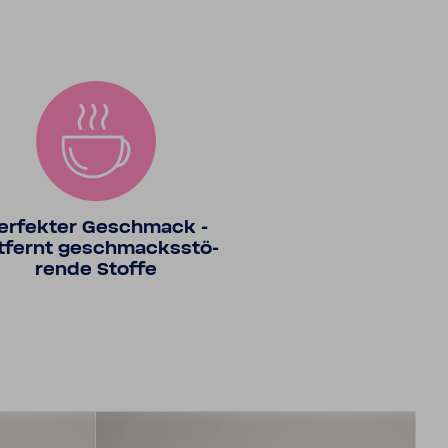
erfekter Gesch­mack -
tfernt gesch­mackss­tö­
rende Stoffe