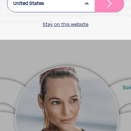
 kivi­telben az AQA drink Pro 20 lába­zati szek­rénye biztosí
United States
 és a CO2 palacknak. Ez a készülék rendel­kezik beépí­tett po
be 180 ml-es poha­rakat lehet elhe­lyezni. A szek­rényben he
res szenny­víz­tar­tály is.
Stay on this website