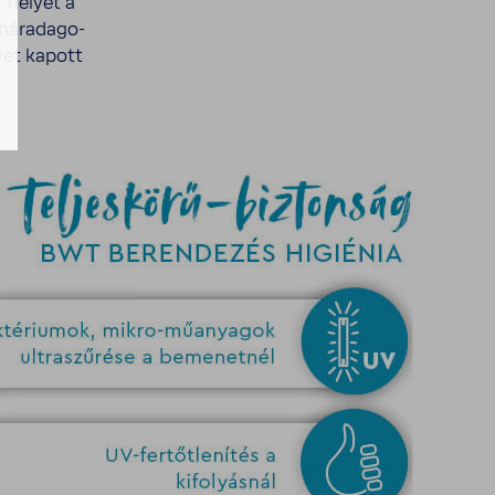
t helyet a
hár­ada­go­
lyet kapott