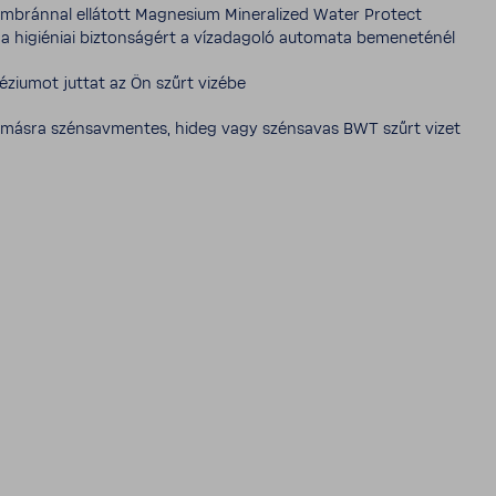
mb­ránnal ellá­tott Magne­sium Mine­ra­lized Water Protect
 higi­é­niai bizton­sá­gért a vízada­goló auto­mata beme­ne­ténél
zi­umot juttat az Ön szűrt vizébe
másra szén­sav­mentes, hideg vagy szén­savas BWT szűrt vizet