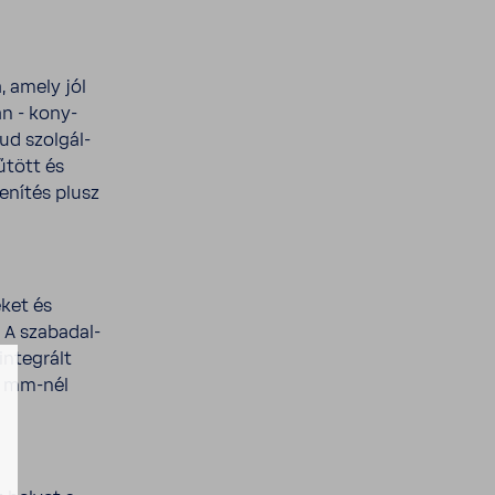
, amely jól
an - kony­
ud szol­gál­
űtött és
e­nítés plusz
eket és
A szaba­dal­
nteg­rált
1 mm-​nél