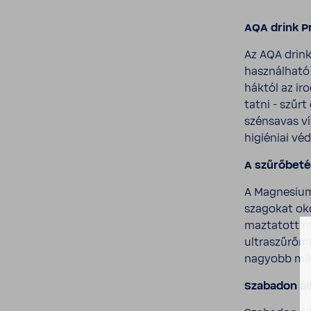
AQA drink Pr
Az AQA drink
hasz­nál­hat
háktól az iro
tatni - szűrt
szén­savas ví
higi­é­niai v
A szűrő­bet
A Magne­sium 
szagokat oko
maz­ta­tott 
ultra­szű­rő
nagyobb mik
Szabadon áll