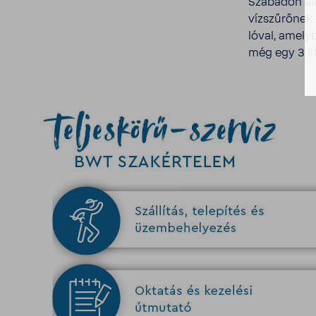
Szabadon álló
vízszű­rőnek
lóval, amely
még egy 3 lite