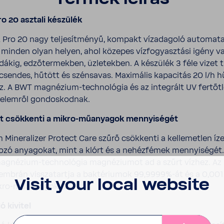
o 20 asztali készülék
 Pro 20 nagy telje­sít­ményű, kompakt vízada­goló auto­mata
ó minden olyan helyen, ahol közepes vízfo­gyasz­tási igény v
dákig, edző­ter­mekben, üzle­tekben. A készülék 3 féle vizet t
 csendes, hűtött és szén­savas. Maxi­mális kapa­citás 20 l/h h
z. A BWT magnézium-​technológia és az integ­rált UV fertőt­l
éde­lemről gondos­kodnak.
ét csök­kenti a mikro-​műanyagok mennyi­ségét
Mine­ra­lizer Protect Care szűrő csök­kenti a kelle­metlen íz
zó anya­gokat, mint a klórt és a nehéz­fémek mennyi­ségét. 
magnézium-​technológia magné­zi­umot ad a szűrt vízhez. Az i
­membrán vissza­tartja a bakté­ri­umok 99,9999%-át és a 0,00
Visit your local website
ro-​műanyagokat.
ó kivitel