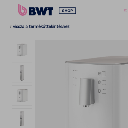
SHOP
HO
vissza a termék­át­te­kin­téshez