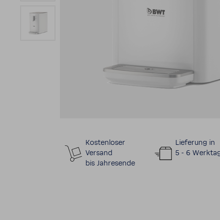
Kosten­loser
Liefe­rung in
Versand
5 - 6 Werk­ta
bis Jahre­sende