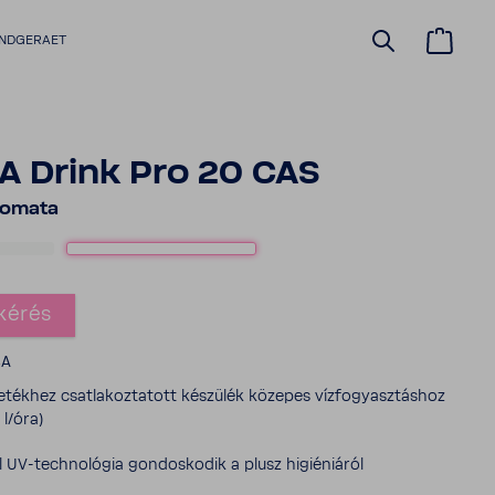
NDGERAET
 Drink Pro 20 CAS
to­mata
­kérés
4A
tékhez csat­la­koz­ta­tott készülék közepes vízfo­gyasz­táshoz
 l/óra)
ál UV-​technológia gondos­kodik a plusz higi­é­ni­áról