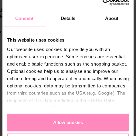
Produkte für
ADA HYDRO TOUCH - 3x300ml Haar- und
Zuhause
Bodyshampoo
Consent
Details
About
Lösungen für
Produktnummer: HYT003SESHA
Geschäftskunden
This website uses cookies
ergalerie überspringen
Our website uses cookies to provide you with an
Kundenservice
optimised user experience. Some cookies are essential
and enable basic functions such as the shopping basket.
Optional cookies help us to analyse and improve our
Über BWT
online offering and to operate it economically. When using
optional cookies, data may be transmitted to companies
BWT im Sport
from third countries such as the USA (e.g. Google). The
recipients of this data are listed in the EU-US Data
Privacy Framework (DPF), which guarantees an
appropriate level of data protection. You can
accept all
cookies
or
only allow necessary cookies
. You can
Allow cookies
access and change your chosen setting at any time in