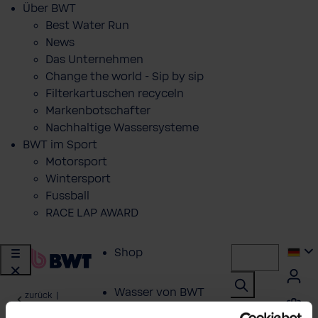
Über BWT
Best Water Run
News
Das Unternehmen
Change the world - Sip by sip
Filterkartuschen recyceln
Markenbotschafter
Nachhaltige Wassersysteme
BWT im Sport
Motorsport
Wintersport
Fussball
RACE LAP AWARD
Shop
Wasser von BWT
zurück
|