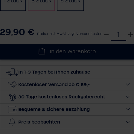
1 Stück
3 Stück
6 Stück
29,90 €
W
Preise inkl. MwSt. zzgl. Versandkosten
ä
h
In den Warenkorb
l
e
d
In 1-3 Tagen bei Ihnen zuhause
i
e
Kostenloser Versand ab € 59,-
M
30 Tage kostenloses Rückgaberecht
e
n
Bequeme & sichere Bezahlung
g
e
Preis beobachten
a
u