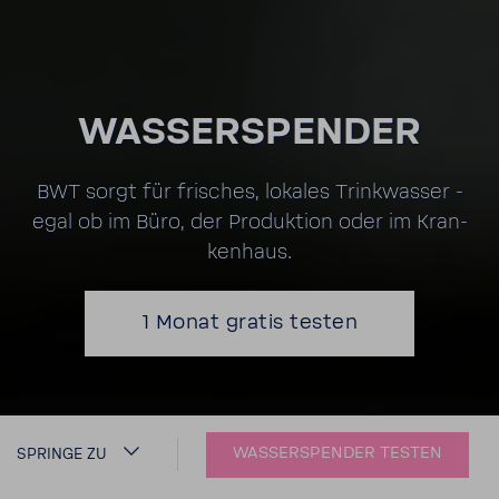
WASSER­SPENDER
BWT sorgt für frisches, lokales Trink­wasser -
egal ob im Büro, der Produk­tion oder im Kran­
ken­haus.
1 Monat gratis testen
WASSERSPENDER TESTEN
SPRINGE ZU