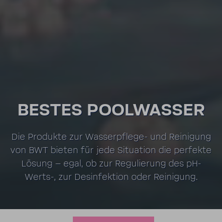
BESTES POOL­WASSER
Die Produkte zur Wasserpflege-​ und Reini­gung
von BWT bieten für jede Situa­tion die perfekte
Lösung – egal, ob zur Regu­lie­rung des pH-​
Werts-, zur Desin­fek­tion oder Reini­gung.