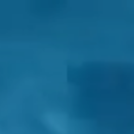
BWT
ZUHAUSE
POOL & POOL­WASSER