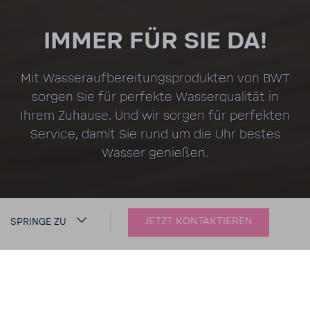
IMMER FÜR SIE DA!
Mit Wasser­auf­be­rei­tungs­pro­dukten von BWT
sorgen Sie für perfekte Wasser­qua­lität in
Ihrem Zuhause. Und wir sorgen für perfekten
Service, damit Sie rund um die Uhr bestes
Wasser genießen.
JETZT KONTAKTIEREN
SPRINGE ZU