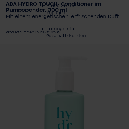
ADA HYDRO TOUCH- Conditioner im
Produkte für
Pumpspender, 300 ml
Zuhause
Mit einem energetischen, erfrischenden Duft
Lösungen für
Produktnummer: HYT300CNCON
Geschäftskunden
ildergalerie überspringen
Kundenservice
Über BWT
BWT im Sport