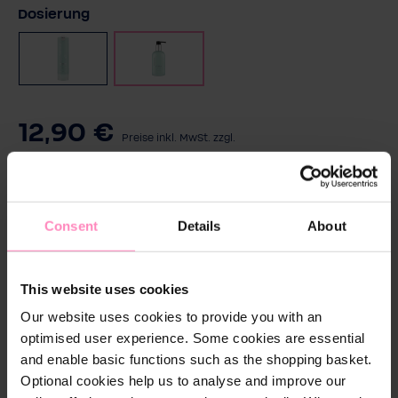
auswählen
Dosierung
Smart Care System
Pumpspender
12,90 €
Preise inkl. MwSt. zzgl.
W
Versandkosten
ä
h
Consent
Details
About
In den Warenkorb
l
e
d
This website uses cookies
In 1-4 Tagen bei Ihnen zuhause
i
Our website uses cookies to provide you with an
e
Kostenloser Versand
optimised user experience. Some cookies are essential
M
and enable basic functions such as the shopping basket.
30 Tage kostenloses Rückgaberecht
e
Optional cookies help us to analyse and improve our
n