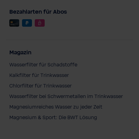
Bezahlarten für Abos
Magazin
Wasserfilter für Schadstoffe
Kalkfilter für Trinkwasser
Chlorfilter für Trinkwasser
Wasserfilter bei Schwermetallen im Trinkwasser
Magnesiumreiches Wasser zu jeder Zeit
ADA HYDRO TOUCH- Conditioner im
Pumpspender, 300 ml
Magnesium & Sport: Die BWT Lösung
12,90 €
Preise inkl. MwSt. zzgl. Versandkosten