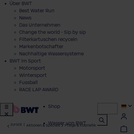
Über BWT
Best Water Run
News
Das Unternehmen
Change the world - Sip by sip
Filterkartuschen recyceln
Markenbotschafter
Nachhaltige Wassersysteme
BWT im Sport
Motorsport
Wintersport
Fussball
RACE LAP AWARD
Shop
Wasser von BWT
zurück
|
Aktionen & Specials
Pflege & Kosmetik