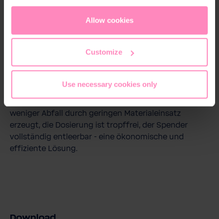
täglich die Vorteile des Spendersystems sowie
appropriate level of data protection. You can
accept all
komfortables Handling und einwandfreie Hygiene in
cookies
or
only allow necessary cookies
. You can
Allow cookies
einem attraktiven Design genießen. Praktische
access and change your chosen setting at any time in
Klebestreifen befestigen die Halterung schnell und
the footer of this website.
praktisch in nur wenigen Schritten.
Customize
Use necessary cookies only
Tragen Sie einen aktiven Beitrag zum Umweltschutz:
mit Verwendung des Smart Care Spenders wird
weniger Abfall durch geringen Materialeinsatz
erzeugt, die Dosierung ist tropffrei, der Spender
vollständig entleerbar - eine ökonomische und
effiziente Lösung.
Download