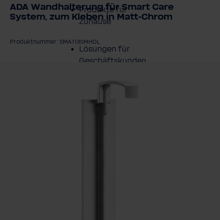
ADA Wandhalterung für Smart Care
Produkte für
System, zum Kleben in Matt-Chrom
Zuhause
Produktnummer: SMA113SMHOL
Lösungen für
Geschäftskunden
ildergalerie überspringen
Kundenservice
Über BWT
BWT im Sport