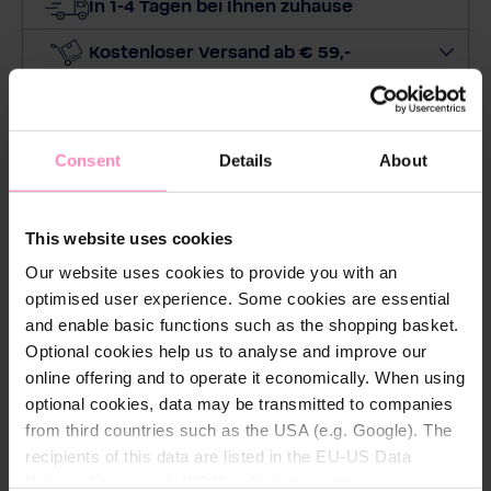
In 1-4 Tagen bei Ihnen zuhause
i
e
Kostenloser Versand ab € 59,-
M
30 Tage kostenloses Rückgaberecht
e
n
Bequeme & sichere Bezahlung
g
Consent
Details
About
e
Preis beobachten
a
u
This website uses cookies
s
Our website uses cookies to provide you with an
optimised user experience. Some cookies are essential
and enable basic functions such as the shopping basket.
Beschreibung
Optional cookies help us to analyse and improve our
Für die optische und technische Vervollständigung
online offering and to operate it economically. When using
des Smart Care Spenders: die stylische Halterung im
optional cookies, data may be transmitted to companies
eleganten verchromten Grau. Der geschlossene
from third countries such as the USA (e.g. Google). The
Spender ist absolut hygienisch und in Verbindung
recipients of this data are listed in the EU-US Data
mit der Halterung diebstahlsicher. Ab da heißt es,
Privacy Framework (DPF), which guarantees an