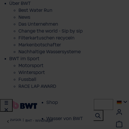
Über BWT
Best Water Run
News
Das Unternehmen
Change the world - Sip by sip
Filterkartuschen recyceln
Markenbotschafter
Nachhaltige Wassersysteme
BWT im Sport
Motorsport
Wintersport
Fussball
RACE LAP AWARD
Shop
Wasser von BWT
zurück
|
BHT - Windhager