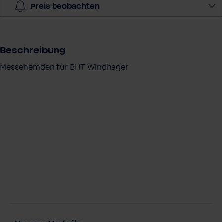
e
Preis beobachten
a
u
s
Beschreibung
Messehemden für BHT Windhager