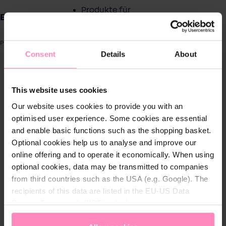
Produkte für
BHT Business Hemd
Zuhause
Produktnummer: 9010625028823
Lösungen für
Consent
Details
About
Geschäftskunden
ergalerie überspringen
This website uses cookies
Kundenservice
Our website uses cookies to provide you with an
optimised user experience. Some cookies are essential
Über BWT
and enable basic functions such as the shopping basket.
Optional cookies help us to analyse and improve our
BWT im Sport
online offering and to operate it economically. When using
optional cookies, data may be transmitted to companies
from third countries such as the USA (e.g. Google). The
recipients of this data are listed in the EU-US Data
Privacy Framework (DPF), which guarantees an
appropriate level of data protection. You can
accept all