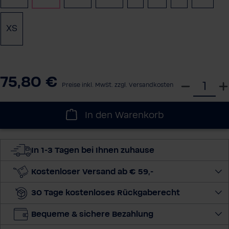
XS
(Diese Option ist zurzeit nicht verfügbar.)
75,80 €
W
Preise inkl. MwSt. zzgl. Versandkosten
ä
h
In den Warenkorb
l
e
d
In 1-3 Tagen bei Ihnen zuhause
i
e
Kostenloser Versand ab € 59,-
M
30 Tage kostenloses Rückgaberecht
e
n
Bequeme & sichere Bezahlung
g