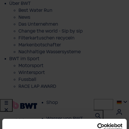
Über BWT
Best Water Run
News
Das Unternehmen
Change the world - Sip by sip
Filterkartuschen recyceln
Markenbotschafter
Nachhaltige Wassersysteme
BWT im Sport
Motorsport
Wintersport
Fussball
RACE LAP AWARD
Shop
Wasser von BWT
zurück
|
BHT - Windhager