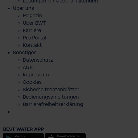
Lösungen für Geschäftskunden
Über uns
Magazin
Über BWT
Karriere
Pro Portal
Kontakt
Sonstiges
Datenschutz
AGB
Impressum
Cookies
Sicherheitsdatenblätter
Bedienungsanleitungen
Barrierefreiheitserklärung
BHT Schlitten
BEST WATER APP
189,90 €
Android
iOS
Preise inkl. MwSt. zzgl. Versandkosten