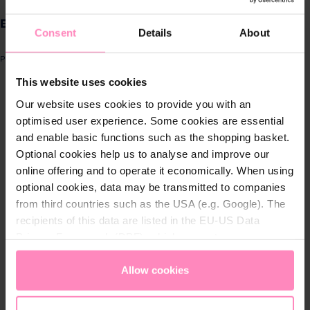
Produkte für
BHT Schlitten
Zuhause
Consent
Details
About
Produktnummer: SW10847
Lösungen für
This website uses cookies
Geschäftskunden
ergalerie überspringen
Our website uses cookies to provide you with an
optimised user experience. Some cookies are essential
Kundenservice
and enable basic functions such as the shopping basket.
Optional cookies help us to analyse and improve our
Über BWT
online offering and to operate it economically. When using
optional cookies, data may be transmitted to companies
BWT im Sport
from third countries such as the USA (e.g. Google). The
recipients of this data are listed in the EU-US Data
Privacy Framework (DPF), which guarantees an
appropriate level of data protection. You can
accept all
cookies
or
only allow necessary cookies
. You can
Allow cookies
access and change your chosen setting at any time in
the footer of this website.