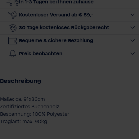
In 1-3 Tagen bei Ihnen zuhause
i
e
Kostenloser Versand ab € 59,-
M
30 Tage kostenloses Rückgaberecht
e
n
Bequeme & sichere Bezahlung
g
e
Preis beobachten
a
u
s
Beschreibung
Maße: ca. 91x36cm
Zertifiziertes Buchenholz.
Bespannung: 100% Polyester
Traglast: max. 90kg