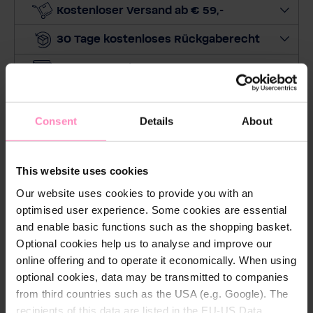
e
Kostenloser Versand ab € 59,-
M
30 Tage kostenloses Rückgaberecht
e
n
Bequeme & sichere Bezahlung
g
e
Preis beobachten
a
Consent
Details
About
u
KALKSCHUTZEINHEIT:
Passend für den BWT AQA
s
nano und CILLIT AQA Pioneer
This website uses cookies
KAPAZITÄT:
110 m³ (± 10 %), bei einer maximal
empfohlenen Betriebsdauer von 1 Jahr
Our website uses cookies to provide you with an
optimised user experience. Some cookies are essential
LIEFERUMFANG:
1 Kalkschutzeinheit, 1 Paar
and enable basic functions such as the shopping basket.
Hygienehandschuhe
Optional cookies help us to analyse and improve our
VERSANDKOSTENFREI ABONNIEREN:
Im
online offering and to operate it economically. When using
praktischen Abo versandkostenfrei! Abo kann
optional cookies, data may be transmitted to companies
flexibel und jederzeit gekündigt werden.
from third countries such as the USA (e.g. Google). The
recipients of this data are listed in the EU-US Data