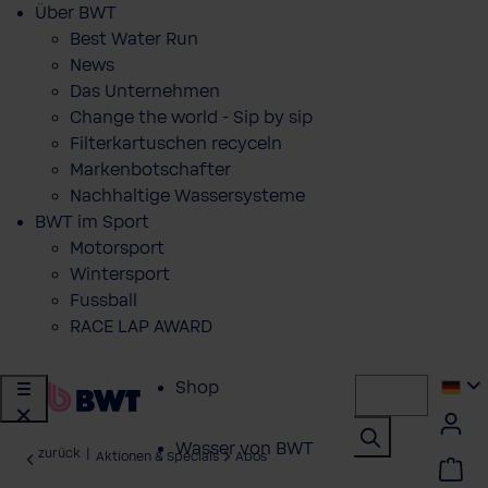
Über BWT
Best Water Run
News
Das Unternehmen
Change the world - Sip by sip
Filterkartuschen recyceln
Markenbotschafter
Nachhaltige Wassersysteme
BWT im Sport
Motorsport
Wintersport
Fussball
RACE LAP AWARD
Shop
Wasser von BWT
zurück
|
Aktionen & Specials
Abos