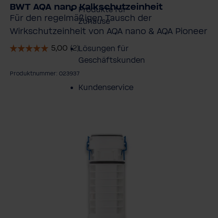
BWT AQA nano Kalkschutzeinheit
Produkte für
Für den regelmäßigen Tausch der
Zuhause
Wirkschutzeinheit von AQA nano & AQA Pioneer
Lösungen für
Geschäftskunden
Produktnummer: 023937
Kundenservice
ildergalerie überspringen
Über BWT
BWT im Sport