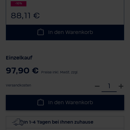
-10%
88,11 €
In den Warenkorb
Einzelkauf
97,90 €
Preise inkl. MwSt. zzgl.
W
Versandkosten
ä
h
In den Warenkorb
l
e
d
In 1-4 Tagen bei Ihnen zuhause
i