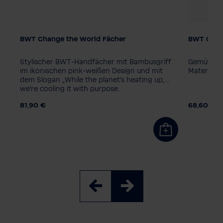
BWT Change the World Fächer
BWT Chan
Verpackungseinheit
Farbe
1 Stück
10 Stück
Stylischer BWT‑Handfächer mit Bambusgriff
Gemütlich
Damengr
it
im ikonischen pink‑weißen Design und mit
Material u
dem Slogan „While the planet's heating up,
34
36
we're cooling it with purpose.
81,90 €
68,60 €