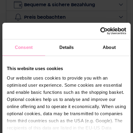
Bequeme & sichere Bezahlung
g
e
Preis beobachten
a
u
Praktische Kapuze
s
Hoher Tragekomfort
Consent
Details
About
This website uses cookies
Our website uses cookies to provide you with an
Beschreibung
optimised user experience. Some cookies are essential
and enable basic functions such as the shopping basket.
Change the World - sip-by-sip
Optional cookies help us to analyse and improve our
online offering and to operate it economically. When using
Mit der neuen BWT Kollektion liegen Sie voll im
optional cookies, data may be transmitted to companies
Trend. Der Kapuzenpullover in den BWT Farben ist ein
from third countries such as the USA (e.g. Google). The
richtiger Hingucker. Der angenehm warme BWT
recipients of this data are listed in the EU-US Data
Hoodie wird bei jeder Gelegenheit zum warmen