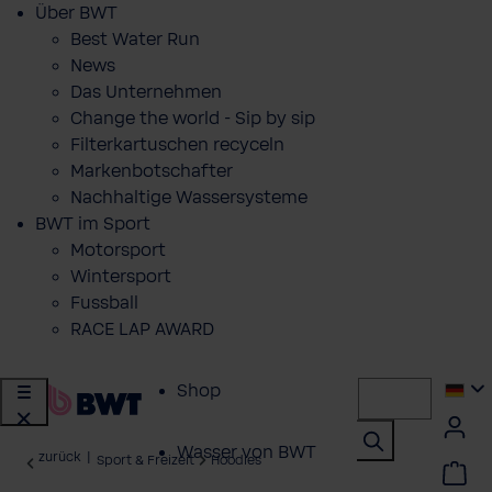
Über BWT
Best Water Run
News
Das Unternehmen
Change the world - Sip by sip
Filterkartuschen recyceln
Markenbotschafter
Nachhaltige Wassersysteme
BWT im Sport
Motorsport
Wintersport
Fussball
RACE LAP AWARD
Shop
Wasser von BWT
zurück
|
Sport & Freizeit
Hoodies