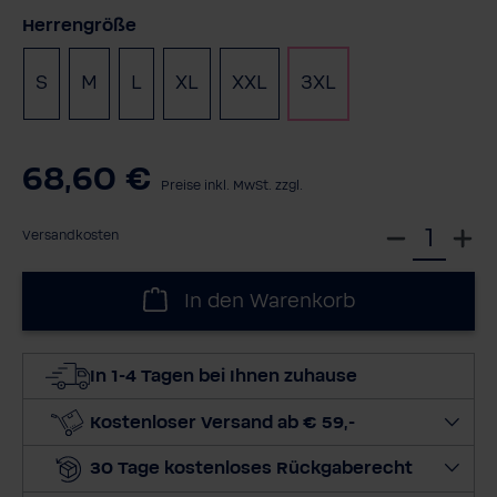
auswählen
Herrengröße
S
M
L
XL
XXL
3XL
68,60 €
Preise inkl. MwSt. zzgl.
W
Versandkosten
ä
h
In den Warenkorb
l
e
d
In 1-4 Tagen bei Ihnen zuhause
i
e
Kostenloser Versand ab € 59,-
M
30 Tage kostenloses Rückgaberecht
e
n