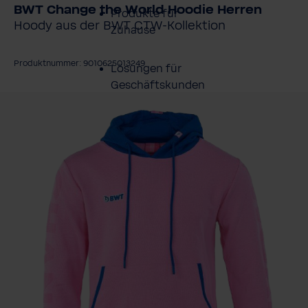
BWT Change the World Hoodie Herren
Produkte für
Hoody aus der BWT CTW-Kollektion
Zuhause
Produktnummer: 9010625013249
Lösungen für
Geschäftskunden
ildergalerie überspringen
Kundenservice
Über BWT
BWT im Sport