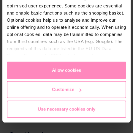
recyceltem PES im charakteristischen Change the
optimised user experience. Some cookies are essential
World Design und einer schönen Knopfleiste. Der
and enable basic functions such as the shopping basket.
Stoff liegt angenehm auf der Haut und schmiegt
Optional cookies help us to analyse and improve our
sich mit perfekter Passform an den Körper.
online offering and to operate it economically. When using
optional cookies, data may be transmitted to companies
from third countries such as the USA (e.g. Google). The
recipients of this data are listed in the EU-US Data
Privacy Framework (DPF), which guarantees an
appropriate level of data protection. You can
accept all
Technische Details
cookies
or
only allow necessary cookies
. You can
Allow cookies
Geschlecht:
Damen
access and change your chosen setting at any time in
the footer of this website.
Material:
100% recyceltes Polyester
Customize
Farbe:
Navy
, Pink
Use necessary cookies only