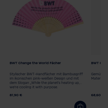
BWT Change the World Fächer
BWT Chan
Verpackungseinheit
Farbe
1 Stück
10 Stück
Stylischer BWT‑Handfächer mit Bambusgriff
Gemütlich
Damengr
it
im ikonischen pink‑weißen Design und mit
Material u
dem Slogan „While the planet's heating up,
34
36
we're cooling it with purpose.
81,90 €
68,60 €