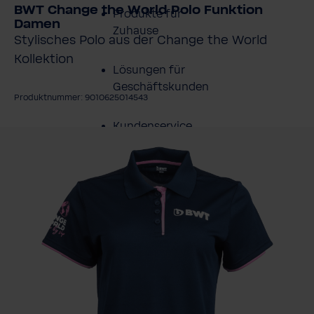
BWT Change the World Polo Funktion
Produkte für
Damen
Zuhause
Stylisches Polo aus der Change the World
Kollektion
Lösungen für
Geschäftskunden
Produktnummer: 9010625014543
Kundenservice
ildergalerie überspringen
Über BWT
BWT im Sport