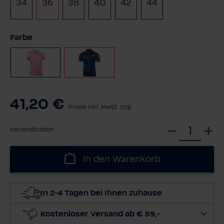
34
36
38
40
42
44
(Diese Option ist 
auswählen
Farbe
Rosa
Navy
41,20 €
Preise inkl. MwSt. zzgl.
W
Versandkosten
ä
h
In den Warenkorb
l
e
d
In 2-4 Tagen bei Ihnen zuhause
i
e
Kostenloser Versand ab € 59,-
M