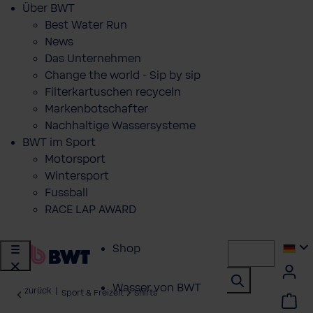
Über BWT
Best Water Run
News
Das Unternehmen
Change the world - Sip by sip
Filterkartuschen recyceln
Markenbotschafter
Nachhaltige Wassersysteme
BWT im Sport
Motorsport
Wintersport
Fussball
RACE LAP AWARD
Shop
Wasser von BWT
zurück
|
Sport & Freizeit
Shirts