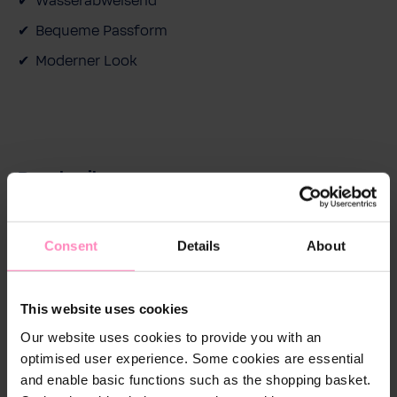
Wasserabweisend
Bequeme Passform
Moderner Look
Beschreibung
Der BWT EverDry Sports Overcoat ist ein
hochwertiger Mantel, der ursprünglich für
Consent
Details
About
professionelle Skispringer und Ski Rennfahrer
entwickelt wurde. Doch seine Qualitäten machen ihn
zur Spitzenklasse für jeden Sportler, egal ob
This website uses cookies
Skifahrer, Wakeboarder, Windsurfer, Segler und mehr.
Our website uses cookies to provide you with an
Dieser multifunktionale Mantel schützt zuverlässig
optimised user experience. Some cookies are essential
vor Wind sowie Nässe. Das wasserabweisende
and enable basic functions such as the shopping basket.
Material und die verschweißten Nähte halten Sie