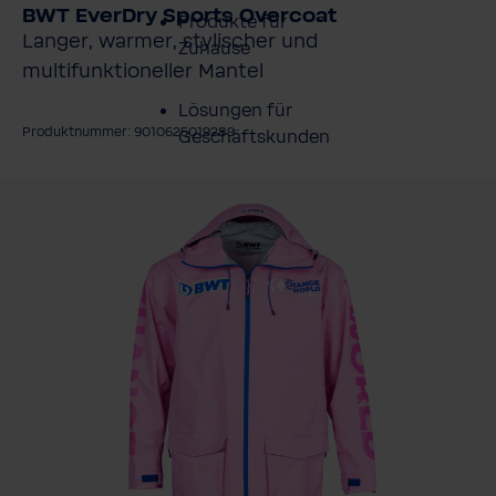
BWT EverDry Sports Overcoat
Produkte für
Langer, warmer, stylischer und
Zuhause
multifunktioneller Mantel
Lösungen für
Produktnummer: 9010625019289
Geschäftskunden
ildergalerie überspringen
Kundenservice
Über BWT
BWT im Sport