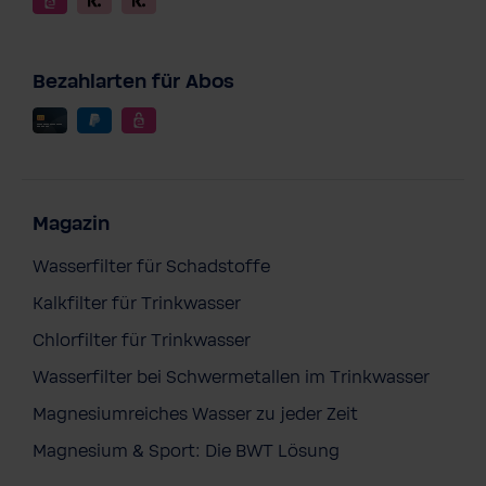
Bezahlarten für Abos
Magazin
Wasserfilter für Schadstoffe
Kalkfilter für Trinkwasser
Chlorfilter für Trinkwasser
Wasserfilter bei Schwermetallen im Trinkwasser
Magnesiumreiches Wasser zu jeder Zeit
BWT EverDry Sports Overcoat
Magnesium & Sport: Die BWT Lösung
231,00 €