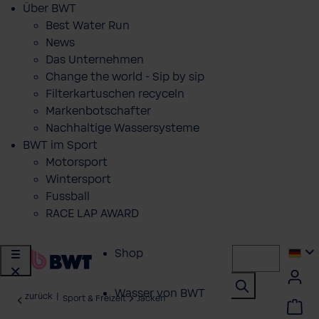
Über BWT
Best Water Run
News
Das Unternehmen
Change the world - Sip by sip
Filterkartuschen recyceln
Markenbotschafter
Nachhaltige Wassersysteme
BWT im Sport
Motorsport
Wintersport
Fussball
RACE LAP AWARD
Shop
Wasser von BWT
zurück
|
Sport & Freizeit
Jacken