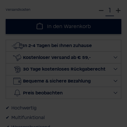
W
Versandkosten
ä
h
In den Warenkorb
l
e
d
In 2-4 Tagen bei Ihnen zuhause
i
e
Kostenloser Versand ab € 59,-
M
30 Tage kostenloses Rückgaberecht
e
n
Bequeme & sichere Bezahlung
g
e
Preis beobachten
a
u
Hochwertig
s
Multifunktional