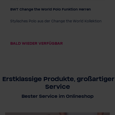
BWT Change the World Polo Funktion Herren
Größe
S
XL
2XL
3XL
Stylisches Polo aus der Change the World Kollektion
Farbe
BALD WIEDER VERFÜGBAR
Erstklassige Produkte, großartiger
Service
Bester Service im Onlineshop