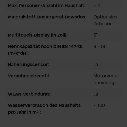
Max. Personen-Anzahl im Haushalt:
< 4
Mineralstoff-Dosiergerät Bewados:
Optionales
Zubehör
Multitouch-Display (in Zoll):
5"
Nennkapazität nach DIN EN 14743
9 - 18
(m³x°dH):
Näherungssensor:
Ja
Verschneideventil:
Motorversc
hneidung
WLAN-Verbindung:
Ja
Wasserverbrauch des Haushalts
< 150
pro Jahr in m³ :