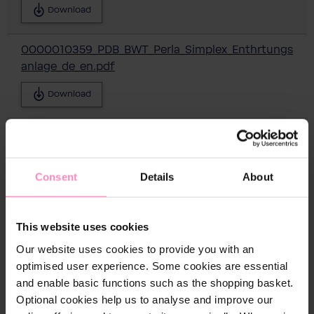
Download
0000010359_PDB_BWT_Perla_Simplex_Enthrtungs
anlage_de_en.pdf
Download
bwt-perla-hybrid-eba-de.pdf
Download
Consent
Details
About
bwt-perla-simplex-eba-en.pdf
This website uses cookies
Download
Our website uses cookies to provide you with an
optimised user experience. Some cookies are essential
1-510970_EBA_BWT_Perla_Duplex-Typen_en.pdf
and enable basic functions such as the shopping basket.
Download
Optional cookies help us to analyse and improve our