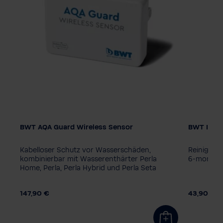
BWT AQA Guard Wireless Sensor
BWT Iocle
Kabelloser Schutz vor Wasserschäden,
Reinigung
mit
kombinierbar mit Wasserenthärter Perla
6-monatig
Home, Perla, Perla Hybrid und Perla Seta
147,90 €
43,90 €