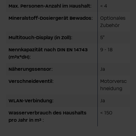
Max. Personen-Anzahl im Haushalt:
< 4
Mineralstoff-Dosiergerät Bewados:
Optionales
Zubehör
Multitouch-Display (in Zoll):
5"
Nennkapazität nach DIN EN 14743
9 - 18
(m³x°dH):
Näherungssensor:
Ja
Verschneideventil:
Motorversc
hneidung
WLAN-Verbindung:
Ja
Wasserverbrauch des Haushalts
< 150
pro Jahr in m³ :