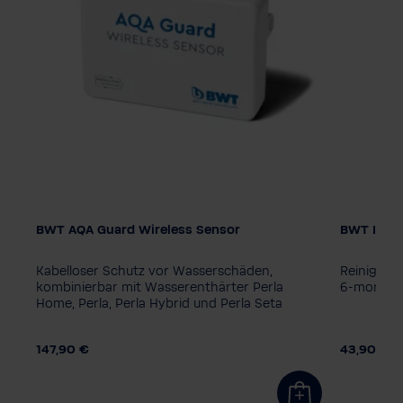
BWT AQA Guard Wireless Sensor
BWT Iocle
Kabelloser Schutz vor Wasserschäden,
Reinigung
mit
kombinierbar mit Wasserenthärter Perla
6-monatig
Home, Perla, Perla Hybrid und Perla Seta
147,90 €
43,90 €