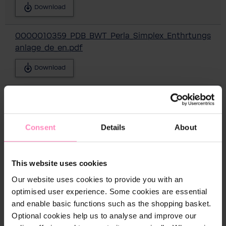
Download
0000010359_PDB_BWT_Perla_Simplex_Enthrtungs
anlage_de_en.pdf
Download
bwt-perla-hybrid-eba-de.pdf
Download
Consent
Details
About
bwt-perla-simplex-eba-en.pdf
This website uses cookies
Download
Our website uses cookies to provide you with an
optimised user experience. Some cookies are essential
1-510970_EBA_BWT_Perla_Duplex-Typen_en.pdf
and enable basic functions such as the shopping basket.
Download
Optional cookies help us to analyse and improve our