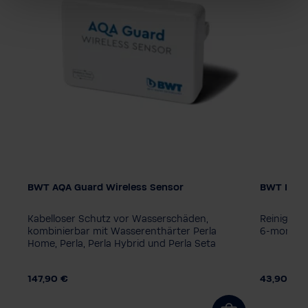
BWT AQA Guard Wireless Sensor
BWT Iocle
Kabelloser Schutz vor Wasserschäden,
Reinigung
mit
kombinierbar mit Wasserenthärter Perla
6-monatig
Home, Perla, Perla Hybrid und Perla Seta
147,90 €
43,90 €