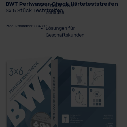
BWT Perlwasser-Check Härteteststreifen
Produkte für
3x 6 Stück Teststreifen
Zuhause
Produktnummer: 094897
Lösungen für
Geschäftskunden
ildergalerie überspringen
Kundenservice
Über BWT
BWT im Sport