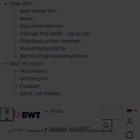
Über BWT
Best Water Run
News
Das Unternehmen
Change the world - Sip by sip
Filterkartuschen recyceln
Markenbotschafter
Nachhaltige Wassersysteme
BWT im Sport
Motorsport
Wintersport
Fussball
RACE LAP AWARD
Shop
Wasser von BWT
zurück
|
Wasser für Zuhause
Verbrauchsmaterial