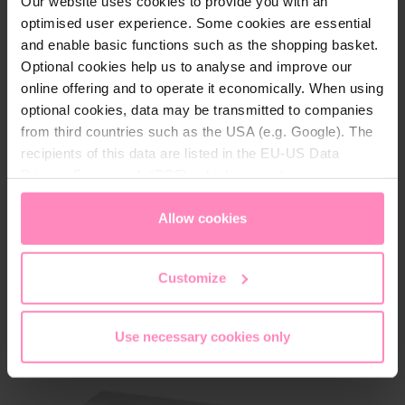
Our website uses cookies to provide you with an
optimised user experience. Some cookies are essential
Die BWT Perlwasser-Check Teststreifen dienen zur
and enable basic functions such as the shopping basket.
einfachen und schnellen Bestimmung der
Optional cookies help us to analyse and improve our
Gesamthärte von Rohwasser oder enthärtetem
online offering and to operate it economically. When using
Wasser.
optional cookies, data may be transmitted to companies
from third countries such as the USA (e.g. Google). The
recipients of this data are listed in the EU-US Data
Im Set enthalten sind 3 x 6 Stück Härteteststreifen.
Privacy Framework (DPF), which guarantees an
appropriate level of data protection. You can
accept all
cookies
or
only allow necessary cookies
. You can
Allow cookies
access and change your chosen setting at any time in
the footer of this website.
Customize
Das könnte Sie ebenfalls interessieren
Use necessary cookies only