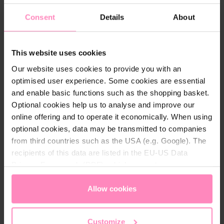
s
Fairtrade Cotton
Consent
Details
About
Global Organic Textile Standard (GOTS)
This website uses cookies
Our website uses cookies to provide you with an
optimised user experience. Some cookies are essential
and enable basic functions such as the shopping basket.
Beschreibung
Optional cookies help us to analyse and improve our
Der hochwertige Hoodie hat ein dezentes BWT Logo
online offering and to operate it economically. When using
auf der Brust und einen tonalen BWT Logo Druck am
optional cookies, data may be transmitted to companies
Ärmel. Die seitliche Eingriffstaschen sind auf alle
from third countries such as the USA (e.g. Google). The
Fälle sehr praktisch und eignen sich gut für den
recipients of this data are listed in the EU-US Data
Alltag. Der Hoodie ist ebenso an den Kordeln aus
Privacy Framework (DPF), which guarantees an
auch an der Kapuze mit einem BWT Logo verziert.
appropriate level of data protection. You can
accept all
cookies
or
only allow necessary cookies
. You can
Allow cookies
access and change your chosen setting at any time in
the footer of this website.
Customize