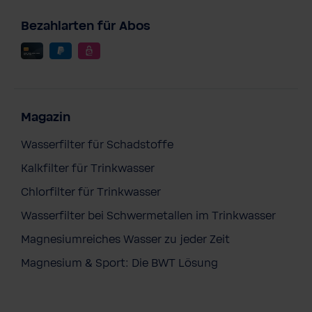
Bezahlarten für Abos
Magazin
Wasserfilter für Schadstoffe
Kalkfilter für Trinkwasser
Chlorfilter für Trinkwasser
Wasserfilter bei Schwermetallen im Trinkwasser
Magnesiumreiches Wasser zu jeder Zeit
BWT Pink Fashion Hoodie Damen
Magnesium & Sport: Die BWT Lösung
73,80 €
Preise inkl. MwSt. zzgl. Versandkosten