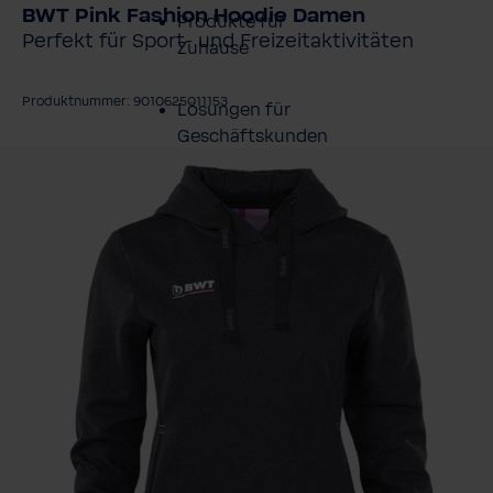
BWT Pink Fashion Hoodie Damen
Produkte für
Perfekt für Sport- und Freizeitaktivitäten
Zuhause
Produktnummer: 9010625011153
Lösungen für
Geschäftskunden
ildergalerie überspringen
Kundenservice
Über BWT
BWT im Sport