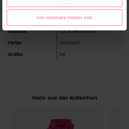
Technische Details
Use necessary cookies only
Geschlecht:
Damen
Material:
100% Baumwolle
Farbe:
Anthrazit
Größe:
34
Mehr aus der Kollektion