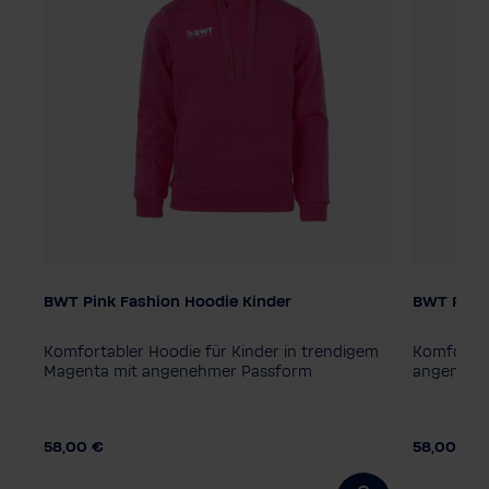
BWT Pink Fashion Hoodie Kinder
BWT Pink 
Kindergröße
Kindergr
128
140
152
164
116
12
Komfortabler Hoodie für Kinder in trendigem
Komfortab
Magenta mit angenehmer Passform
angenehm
58,00 €
58,00 €